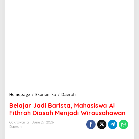
Homepage
/
Ekonomika
/
Daerah
B
e
Belajar Jadi Barista, Mahasiswa Al
l
a
Fithrah Diasah Menjadi Wirausahawan
j
a
Cakrawarta
June 27, 2026
Daerah
r
J