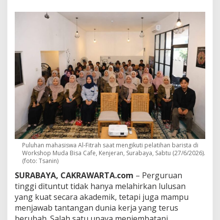
a
d
i
B
a
r
i
s
t
a
,
M
a
h
a
s
i
Puluhan mahasiswa Al-Fitrah saat mengikuti pelatihan barista di
s
Workshop Muda Bisa Cafe, Kenjeran, Surabaya, Sabtu (27/6/2026).
w
(foto: Tsanin)
a
SURABAYA, CAKRAWARTA.com
– Perguruan
A
tinggi dituntut tidak hanya melahirkan lulusan
l
F
yang kuat secara akademik, tetapi juga mampu
i
menjawab tantangan dunia kerja yang terus
t
berubah. Salah satu upaya menjembatani