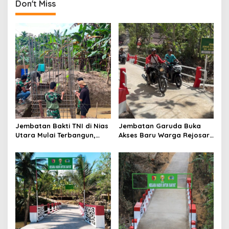
n
Don't Miss
a
v
i
g
a
t
i
o
Jembatan Bakti TNI di Nias
Jembatan Garuda Buka
n
Utara Mulai Terbangun,
Akses Baru Warga Rejosari,
Akses Tiga Desa Segera
Sekolah hingga Distribusi
Pulih
Hasil Panen Kian Lancar