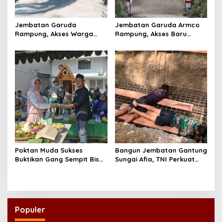
Jembatan Garuda
Jembatan Garuda Armco
Rampung, Akses Warga
Rampung, Akses Baru
dan Distribusi Hasil
Tegaren-Dermosari Siap
Pertanian Kian Lancar
Dongkrak Mobilitas dan
Ekonomi Warga
Poktan Muda Sukses
Bangun Jembatan Gantung
Buktikan Gang Sempit Bisa
Sungai Afia, TNI Perkuat
Menjadi Lumbung Pangan
Akses Ekonomi dan
Kota
Pendidikan Warga
Populer