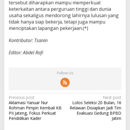
tersebut diharapkan mampu memperkuat
keterkaitan antara perguruan tinggi dan dunia
usaha sekaligus mendorong lahirnya lulusan yang
tidak hanya siap bekerja, tetapi juga mampu
menciptakan lapangan pekerjaan.(*)
Kontributor: Tsanin
Editor: Abdel Rafi
Follow Us
P
Previous post
Next post
Aklamasi Yanuar Nur
Lolos Seleksi 20 Bulan, 16
o
Rohman Pimpin Kembali KB
Relawan Disiapkan Jadi Tim
s
PII Jateng, Fokus Perkuat
Evakuasi Gedung BPBD
Pendidikan Kader
Jatim
t