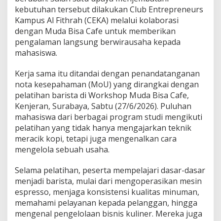
h
kebutuhan tersebut dilakukan Club Entrepreneurs
r
a
Kampus Al Fithrah (CEKA) melalui kolaborasi
h
dengan Muda Bisa Cafe untuk memberikan
D
pengalaman langsung berwirausaha kepada
i
mahasiswa.
a
s
a
Kerja sama itu ditandai dengan penandatanganan
h
nota kesepahaman (MoU) yang dirangkai dengan
M
pelatihan barista di Workshop Muda Bisa Cafe,
e
Kenjeran, Surabaya, Sabtu (27/6/2026). Puluhan
n
mahasiswa dari berbagai program studi mengikuti
j
a
pelatihan yang tidak hanya mengajarkan teknik
d
meracik kopi, tetapi juga mengenalkan cara
i
mengelola sebuah usaha.
W
i
Selama pelatihan, peserta mempelajari dasar-dasar
r
a
menjadi barista, mulai dari mengoperasikan mesin
u
espresso, menjaga konsistensi kualitas minuman,
s
memahami pelayanan kepada pelanggan, hingga
a
mengenal pengelolaan bisnis kuliner. Mereka juga
h