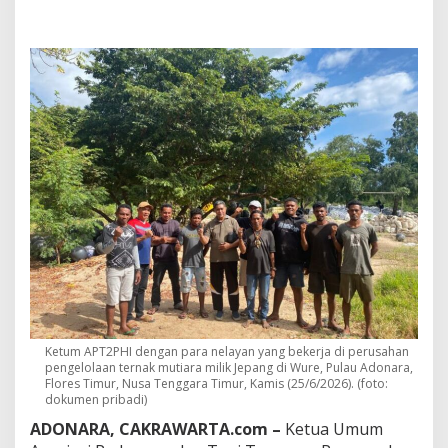
a
h
N
e
l
a
y
a
n
A
d
o
n
a
r
a
,
A
P
T
Ketum APT2PHI dengan para nelayan yang bekerja di perusahan
2
pengelolaan ternak mutiara milik Jepang di Wure, Pulau Adonara,
P
Flores Timur, Nusa Tenggara Timur, Kamis (25/6/2026). (foto:
H
dokumen pribadi)
I
ADONARA, CAKRAWARTA.com –
Ketua Umum
M