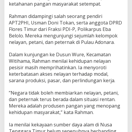
n
ketahanan pangan masyarakat setempat.
g
a
Rahman didampingi salah seorang pendiri
n
APT2PHI, Usman Doni Tokan, serta anggota DPRD
P
e
Flores Timur dari Fraksi PDI-P, Polikarpus Eba
t
Belolo. Mereka mengunjungi sejumlah kelompok
a
nelayan, petani, dan peternak di Pulau Adonara.
n
i
Dalam kunjungan ke Dusun Wure, Kecamatan
d
a
Witihama, Rahman menilai kehidupan nelayan
n
pesisir masih memprihatinkan. Ia menyoroti
N
keterbatasan akses nelayan terhadap modal,
e
sarana produksi, pasar, dan perlindungan kerja.
l
a
y
”Negara tidak boleh membiarkan nelayan, petani,
a
dan peternak terus berada dalam situasi rentan.
n
Mereka adalah produsen pangan yang menopang
kehidupan masyarakat,” kata Rahman.
Ia menilai kekayaan sumber daya alam di Nusa
Tenggara Timur belum sepenuhnya berbanding