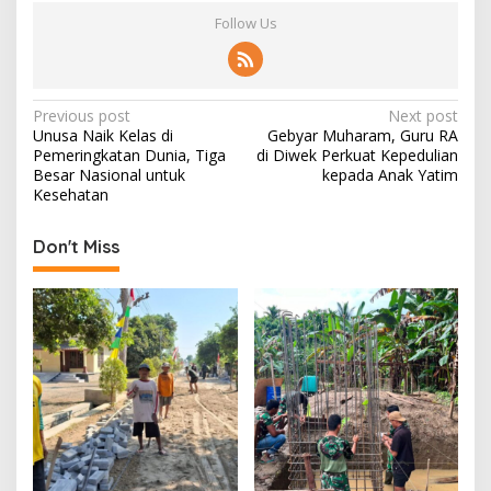
Follow Us
P
Previous post
Next post
Unusa Naik Kelas di
Gebyar Muharam, Guru RA
o
Pemeringkatan Dunia, Tiga
di Diwek Perkuat Kepedulian
s
Besar Nasional untuk
kepada Anak Yatim
Kesehatan
t
n
Don't Miss
a
v
i
g
a
t
i
o