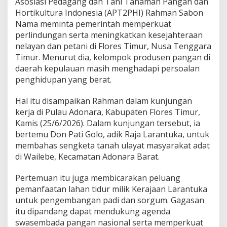
Asosiasi Pedagang dan Tani Tanaman Pangan dan
i
n
Hortikultura Indonesia (APT2PHI)
Rahman Sabon
t
Nama
meminta pemerintah memperkuat
a
perlindungan serta meningkatkan kesejahteraan
N
nelayan dan petani di Flores Timur, Nusa Tenggara
e
g
Timur. Menurut dia, kelompok produsen pangan di
a
daerah kepulauan masih menghadapi persoalan
r
penghidupan yang berat.
a
P
Hal itu disampaikan Rahman dalam kunjungan
e
r
kerja di Pulau Adonara, Kabupaten
Flores Timur
,
k
Kamis (25/6/2026). Dalam kunjungan tersebut, ia
u
bertemu Don Pati Golo, adik Raja Larantuka, untuk
a
membahas sengketa tanah ulayat masyarakat adat
t
di Wailebe, Kecamatan Adonara Barat.
P
e
r
Pertemuan itu juga membicarakan peluang
l
pemanfaatan lahan tidur milik Kerajaan Larantuka
i
untuk pengembangan padi dan sorgum. Gagasan
n
itu dipandang dapat mendukung agenda
d
u
swasembada pangan nasional serta memperkuat