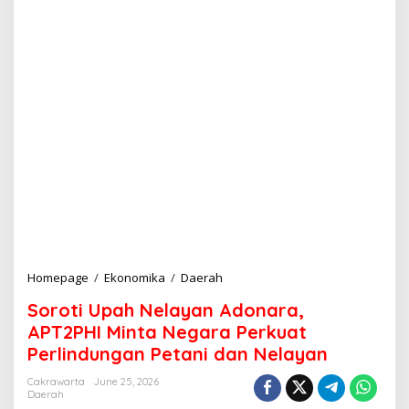
Homepage
/
Ekonomika
/
Daerah
S
o
Soroti Upah Nelayan Adonara,
r
o
APT2PHI Minta Negara Perkuat
t
Perlindungan Petani dan Nelayan
i
U
Cakrawarta
June 25, 2026
p
Daerah