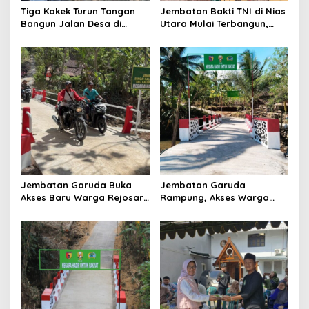
Tiga Kakek Turun Tangan
Jembatan Bakti TNI di Nias
n
Bangun Jalan Desa di
Utara Mulai Terbangun,
Ponorogo
Akses Tiga Desa Segera
Pulih
Jembatan Garuda Buka
Jembatan Garuda
Akses Baru Warga Rejosari,
Rampung, Akses Warga
Sekolah hingga Distribusi
dan Distribusi Hasil
Hasil Panen Kian Lancar
Pertanian Kian Lancar