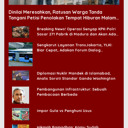
Dinilai Meresahkan, Ratusan Warga Tanda
Tangani Petisi Penolakan Tempat Hiburan Malam
di CitraLand
Breaking News! Operasi Senyap KPK-Polri
Sasar 271 Pabrik di Madura dan Akan Ada
‘Badai Pemeriksaan’
Sengkarut Layanan TransJakarta, YLKI:
Biar Cepat, Adakan Forum Dialog
Konsumen!
Diplomasi Nuklir Mandek di Islamabad,
Analis Soroti Standar Ganda Washington
Pembangunan Infrastruktur: Sebuah
Pembacaan Berbeda
Impor Gula vs Penghuni Usus
Hikmah Ramadhan: Kamu Sudah