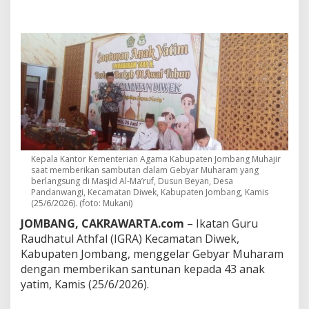
h
a
r
a
m
,
G
u
r
u
R
A
d
Kepala Kantor Kementerian Agama Kabupaten Jombang Muhajir
i
saat memberikan sambutan dalam Gebyar Muharam yang
D
berlangsung di Masjid Al-Ma’ruf, Dusun Beyan, Desa
i
Pandanwangi, Kecamatan Diwek, Kabupaten Jombang, Kamis
w
(25/6/2026). (foto: Mukani)
e
JOMBANG, CAKRAWARTA.com
– Ikatan Guru
k
P
Raudhatul Athfal (IGRA) Kecamatan Diwek,
e
Kabupaten Jombang, menggelar Gebyar Muharam
r
dengan memberikan santunan kepada 43 anak
k
yatim, Kamis (25/6/2026).
u
a