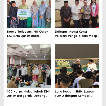
Kuota Terbatas, NU Care-
Delegasi Hong Kong
LAZISNU Jatim Buka
Pelajari Pengelolaan Masjid
Beasiswa Tahfidz 2026
Al-Akbar Surabaya
100 Korps Muballighah DMI
Lora Kadam Sidik: Lawan
Jatim Bergerak, Dorong
FOMO dengan Kembali
Masjid Ramah Anak di
kepada Ahlinya
Seluruh Daerah