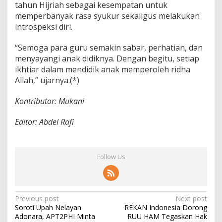
tahun Hijriah sebagai kesempatan untuk
memperbanyak rasa syukur sekaligus melakukan
introspeksi diri.
“Semoga para guru semakin sabar, perhatian, dan
menyayangi anak didiknya. Dengan begitu, setiap
ikhtiar dalam mendidik anak memperoleh ridha
Allah,” ujarnya.(*)
Kontributor: Mukani
Editor: Abdel Rafi
Follow Us
P
Previous post
Next post
Soroti Upah Nelayan
REKAN Indonesia Dorong
o
Adonara, APT2PHI Minta
RUU HAM Tegaskan Hak