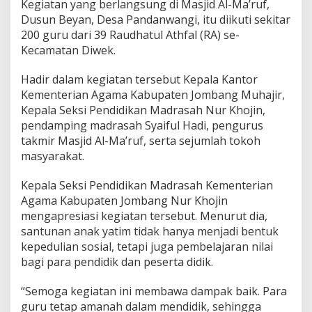
t
Kegiatan yang berlangsung di Masjid Al-Ma’ruf,
K
Dusun Beyan, Desa Pandanwangi, itu diikuti sekitar
e
200 guru dari 39 Raudhatul Athfal (RA) se-
p
Kecamatan Diwek.
e
d
u
Hadir dalam kegiatan tersebut Kepala Kantor
l
Kementerian Agama Kabupaten Jombang Muhajir,
i
Kepala Seksi Pendidikan Madrasah Nur Khojin,
a
pendamping madrasah Syaiful Hadi, pengurus
n
k
takmir Masjid Al-Ma’ruf, serta sejumlah tokoh
e
masyarakat.
p
a
Kepala Seksi Pendidikan Madrasah Kementerian
d
Agama Kabupaten Jombang Nur Khojin
a
A
mengapresiasi kegiatan tersebut. Menurut dia,
n
santunan anak yatim tidak hanya menjadi bentuk
a
kepedulian sosial, tetapi juga pembelajaran nilai
k
bagi para pendidik dan peserta didik.
Y
a
t
“Semoga kegiatan ini membawa dampak baik. Para
i
guru tetap amanah dalam mendidik, sehingga