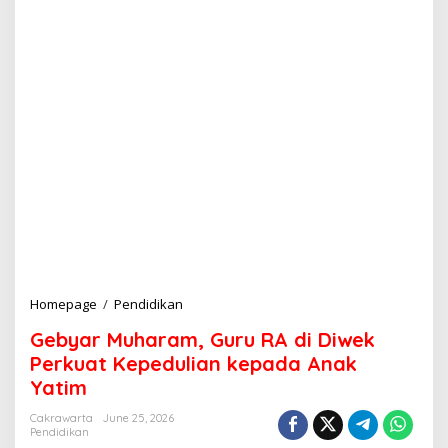
Homepage
/
Pendidikan
G
e
Gebyar Muharam, Guru RA di Diwek
b
y
Perkuat Kepedulian kepada Anak
a
Yatim
r
M
Cakrawarta
June 25, 2026
u
Pendidikan