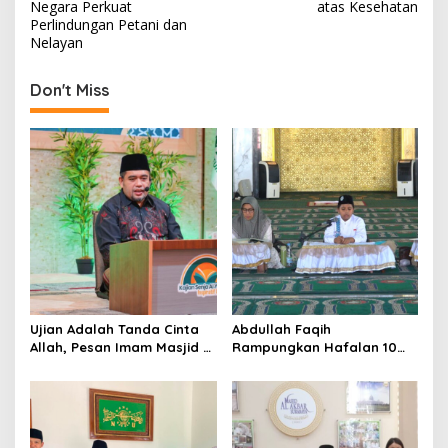
s
Negara Perkuat
atas Kesehatan
Perlindungan Petani dan
t
Nelayan
n
Don't Miss
a
v
i
g
a
t
i
o
n
Ujian Adalah Tanda Cinta
Abdullah Faqih
Allah, Pesan Imam Masjid Al
Rampungkan Hafalan 10
Akbar Surabaya
Juz, Jadi Inspirasi Siswa
Tahfidz