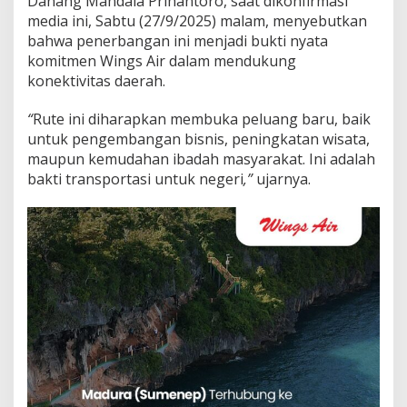
Danang Mandala Prihantoro, saat dikonfirmasi
a
media ini, Sabtu (27/9/2025) malam, menyebutkan
n
k
bahwa penerbangan ini menjadi bukti nyata
e
komitmen Wings Air dalam mendukung
M
konektivitas daerah.
a
d
“
Rute ini diharapkan membuka peluang baru, baik
u
r
untuk pengembangan bisnis, peningkatan wisata,
a
maupun kemudahan ibadah masyarakat. Ini adalah
bakti transportasi untuk negeri
,”
ujarnya.