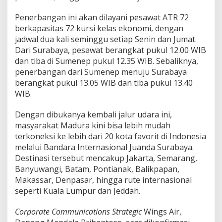
W
i
Penerbangan ini akan dilayani pesawat ATR 72
n
berkapasitas 72 kursi kelas ekonomi, dengan
g
s
jadwal dua kali seminggu setiap Senin dan Jumat.
A
Dari Surabaya, pesawat berangkat pukul 12.00 WIB
i
dan tiba di Sumenep pukul 12.35 WIB. Sebaliknya,
r
penerbangan dari Sumenep menuju Surabaya
B
u
berangkat pukul 13.05 WIB dan tiba pukul 13.40
k
WIB.
a
L
Dengan dibukanya kembali jalur udara ini,
a
masyarakat Madura kini bisa lebih mudah
g
i
terkoneksi ke lebih dari 20 kota favorit di Indonesia
P
melalui Bandara Internasional Juanda Surabaya.
e
Destinasi tersebut mencakup Jakarta, Semarang,
n
Banyuwangi, Batam, Pontianak, Balikpapan,
e
Makassar, Denpasar, hingga rute internasional
r
b
seperti Kuala Lumpur dan Jeddah.
a
n
Corporate Communications Strategic
Wings Air,
g