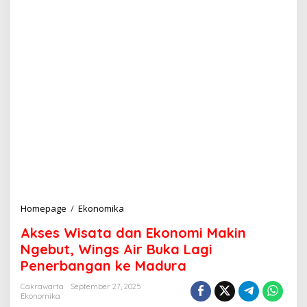
Homepage
/
Ekonomika
A
k
Akses Wisata dan Ekonomi Makin
s
e
Ngebut, Wings Air Buka Lagi
s
Penerbangan ke Madura
W
i
Cakrawarta
September 27, 2025
s
Ekonomika