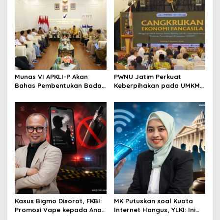
Munas VI APKLI-P Akan
PWNU Jatim Perkuat
Bahas Pembentukan Badan
Keberpihakan pada UMKM
Perekonomian UMKM RI,
Lewat Ekonomi Pancasila
Dinilai Penting Hadapi
Bonus Demografi
Kasus Bigmo Disorot, FKBI:
MK Putuskan soal Kuota
Promosi Vape kepada Anak
Internet Hangus, YLKI: Ini
Berpotensi Masuk Ranah
Kemenangan Konsumen