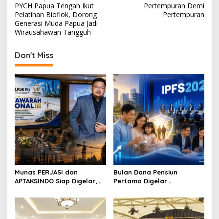
PYCH Papua Tengah Ikut
Pertempuran Demi
o
Pelatihan Bioflok, Dorong
Pertempuran
s
Generasi Muda Papua Jadi
Wirausahawan Tangguh
t
n
Don't Miss
a
v
i
g
a
t
i
o
Munas PERJASI dan
Bulan Dana Pensiun
n
APTAKSINDO Siap Digelar,
Pertama Digelar
Bahas Regenerasi hingga
September, Industri
Revisi AD/ART
Perkuat Ekosistem Pensiun
Berkelanjutan