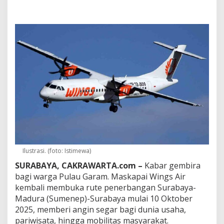
a
t
a
d
a
n
E
k
o
n
o
m
i
M
a
k
i
Ilustrasi. (foto: Istimewa)
n
N
SURABAYA, CAKRAWARTA.com –
Kabar gembira
g
bagi warga Pulau Garam. Maskapai Wings Air
e
kembali membuka rute penerbangan Surabaya-
b
Madura (Sumenep)-Surabaya mulai 10 Oktober
u
t
2025, memberi angin segar bagi dunia usaha,
,
pariwisata, hingga mobilitas masyarakat.