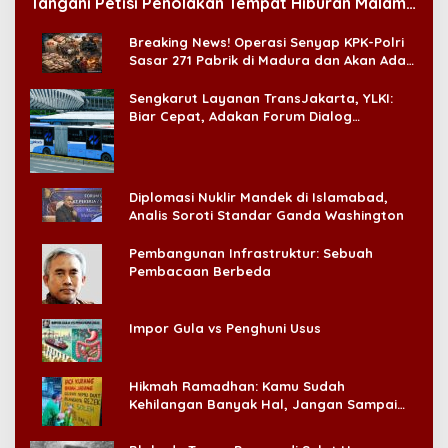
Tangani Petisi Penolakan Tempat Hiburan Malam
di CitraLand
Breaking News! Operasi Senyap KPK-Polri
Sasar 271 Pabrik di Madura dan Akan Ada
‘Badai Pemeriksaan’
Sengkarut Layanan TransJakarta, YLKI:
Biar Cepat, Adakan Forum Dialog
Konsumen!
Diplomasi Nuklir Mandek di Islamabad,
Analis Soroti Standar Ganda Washington
Pembangunan Infrastruktur: Sebuah
Pembacaan Berbeda
Impor Gula vs Penghuni Usus
Hikmah Ramadhan: Kamu Sudah
Kehilangan Banyak Hal, Jangan Sampai
Kehilangan Diri Sendiri!