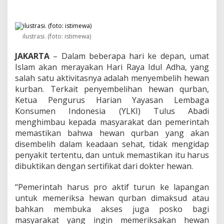
a
n
Q
u
r
ilustrasi. (foto: istimewa)
b
a
JAKARTA
– Dalam beberapa hari ke depan, umat
n
Islam akan merayakan Hari Raya Idul Adha, yang
H
salah satu aktivitasnya adalah menyembelih hewan
a
kurban. Terkait penyembelihan hewan qurban,
r
Ketua Pengurus Harian Yayasan Lembaga
u
s
Konsumen Indonesia (YLKI) Tulus Abadi
B
menghimbau kepada masyarakat dan pemerintah
e
memastikan bahwa hewan qurban yang akan
r
disembelih dalam keadaan sehat, tidak mengidap
s
e
penyakit tertentu, dan untuk memastikan itu harus
r
dibuktikan dengan sertifikat dari dokter hewan.
t
i
“Pemerintah harus pro aktif turun ke lapangan
f
untuk memeriksa hewan qurban dimaksud atau
i
k
bahkan membuka akses juga posko bagi
a
masyarakat yang ingin memeriksakan hewan