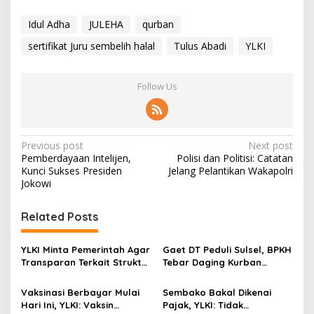
Idul Adha
JULEHA
qurban
sertifikat Juru sembelih halal
Tulus Abadi
YLKI
Follow Us
P
Previous post
Next post
Pemberdayaan Intelijen,
Polisi dan Politisi: Catatan
o
Kunci Sukses Presiden
Jelang Pelantikan Wakapolri
s
Jokowi
t
Related Posts
n
a
YLKI Minta Pemerintah Agar
Gaet DT Peduli Sulsel, BPKH
v
Transparan Terkait Struktur
Tebar Daging Kurban
Biaya Tes PCR
Hingga Tembus Daerah
i
Pelosok di Maros
Vaksinasi Berbayar Mulai
Sembako Bakal Dikenai
g
Hari Ini, YLKI: Vaksin
Pajak, YLKI: Tidak