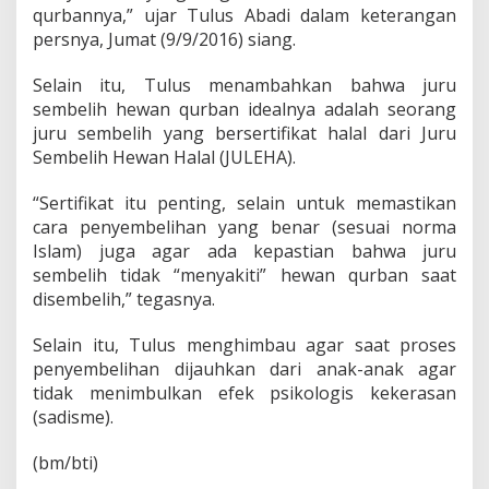
t
qurbannya,” ujar Tulus Abadi dalam keterangan
S
persnya, Jumat (9/9/2016) siang.
e
h
a
Selain itu, Tulus menambahkan bahwa juru
t
sembelih hewan qurban idealnya adalah seorang
juru sembelih yang bersertifikat halal dari Juru
Sembelih Hewan Halal (JULEHA).
“Sertifikat itu penting, selain untuk memastikan
cara penyembelihan yang benar (sesuai norma
Islam) juga agar ada kepastian bahwa juru
sembelih tidak “menyakiti” hewan qurban saat
disembelih,” tegasnya.
Selain itu, Tulus menghimbau agar saat proses
penyembelihan dijauhkan dari anak-anak agar
tidak menimbulkan efek psikologis kekerasan
(sadisme).
(bm/bti)