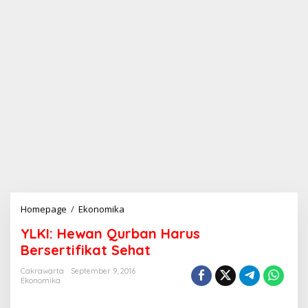
Homepage
/
Ekonomika
Y
L
YLKI: Hewan Qurban Harus
K
I
Bersertifikat Sehat
:
H
Cakrawarta
September 9, 2016
Ekonomika
e
w