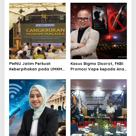
Perkuat Ekosistem Pensiun
Dinilai Penting Hadapi
Berkelanjutan
Bonus Demografi
PWNU Jatim Perkuat
Kasus Bigmo Disorot, FKBI:
Keberpihakan pada UMKM
Promosi Vape kepada Anak
Lewat Ekonomi Pancasila
Berpotensi Masuk Ranah
Pidana