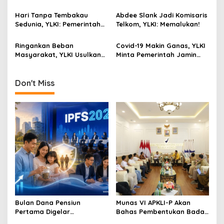
Berbayar Harus Ditolak!
Manusiawi, Karenanya
a
Batalkan!
Hari Tanpa Tembakau
Abdee Slank Jadi Komisaris
t
Sedunia, YLKI: Pemerintah
Telkom, YLKI: Memalukan!
i
Harus Jadikan Pandemi
Covid-19 Sebagai
Ringankan Beban
Covid-19 Makin Ganas, YLKI
o
Momentum Bebas Bahaya
Masyarakat, YLKI Usulkan
Minta Pemerintah Jamin
n
Rokok!
Tarif Listrik Turun
APD Bagi Tenaga
Kesehatan
Don't Miss
Bulan Dana Pensiun
Munas VI APKLI-P Akan
Pertama Digelar
Bahas Pembentukan Badan
September, Industri
Perekonomian UMKM RI,