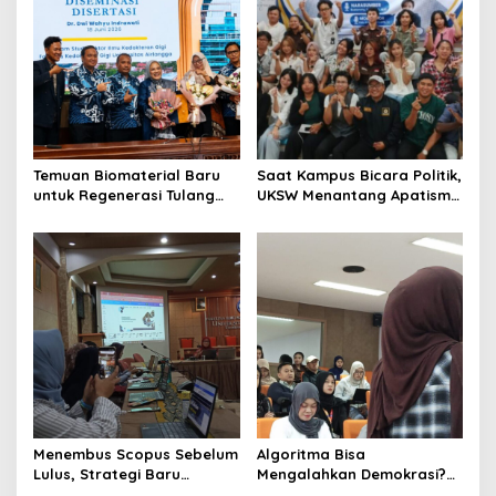
Temuan Biomaterial Baru
Saat Kampus Bicara Politik,
untuk Regenerasi Tulang
UKSW Menantang Apatisme
Antarkan Dosen Umsida
Generasi Muda
Jadi Doktor di UNAIR
Menembus Scopus Sebelum
Algoritma Bisa
Lulus, Strategi Baru
Mengalahkan Demokrasi?
Program Doktor Ilmu Sosial
Diskusi Research Week FISIP