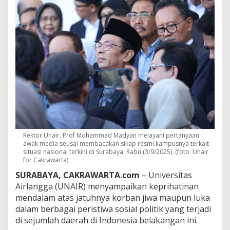
a
n
P
e
r
d
a
m
a
i
a
n
,
H
e
Rektor Unair, Prof Mohammad Madyan melayani pertanyaan
n
awak media seusai membacakan sikap resmi kampusnya terkait
t
situasi nasional terkini di Surabaya, Rabu (3/9/2025). (foto: Unair
i
for Cakrawarta)
k
SURABAYA, CAKRAWARTA.com
– Universitas
a
Airlangga (UNAIR) menyampaikan keprihatinan
n
K
mendalam atas jatuhnya korban jiwa maupun luka
e
dalam berbagai peristiwa sosial politik yang terjadi
k
di sejumlah daerah di Indonesia belakangan ini.
e