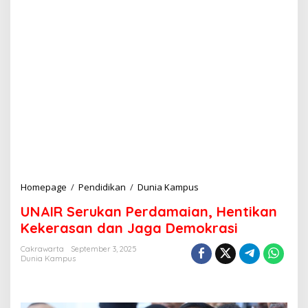
Homepage
/
Pendidikan
/
Dunia Kampus
U
N
UNAIR Serukan Perdamaian, Hentikan
A
I
Kekerasan dan Jaga Demokrasi
R
S
Cakrawarta
September 3, 2025
Dunia Kampus
e
r
u
k