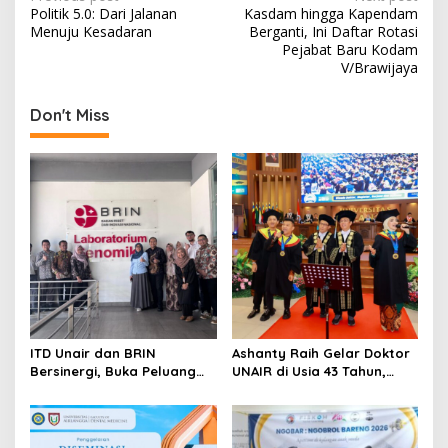
P
Politik 5.0: Dari Jalanan
Kasdam hingga Kapendam
o
Menuju Kesadaran
Berganti, Ini Daftar Rotasi
s
Pejabat Baru Kodam
V/Brawijaya
t
n
Don't Miss
a
v
i
g
a
t
i
o
ITD Unair dan BRIN
Ashanty Raih Gelar Doktor
n
Bersinergi, Buka Peluang
UNAIR di Usia 43 Tahun,
Lahirnya Inovasi Kesehatan
Wisuda Bersama Anang
Nasional
dan Azriel