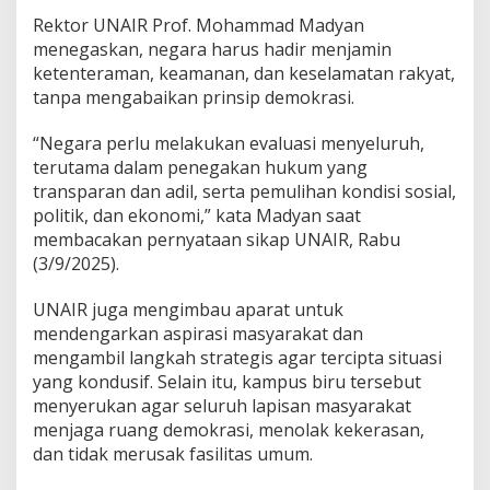
r
Rektor UNAIR Prof. Mohammad Madyan
a
s
menegaskan, negara harus hadir menjamin
a
ketenteraman, keamanan, dan keselamatan rakyat,
n
tanpa mengabaikan prinsip demokrasi.
d
a
“Negara perlu melakukan evaluasi menyeluruh,
n
J
terutama dalam penegakan hukum yang
a
transparan dan adil, serta pemulihan kondisi sosial,
g
politik, dan ekonomi,” kata Madyan saat
a
membacakan pernyataan sikap UNAIR, Rabu
D
(3/9/2025).
e
m
o
UNAIR juga mengimbau aparat untuk
k
mendengarkan aspirasi masyarakat dan
r
mengambil langkah strategis agar tercipta situasi
a
yang kondusif. Selain itu, kampus biru tersebut
s
i
menyerukan agar seluruh lapisan masyarakat
menjaga ruang demokrasi, menolak kekerasan,
dan tidak merusak fasilitas umum.