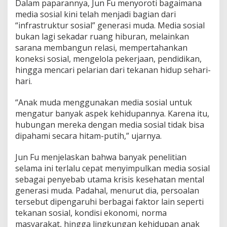
n
Dalam paparannya, Jun Fu menyoroti bagaimana
g
media sosial kini telah menjadi bagian dari
k
“infrastruktur sosial” generasi muda. Media sosial
a
bukan lagi sekadar ruang hiburan, melainkan
p
sarana membangun relasi, mempertahankan
J
a
koneksi sosial, mengelola pekerjaan, pendidikan,
w
hingga mencari pelarian dari tekanan hidup sehari-
a
hari.
b
a
“Anak muda menggunakan media sosial untuk
n
n
mengatur banyak aspek kehidupannya. Karena itu,
y
hubungan mereka dengan media sosial tidak bisa
a
dipahami secara hitam-putih,” ujarnya.
d
i
Jun Fu menjelaskan bahwa banyak penelitian
F
I
selama ini terlalu cepat menyimpulkan media sosial
S
sebagai penyebab utama krisis kesehatan mental
I
generasi muda. Padahal, menurut dia, persoalan
P
tersebut dipengaruhi berbagai faktor lain seperti
U
N
tekanan sosial, kondisi ekonomi, norma
A
masyarakat, hingga lingkungan kehidupan anak