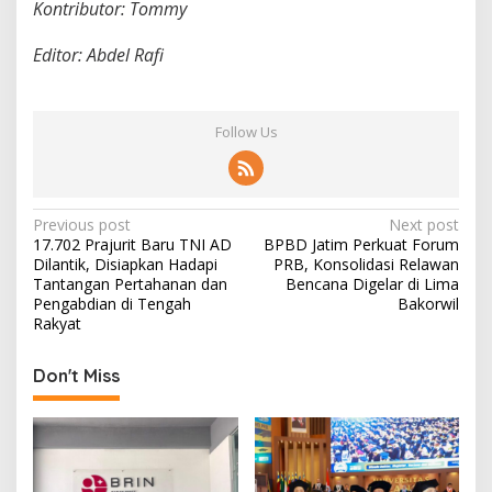
Kontributor: Tommy
Editor: Abdel Rafi
Follow Us
P
Previous post
Next post
17.702 Prajurit Baru TNI AD
BPBD Jatim Perkuat Forum
o
Dilantik, Disiapkan Hadapi
PRB, Konsolidasi Relawan
s
Tantangan Pertahanan dan
Bencana Digelar di Lima
Pengabdian di Tengah
Bakorwil
t
Rakyat
n
Don't Miss
a
v
i
g