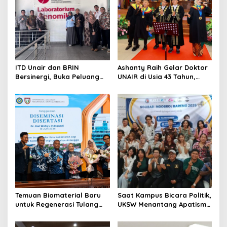
a
t
i
o
n
ITD Unair dan BRIN
Ashanty Raih Gelar Doktor
Bersinergi, Buka Peluang
UNAIR di Usia 43 Tahun,
Lahirnya Inovasi Kesehatan
Wisuda Bersama Anang
Nasional
dan Azriel
Temuan Biomaterial Baru
Saat Kampus Bicara Politik,
untuk Regenerasi Tulang
UKSW Menantang Apatisme
Antarkan Dosen Umsida
Generasi Muda
Jadi Doktor di UNAIR