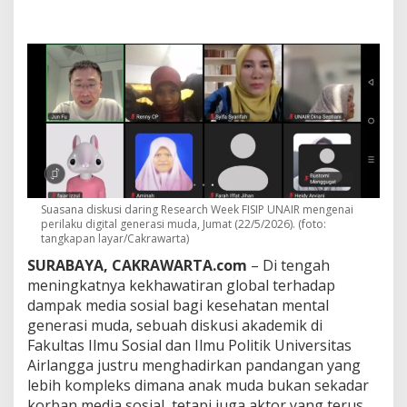
A
n
a
k
M
u
d
a
T
a
k
B
i
Suasana diskusi daring Research Week FISIP UNAIR mengenai
s
perilaku digital generasi muda, Jumat (22/5/2026). (foto:
a
tangkapan layar/Cakrawarta)
L
e
SURABAYA, CAKRAWARTA.com
– Di tengah
p
meningkatnya kekhawatiran global terhadap
a
dampak media sosial bagi kesehatan mental
s
generasi muda, sebuah diskusi akademik di
d
a
Fakultas Ilmu Sosial dan Ilmu Politik Universitas
r
Airlangga justru menghadirkan pandangan yang
i
lebih kompleks dimana anak muda bukan sekadar
M
korban media sosial, tetapi juga aktor yang terus