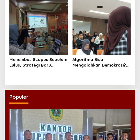
Menembus Scopus Sebelum
Algoritma Bisa
Lulus, Strategi Baru
Mengalahkan Demokrasi?
Program Doktor Ilmu Sosial
Diskusi Research Week FISIP
UNAIR
UNAIR Jadi Sorotan
Populer