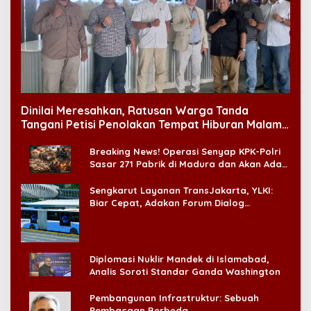
Dinilai Meresahkan, Ratusan Warga Tanda
Tangani Petisi Penolakan Tempat Hiburan Malam
di CitraLand
Breaking News! Operasi Senyap KPK-Polri
Sasar 271 Pabrik di Madura dan Akan Ada
‘Badai Pemeriksaan’
Sengkarut Layanan TransJakarta, YLKI:
Biar Cepat, Adakan Forum Dialog
Konsumen!
Diplomasi Nuklir Mandek di Islamabad,
Analis Soroti Standar Ganda Washington
Pembangunan Infrastruktur: Sebuah
Pembacaan Berbeda