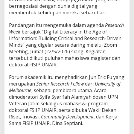
e
bernegosiasi dengan dunia digital yang
d
s
membentuk kehidupan mereka sehari-hari.
o
s
Pandangan itu mengemuka dalam agenda
Research
?
Week
bertajuk “Digital Literacy in the Age of
”
Information: Building Critical and Research-Driven
P
e
Minds” yang digelar secara daring melalui Zoom
n
Meeting, Jumat (22/5/2026) siang. Kegiatan
e
tersebut diikuti puluhan mahasiswa magister dan
l
doktoral FISIP UNAIR.
i
t
i
Forum akademik itu menghadirkan Jun Eric Fu yang
A
merupakan
Senior Research Fellow
dari
University of
u
Melbourne
, sebagai pembicara utama. Acara
s
dimoderatori Syifa Syarifah Alamiyah dosen UPN
t
r
Veteran Jatim sekaligus mahasiswi program
a
doktoral FSIIP UNAIR, serta dibuka Wakil Dekan
l
Riset, Inovasi,
Community Development
, dan Kerja
i
Sama FISIP UNAIR, Dina Septiani.
a
U