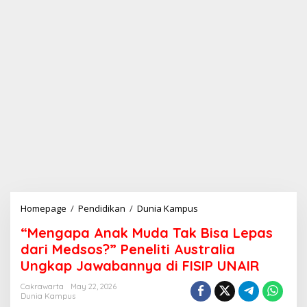
Homepage
/
Pendidikan
/
Dunia Kampus
“
M
“Mengapa Anak Muda Tak Bisa Lepas
e
n
dari Medsos?” Peneliti Australia
g
Ungkap Jawabannya di FISIP UNAIR
a
p
Cakrawarta
May 22, 2026
a
Dunia Kampus