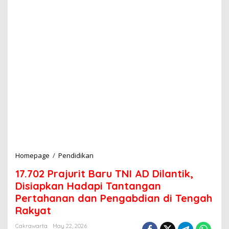
Homepage
/
Pendidikan
1
7
17.702 Prajurit Baru TNI AD Dilantik,
.
7
Disiapkan Hadapi Tantangan
0
Pertahanan dan Pengabdian di Tengah
2
Rakyat
P
r
Cakrawarta
May 22, 2026