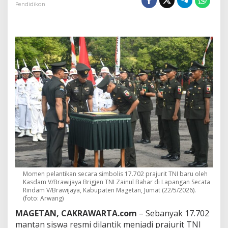
a
Pendidikan
j
u
r
i
t
B
a
r
u
T
N
I
A
D
D
i
l
a
n
Momen pelantikan secara simbolis 17.702 prajurit TNI baru oleh
Kasdam V/Brawijaya Brigjen TNI Zainul Bahar di Lapangan Secata
t
Rindam V/Brawijaya, Kabupaten Magetan, Jumat (22/5/2026).
i
(foto: Arwang)
k
,
MAGETAN, CAKRAWARTA.com
– Sebanyak 17.702
D
mantan siswa resmi dilantik menjadi prajurit TNI