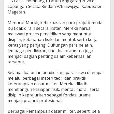
TNI AD Gelombang I Tahun Anggaran 2026 di
r
t
Lapangan Secata Rindam V/Brawijaya, Kabupaten
a
Magetan.
h
a
Menurut Maruli, keberhasilan para prajurit muda
n
itu tidak diraih secara instan. Mereka harus
a
n
melewati proses pendidikan yang menuntut
d
disiplin, ketahanan fisik dan mental, serta kerja
a
keras yang panjang. Dukungan para pelatih,
n
lembaga pendidikan, dan doa orang tua juga
P
menjadi bagian penting dalam keberhasilan
e
n
tersebut.
g
a
Selama dua bulan pendidikan, para siswa ditempa
b
melalui berbagai materi teori dan praktik
d
keterampilan dasar militer. Mereka dilatih
i
a
membangun kesiapan fisik, mental, moral, serta
n
disiplin keprajuritan sebagai fondasi utama
d
menjadi prajurit profesional.
i
T
Berbagai kemampuan dasar militer, seperti bela
e