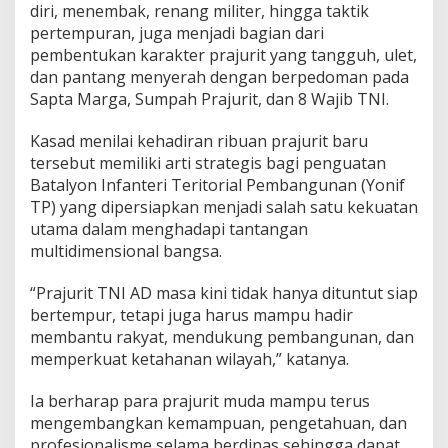
n
diri, menembak, renang militer, hingga taktik
g
pertempuran, juga menjadi bagian dari
a
pembentukan karakter prajurit yang tangguh, ulet,
h
dan pantang menyerah dengan berpedoman pada
R
a
Sapta Marga, Sumpah Prajurit, dan 8 Wajib TNI.
k
y
Kasad menilai kehadiran ribuan prajurit baru
a
tersebut memiliki arti strategis bagi penguatan
t
Batalyon Infanteri Teritorial Pembangunan (Yonif
TP) yang dipersiapkan menjadi salah satu kekuatan
utama dalam menghadapi tantangan
multidimensional bangsa.
“Prajurit TNI AD masa kini tidak hanya dituntut siap
bertempur, tetapi juga harus mampu hadir
membantu rakyat, mendukung pembangunan, dan
memperkuat ketahanan wilayah,” katanya.
Ia berharap para prajurit muda mampu terus
mengembangkan kemampuan, pengetahuan, dan
profesionalisme selama berdinas sehingga dapat