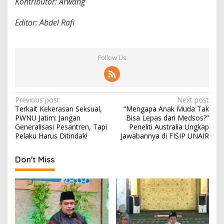
Kontributor: Arwang
Editor: Abdel Rafi
Follow Us
P
Previous post
Next post
Terkait Kekerasan Seksual,
“Mengapa Anak Muda Tak
o
PWNU Jatim: Jangan
Bisa Lepas dari Medsos?”
s
Generalisasi Pesantren, Tapi
Peneliti Australia Ungkap
Pelaku Harus Ditindak!
Jawabannya di FISIP UNAIR
t
n
Don't Miss
a
v
i
g