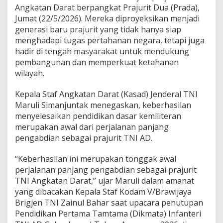
i
Angkatan Darat berpangkat Prajurit Dua (Prada),
s
Jumat (22/5/2026). Mereka diproyeksikan menjadi
i
a
generasi baru prajurit yang tidak hanya siap
p
menghadapi tugas pertahanan negara, tetapi juga
k
hadir di tengah masyarakat untuk mendukung
a
pembangunan dan memperkuat ketahanan
n
wilayah.
H
a
d
Kepala Staf Angkatan Darat (Kasad) Jenderal TNI
a
Maruli Simanjuntak menegaskan, keberhasilan
p
menyelesaikan pendidikan dasar kemiliteran
i
merupakan awal dari perjalanan panjang
T
a
pengabdian sebagai prajurit TNI AD.
n
t
“Keberhasilan ini merupakan tonggak awal
a
perjalanan panjang pengabdian sebagai prajurit
n
TNI Angkatan Darat,” ujar Maruli dalam amanat
g
a
yang dibacakan Kepala Staf Kodam V/Brawijaya
n
Brigjen TNI Zainul Bahar saat upacara penutupan
P
Pendidikan Pertama Tamtama (Dikmata) Infanteri
e