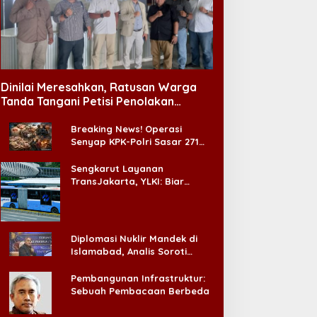
Dinilai Meresahkan, Ratusan Warga
Tanda Tangani Petisi Penolakan
Tempat Hiburan Malam di CitraLand
Breaking News! Operasi
Senyap KPK-Polri Sasar 271
Pabrik di Madura dan Akan
Ada ‘Badai Pemeriksaan’
Sengkarut Layanan
TransJakarta, YLKI: Biar
Cepat, Adakan Forum Dialog
Konsumen!
Diplomasi Nuklir Mandek di
Islamabad, Analis Soroti
Standar Ganda Washington
Pembangunan Infrastruktur:
Sebuah Pembacaan Berbeda