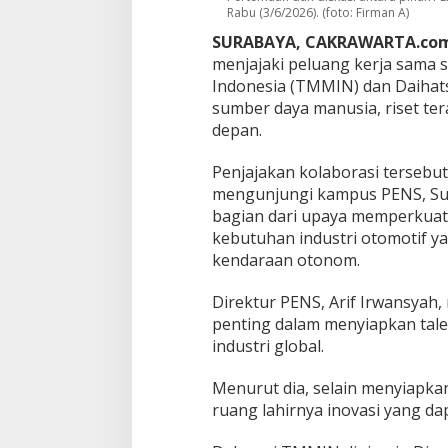
j
Rabu (3/6/2026). (foto: Firman A)
a
SURABAYA, CAKRAWARTA.co
S
a
menjajaki peluang kerja sama 
m
Indonesia (TMMIN) dan Daiha
a
sumber daya manusia, riset ter
T
depan.
a
l
e
Penjajakan kolaborasi terseb
n
mengunjungi kampus PENS, Sura
t
bagian dari upaya memperkuat
a
kebutuhan industri otomotif ya
h
kendaraan otonom.
i
n
g
Direktur PENS, Arif Irwansyah,
g
penting dalam menyiapkan tal
a
industri global.
T
e
k
Menurut dia, selain menyiapka
n
ruang lahirnya inovasi yang dap
o
l