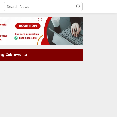
ng Cakrawarta