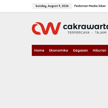
S
k
Sunday, August 9, 2026
Pedoman Media Siber
i
p
t
o
c
o
n
t
e
n
Home
Ekonomika
Gagasan
Hiburan
t