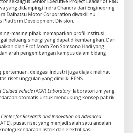
or sekaligus Senior Executive Project Leader of R&D
a yang didampingi Indra Chandra dari Engineering
a Daihatsu Motor Corporation diwakili Yu
s Platform Development Division.
ing-masing pihak memaparkan profil institusi
gai peluang sinergi yang dapat dikembangkan. Dari
aikan oleh Prof Moch Zen Samsono Hadi yang
n dan arah pengembangan kampus dalam bidang
 pertemuan, delegasi industri juga diajak melihat
tas riset unggulan yang dimiliki PENS.
 Guided Vehicle
(AGV)
Laboratory
, laboratorium yang
daraan otomatis untuk mendukung konsep pabrik
i
Center for Research and Innovation on Advanced
ATE), pusat riset yang menjadi salah satu andalan
logi kendaraan listrik dan elektrifikasi