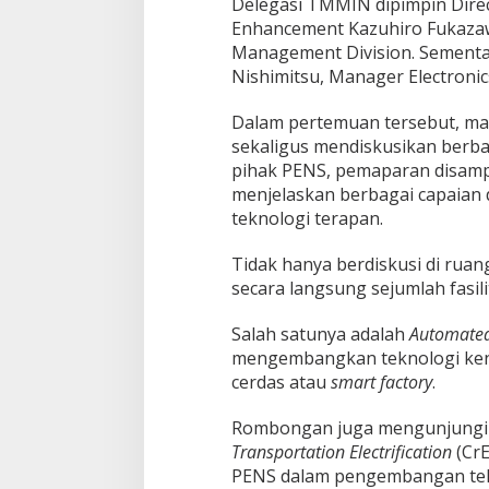
Delegasi TMMIN dipimpin Direct
o
Enhancement Kazuhiro Fukazaw
g
i
Management Division. Sementar
K
Nishimitsu, Manager Electronic
e
n
Dalam pertemuan tersebut, mas
d
sekaligus mendiskusikan berba
a
r
pihak PENS, pemaparan disamp
a
menjelaskan berbagai capaia
a
teknologi terapan.
n
M
Tidak hanya berdiskusi di ruang
a
s
secara langsung sejumlah fasili
a
D
Salah satunya adalah
Automated
e
mengembangkan teknologi ken
p
cerdas atau
smart factory
.
a
n
M
Rombongan juga mengunjung
u
Transportation Electrification
(CrE
l
PENS dalam pengembangan tekno
a