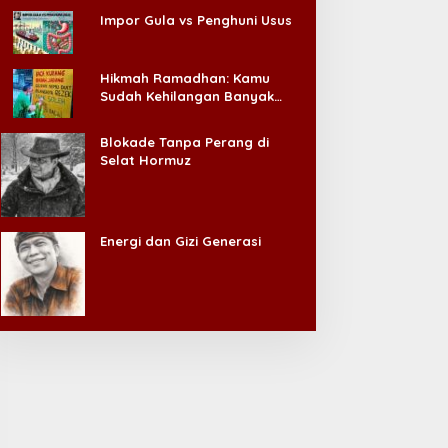
Impor Gula vs Penghuni Usus
Hikmah Ramadhan: Kamu
Sudah Kehilangan Banyak
Hal, Jangan Sampai
Kehilangan Diri Sendiri!
Blokade Tanpa Perang di
Selat Hormuz
Energi dan Gizi Generasi