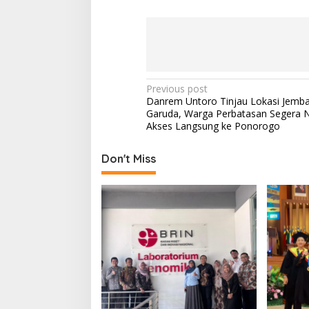
P
Previous post
Danrem Untoro Tinjau Lokasi Jemb
o
Garuda, Warga Perbatasan Segera N
s
Akses Langsung ke Ponorogo
t
Don't Miss
n
a
v
i
g
a
t
i