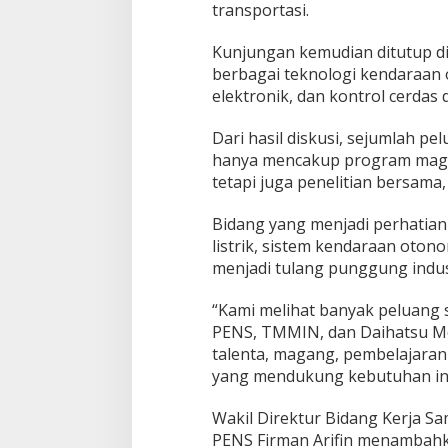
transportasi.
i
D
i
Kunjungan kemudian ditutup d
j
berbagai teknologi kendaraan 
a
elektronik, dan kontrol cerdas
j
a
Dari hasil diskusi, sejumlah p
k
i
hanya mencakup program magan
tetapi juga penelitian bersama,
Bidang yang menjadi perhatia
listrik, sistem kendaraan oton
menjadi tulang punggung indus
“Kami melihat banyak peluang
PENS, TMMIN, dan Daihatsu M
talenta, magang, pembelajaran 
yang mendukung kebutuhan indu
Wakil Direktur Bidang Kerja S
PENS Firman Arifin menambahk