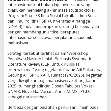
g
internasional kini bukan lagi pekerjaan yang
i
B
dilakukan menjelang akhir masa studi doktoral.
a
Program Studi S3 Ilmu Sosial Fakultas Ilmu Sosial
r
dan Ilmu Politik (FISIP) Universitas Airlangga
u
(UNAIR) mulai menerapkan strategi berbeda yakni
P
dengan membangun artikel bereputasi
r
o
internasional sejak awal perjalanan akademik
g
mahasiswa.
r
a
Strategi tersebut terlihat dalam “Workshop
m
Penulisan Naskah Ilmiah Berbasis Systematic
D
o
Literature Review (SLR) untuk Publikasi
k
Internasional” yang digelar di Ruang Adi Sukadana,
t
Gedung A FISIP UNAIR, Jumat (12/6/2026). Kegiatan
o
yang diwajibkan bagi mahasiswa aktif angkatan
r
I
2025 itu menghadirkan Dosen Fakultas Vokasi
l
UNAIR, Nove Eka Variant Anna, MIMS., Ph.D.,
m
sebagai narasumber.
u
S
Berbeda dengan pelatihan penulisan ilmiah pada
o