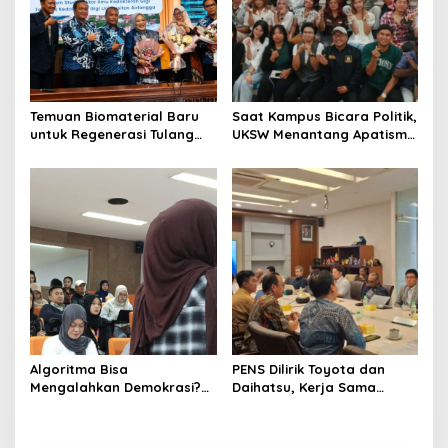
Temuan Biomaterial Baru
Saat Kampus Bicara Politik,
untuk Regenerasi Tulang
UKSW Menantang Apatisme
Antarkan Dosen Umsida
Generasi Muda
Jadi Doktor di UNAIR
Algoritma Bisa
PENS Dilirik Toyota dan
Mengalahkan Demokrasi?
Daihatsu, Kerja Sama
Diskusi Research Week FISIP
Talenta hingga Teknologi
UNAIR Jadi Sorotan
Kendaraan Masa Depan
Mulai Dijajaki