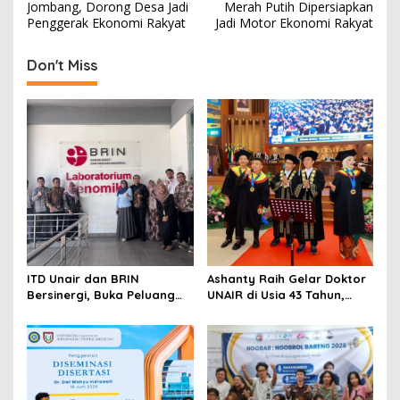
s
Jombang, Dorong Desa Jadi
Merah Putih Dipersiapkan
Penggerak Ekonomi Rakyat
Jadi Motor Ekonomi Rakyat
t
n
Don't Miss
a
v
i
g
a
t
i
o
ITD Unair dan BRIN
Ashanty Raih Gelar Doktor
n
Bersinergi, Buka Peluang
UNAIR di Usia 43 Tahun,
Lahirnya Inovasi Kesehatan
Wisuda Bersama Anang
Nasional
dan Azriel