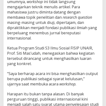
s
umumnya,
workshop
ini tidak langsung
i
mengajarkan teknik menulis artikel. Para
a
mahasiswa justru diminta datang dengan
l
membawa topik penelitian dan
research question
U
masing-masing untuk diuji, dipertajam, dan
N
A
dipraktikkan menjadi fondasi publikasi ilmiah yang
I
berpeluang menembus jurnal bereputasi
R
internasional.
Ketua Program Studi S3 Ilmu Sosial FISIP UNAIR,
Prof. Siti Mas’udah, menegaskan bahwa kegiatan
tersebut dirancang untuk menghasilkan luaran
yang konkret.
“Saya berharap acara ini bisa menghasilkan output
berupa publikasi sebagai syarat kelulusan,”
ujarnya saat membuka acara
workshop.
Harapan itu bukan tanpa alasan. Di banyak
perguruan tinggi, publikasi internasional kini
menjadi salah satu syarat utama penyelesaian studi