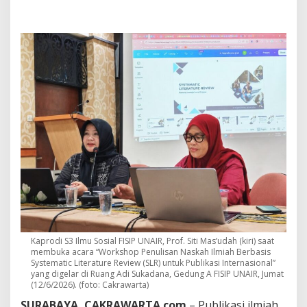
S
c
o
p
u
s
S
e
b
e
l
u
m
L
u
l
u
s
,
S
Kaprodi S3 Ilmu Sosial FISIP UNAIR, Prof. Siti Mas’udah (kiri) saat
t
membuka acara “Workshop Penulisan Naskah Ilmiah Berbasis
r
Systematic Literature Review (SLR) untuk Publikasi Internasional”
a
yang digelar di Ruang Adi Sukadana, Gedung A FISIP UNAIR, Jumat
t
(12/6/2026). (foto: Cakrawarta)
e
SURABAYA, CAKRAWARTA.com
– Publikasi ilmiah