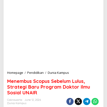
Homepage
/
Pendidikan
/
Dunia Kampus
M
e
Menembus Scopus Sebelum Lulus,
n
e
Strategi Baru Program Doktor Ilmu
m
Sosial UNAIR
b
u
Cakrawarta
June 12, 2026
s
Dunia Kampus