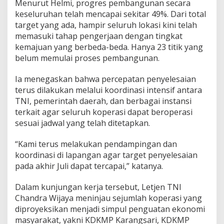
Menurut Helmi, progres pembangunan secara
k
a
keseluruhan telah mencapai sekitar 49%. Dari total
n
target yang ada, hampir seluruh lokasi kini telah
J
memasuki tahap pengerjaan dengan tingkat
a
kemajuan yang berbeda-beda. Hanya 23 titik yang
d
i
belum memulai proses pembangunan.
M
o
Ia menegaskan bahwa percepatan penyelesaian
t
terus dilakukan melalui koordinasi intensif antara
o
TNI, pemerintah daerah, dan berbagai instansi
r
E
terkait agar seluruh koperasi dapat beroperasi
k
sesuai jadwal yang telah ditetapkan.
o
n
“Kami terus melakukan pendampingan dan
o
koordinasi di lapangan agar target penyelesaian
m
i
pada akhir Juli dapat tercapai,” katanya.
R
a
Dalam kunjungan kerja tersebut, Letjen TNI
k
Chandra Wijaya meninjau sejumlah koperasi yang
y
diproyeksikan menjadi simpul penguatan ekonomi
a
t
masyarakat, yakni KDKMP Karangsari, KDKMP