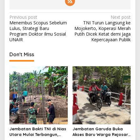
P
Previous post
Next post
Menembus Scopus Sebelum
TNI Turun Langsung ke
o
Lulus, Strategi Baru
Mojokerto, Koperasi Merah
s
Program Doktor Ilmu Sosial
Putih Dicek Ketat demi Jaga
UNAIR
Kepercayaan Publik
t
n
Don't Miss
a
v
i
g
a
t
i
o
Jembatan Bakti TNI di Nias
Jembatan Garuda Buka
n
Utara Mulai Terbangun,
Akses Baru Warga Rejosari,