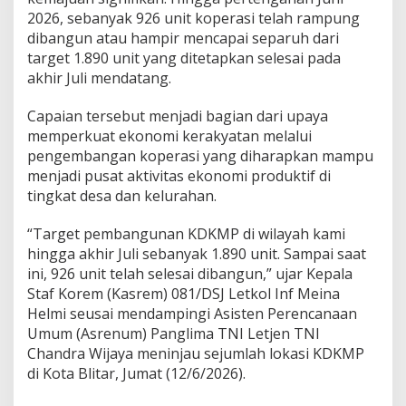
p
2026, sebanyak 926 unit koperasi telah rampung
e
r
dibangun atau hampir mencapai separuh dari
a
target 1.890 unit yang ditetapkan selesai pada
s
akhir Juli mendatang.
i
M
Capaian tersebut menjadi bagian dari upaya
e
r
memperkuat ekonomi kerakyatan melalui
a
pengembangan koperasi yang diharapkan mampu
h
menjadi pusat aktivitas ekonomi produktif di
P
tingkat desa dan kelurahan.
u
t
i
“Target pembangunan KDKMP di wilayah kami
h
hingga akhir Juli sebanyak 1.890 unit. Sampai saat
D
ini, 926 unit telah selesai dibangun,” ujar Kepala
i
Staf Korem (Kasrem) 081/DSJ Letkol Inf Meina
p
Helmi seusai mendampingi Asisten Perencanaan
e
r
Umum (Asrenum) Panglima TNI Letjen TNI
s
Chandra Wijaya meninjau sejumlah lokasi KDKMP
i
di Kota Blitar, Jumat (12/6/2026).
a
p