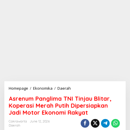
Homepage
/
Ekonomika
/
Daerah
A
s
Asrenum Panglima TNI Tinjau Blitar,
r
e
Koperasi Merah Putih Dipersiapkan
n
Jadi Motor Ekonomi Rakyat
u
m
Cakrawarta
June 12, 2026
P
Daerah