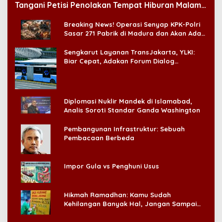
Tangani Petisi Penolakan Tempat Hiburan Malam
di CitraLand
Breaking News! Operasi Senyap KPK-Polri
Sasar 271 Pabrik di Madura dan Akan Ada
‘Badai Pemeriksaan’
Sengkarut Layanan TransJakarta, YLKI:
Biar Cepat, Adakan Forum Dialog
Konsumen!
Diplomasi Nuklir Mandek di Islamabad,
Analis Soroti Standar Ganda Washington
Pembangunan Infrastruktur: Sebuah
Pembacaan Berbeda
Impor Gula vs Penghuni Usus
Hikmah Ramadhan: Kamu Sudah
Kehilangan Banyak Hal, Jangan Sampai
Kehilangan Diri Sendiri!