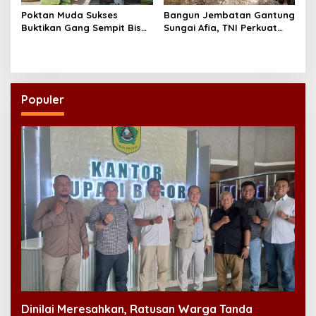
Poktan Muda Sukses
Bangun Jembatan Gantung
Buktikan Gang Sempit Bisa
Sungai Afia, TNI Perkuat
Menjadi Lumbung Pangan
Akses Ekonomi dan
Kota
Pendidikan Warga
Populer
Dinilai Meresahkan, Ratusan Warga Tanda