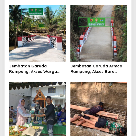
Akses Tiga Desa Segera
Sekolah hingga Distribusi
Pulih
Hasil Panen Kian Lancar
Jembatan Garuda
Jembatan Garuda Armco
Rampung, Akses Warga
Rampung, Akses Baru
dan Distribusi Hasil
Tegaren-Dermosari Siap
Pertanian Kian Lancar
Dongkrak Mobilitas dan
Ekonomi Warga