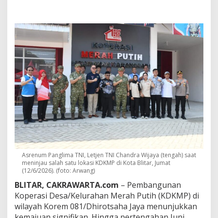
a
n
g
l
i
m
a
T
N
I
T
i
n
j
a
u
B
l
Asrenum Panglima TNI, Letjen TNI Chandra Wijaya (tengah) saat
i
meninjau salah satu lokasi KDKMP di Kota Blitar, Jumat
t
(12/6/2026). (foto: Arwang)
a
BLITAR, CAKRAWARTA.com
– Pembangunan
r
,
Koperasi Desa/Kelurahan Merah Putih (KDKMP) di
K
wilayah Korem 081/Dhirotsaha Jaya menunjukkan
o
kemajuan signifikan. Hingga pertengahan Juni