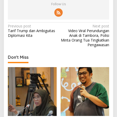
Follow Us
P
Previous post
Next post
Tarif Trump dan Ambiguitas
Video Viral Perundungan
o
Diplomasi Kita
Anak di Tambora, Polisi
s
Minta Orang Tua Tingkatkan
Pengawasan
t
n
Don't Miss
a
v
i
g
a
t
i
o