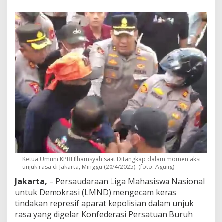
r
e
s
i
!
B
e
b
a
s
k
a
n
T
o
k
o
h
Ketua Umum KPBI Ilhamsyah saat Ditangkap dalam momen aksi
B
unjuk rasa di Jakarta, Minggu (20/4/2025). (foto: Agung)
u
r
Jakarta,
– Persaudaraan Liga Mahasiswa Nasional
u
untuk Demokrasi (LMND) mengecam keras
h
tindakan represif aparat kepolisian dalam unjuk
I
rasa yang digelar Konfederasi Persatuan Buruh
l