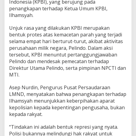
h
Indonesia (KPBI), yang berujung pada
a
penangkapan terhadap Ketua Umum KPBI,
m
Ilhamsyah.
s
y
Unjuk rasa yang dilakukan KPBI merupakan
a
h
bentuk protes atas kemacetan parah yang terjadi
!
selama empat hari berturut-turut, akibat aktivitas
perusahaan milik negara, Pelindo. Dalam aksi
tersebut, KPBI menuntut pertanggungjawaban
Pelindo dan mendesak pemecatan terhadap
Direktur Utama Pelindo, serta pimpinan NPCTI dan
MTI.
Asep Nurdin, Pengurus Pusat Persaudaraan
LMND, menyatakan bahwa penangkapan terhadap
Ilhamsyah menunjukkan keberpihakan aparat
kepolisian kepada kepentingan pengusaha, bukan
kepada rakyat.
“Tindakan ini adalah bentuk represi yang nyata.
Polisi bukannya melindungi hak rakyat untuk