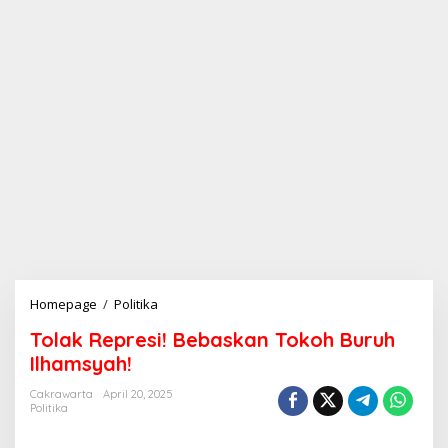
Homepage
/
Politika
T
o
Tolak Represi! Bebaskan Tokoh Buruh
l
a
Ilhamsyah!
k
R
Cakrawarta
April 20, 2025
Politika
e
p