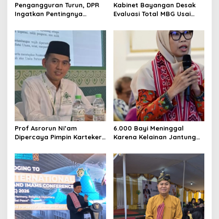
Pengangguran Turun, DPR
Kabinet Bayangan Desak
n
Ingatkan Pentingnya
Evaluasi Total MBG Usai
Menciptakan Pekerjaan
Rentetan Keracunan
yang Layak
Massal
Prof Asrorun Ni’am
6.000 Bayi Meninggal
Dipercaya Pimpin Karteker
Karena Kelainan Jantung
PWNU Jambi, Dinilai Simbol
Bawaan, DPR Desak
Regenerasi Kepemimpinan
Pemerataan Operasi
NU
Jantung Anak