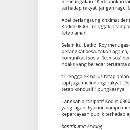
mencurigakan. “Kedepankan lan
s
terhadap rakyat, jangan ragu, 
Apel berlangsung khidmat den
Kodim 0806/Trenggalek tampak
tetap aman.
Selain itu, Letkol Roy menugas
perangkat desa, tokoh agama,
komunikasi sosial (komsos) d
hoaks yang beredar terutama di
“Trenggalek harus tetap aman 
tapi juga melindungi rakyat. D
tetap kondusif,” pungkasnya.
Langkah antisipatif Kodim 080
yang sigap diyakini mampu me
kepercayaan publik terhadap ap
Kontributor: Arwang