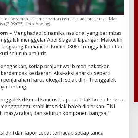
nanto Roy Saputro saat memberikan instruksi pada prajuritnya dalam
sa (2/9/2025). (foto: Arwang)
com –
Menghadapi dinamika nasional yang berimbas
enggalek menggelar Apel Siaga di lapangan Makodim,
pin langsung Komandan Kodim 0806/Trenggalek, Letkol
uti seluruh prajurit.
enegaskan, setiap prajurit wajib meningkatkan
 berdampak ke daerah. Aksi-aksi anarkis seperti
 penjarahan harus dicegah sejak dini. Trenggalek
nya lantang.
ggalek dikenal kondusif, aparat tidak boleh terlena.
mengganggu stabilitas tidak boleh dibiarkan. TNI
koh masyarakat, dan seluruh komponen bangsa,”
si dini dan lapor cepat terhadap setiap tanda