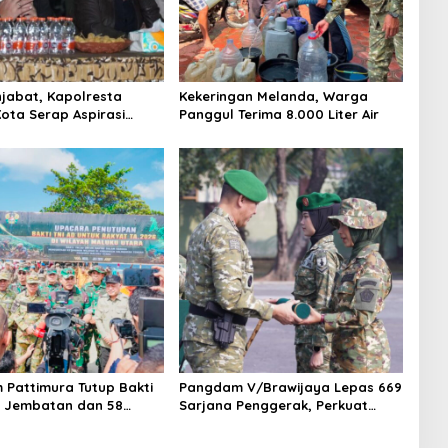
jabat, Kapolresta
Kekeringan Melanda, Warga
ota Serap Aspirasi
Panggul Terima 8.000 Liter Air
ewat Dialog Kamtibmas
Pattimura Tutup Bakti
Pangdam V/Brawijaya Lepas 669
11 Jembatan dan 58
Sarjana Penggerak, Perkuat
untas Dibangun
Desa hingga Kampung Nelayan