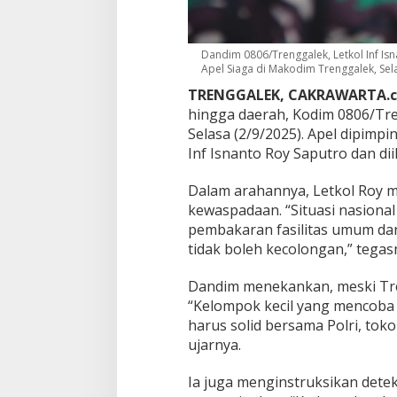
m
a
n
,
Dandim 0806/Trenggalek, Letkol Inf Is
Apel Siaga di Makodim Trenggalek, Sela
J
a
TRENGGALEK, CAKRAWARTA.
n
hingga daerah, Kodim 0806/Tr
g
Selasa (2/9/2025). Apel dipim
a
n
Inf Isnanto Roy Saputro dan diik
B
e
Dalam arahannya, Letkol Roy m
r
kewaspadaan. “Situasi nasional
i
pembakaran fasilitas umum dan
C
e
tidak boleh kecolongan,” tegas
l
a
Dandim menekankan, meski Tren
h
“Kelompok kecil yang mencoba 
A
harus solid bersama Polri, to
n
a
ujarnya.
r
k
Ia juga menginstruksikan detek
i