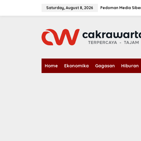
S
k
Saturday, August 8, 2026
Pedoman Media Sibe
i
p
t
o
c
o
n
t
e
n
Home
Ekonomika
Gagasan
Hiburan
t