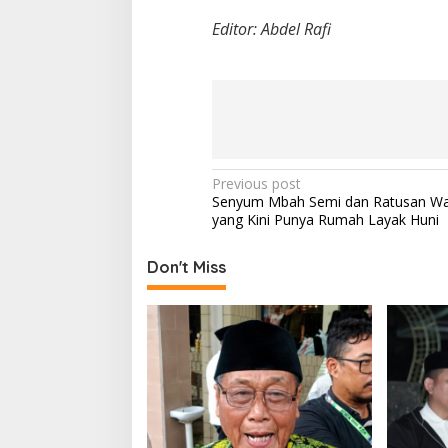
Editor: Abdel Rafi
P
Previous post
Senyum Mbah Semi dan Ratusan Wa
o
yang Kini Punya Rumah Layak Huni
s
t
Don't Miss
n
a
v
i
g
a