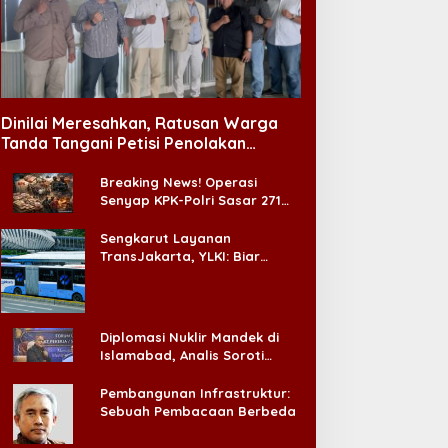
Dinilai Meresahkan, Ratusan Warga
Tanda Tangani Petisi Penolakan
Tempat Hiburan Malam di CitraLand
Breaking News! Operasi
Senyap KPK-Polri Sasar 271
Pabrik di Madura dan Akan
Ada ‘Badai Pemeriksaan’
Sengkarut Layanan
TransJakarta, YLKI: Biar
Cepat, Adakan Forum Dialog
Konsumen!
Diplomasi Nuklir Mandek di
Islamabad, Analis Soroti
Standar Ganda Washington
Pembangunan Infrastruktur:
Sebuah Pembacaan Berbeda