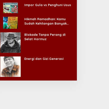
Impor Gula vs Penghuni Usus
Hikmah Ramadhan: Kamu
Sudah Kehilangan Banyak
Hal, Jangan Sampai
Kehilangan Diri Sendiri!
Blokade Tanpa Perang di
Selat Hormuz
Energi dan Gizi Generasi