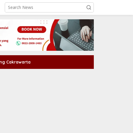
ng Cakrawarta