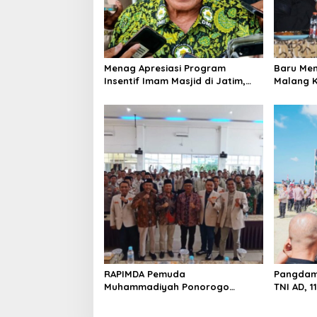
t
i
o
Menag Apresiasi Program
Baru Men
n
Insentif Imam Masjid di Jatim,
Malang K
DMI Dorong Jadi Model Nasional
Warga L
RAPIMDA Pemuda
Pangdam 
Muhammadiyah Ponorogo
TNI AD, 
Teguhkan Politik Kebangsaan
Rumah T
Berbasis Integritas