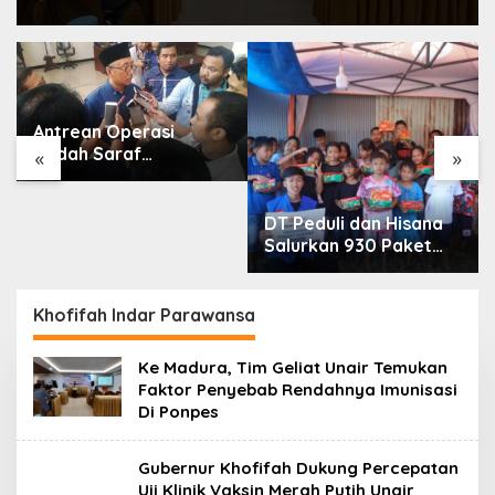
Antrean Operasi
Bedah Saraf
«
»
Memanjang, DPRD
Jatim Minta Layanan
RSUD Dr. Soetomo
DT Peduli dan Hisana
Dievaluasi
Salurkan 930 Paket
Makanan bagi Korban
Kebakaran Tallo
Khofifah Indar Parawansa
Ke Madura, Tim Geliat Unair Temukan
Faktor Penyebab Rendahnya Imunisasi
Di Ponpes
Gubernur Khofifah Dukung Percepatan
Uji Klinik Vaksin Merah Putih Unair