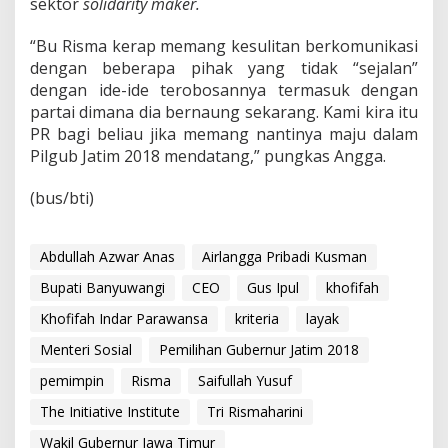
sektor
solidarity maker.
“Bu Risma kerap memang kesulitan berkomunikasi
dengan beberapa pihak yang tidak “sejalan”
dengan ide-ide terobosannya termasuk dengan
partai dimana dia bernaung sekarang. Kami kira itu
PR bagi beliau jika memang nantinya maju dalam
Pilgub Jatim 2018 mendatang,” pungkas Angga.
(bus/bti)
Abdullah Azwar Anas
Airlangga Pribadi Kusman
Bupati Banyuwangi
CEO
Gus Ipul
khofifah
Khofifah Indar Parawansa
kriteria
layak
Menteri Sosial
Pemilihan Gubernur Jatim 2018
pemimpin
Risma
Saifullah Yusuf
The Initiative Institute
Tri Rismaharini
Wakil Gubernur Jawa Timur