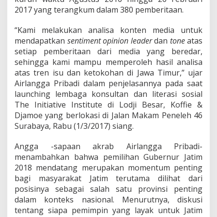
k
2017 yang terangkum dalam 380 pemberitaan.
a
n
"
“Kami melakukan analisa konten media untuk
K
mendapatkan
sentiment opinion leader
dan
tone
atas
h
setiap pemberitaan dari media yang beredar,
o
sehingga kami mampu memperoleh hasil analisa
f
i
atas tren isu dan ketokohan di Jawa Timur,” ujar
f
Airlangga Pribadi dalam penjelasannya pada saat
a
launching lembaga konsultan dan literasi sosial
h
The Initiative Institute di Lodji Besar, Koffie &
T
Djamoe yang berlokasi di Jalan Makam Peneleh 46
a
p
Surabaya, Rabu (1/3/2017) siang.
i
M
Angga -sapaan akrab Airlangga Pribadi-
e
menambahkan bahwa pemilihan Gubernur Jatim
m
2018 mendatang merupakan momentum penting
i
l
bagi masyarakat Jatim terutama dilihat dari
i
posisinya sebagai salah satu provinsi penting
k
dalam konteks nasional. Menurutnya, diskusi
i
tentang siapa pemimpin yang layak untuk Jatim
P