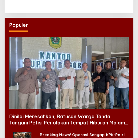
Regenerasi Kepemimpinan
Pemerataan Operasi
NU
Jantung Anak
Populer
Dinilai Meresahkan, Ratusan Warga Tanda
Tangani Petisi Penolakan Tempat Hiburan Malam
di CitraLand
Breaking News! Operasi Senyap KPK-Polri