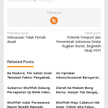
Follow Us
P
Previous post
Next post
Kekuasaan Tidak Pernah
Polemik Freeport dan
o
Abadi
Pemerintah Indonesia Dinilai
s
Rugikan Buruh, Beginilah
Sikap KSPI
t
n
Related Posts
a
v
Ke Madura, Tim Geliat Unair
UU Ciptaker
Temukan Faktor Penyebab
Inkonstitusional Bersyarat,
i
Rendahnya Imunisasi Di
Pengamat: Capaian Bagus
g
Ponpes
Melihat Situasi Ekonomi-
Gubernur Khofifah Dukung
Ziarah Ke Makam Bung
Politiknya!
Percepatan Uji Klinik Vaksin
Karno, Ganjar Tak Sengaja
a
Merah Putih Unair
Sua Risma
t
Khofifah Indar Parawansa
Khofifah Maju Caketum IKA
Resmi Terpilih Menjadi
Unair, Fahmi: Kita Fokus