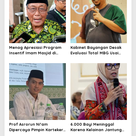
Menag Apresiasi Program
Kabinet Bayangan Desak
Insentif Imam Masjid di
Evaluasi Total MBG Usai
Jatim, DMI Dorong Jadi
Rentetan Keracunan
Model Nasional
Massal
Prof Asrorun Ni’am
6.000 Bayi Meninggal
Dipercaya Pimpin Karteker
Karena Kelainan Jantung
PWNU Jambi, Dinilai Simbol
Bawaan, DPR Desak