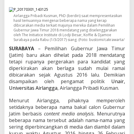
l
g
u
Airlangga Pribadi Kusman, PhD (berdiri) saat mempresentasikan
b
hasil temuannya mengenai beberapa nama yang kerap
J
dibicarakan media terkait majunya mereka dalam Pemilihan
a
Gubernur Jawa Timur 2018 mendatang yang diselenggarakan
t
oleh The Initiatice Institute di Lodji Besar, Koffie & Djamoe
i
Surabaya pada Rabu (1/3/2017) siang. (Foto: bustomi/cakrawarta/
m
SURABAYA
– Pemilihan Gubernur Jawa Timur
2
0
(Jatim) baru akan dihelat pada 2018 mendatang
1
tetapi rupanya pergerakan para kandidat yang
8
diperkirakan akan berlaga sudah mulai ramai
:
dibicarakan sejak Agustus 2016 lalu. Demikian
R
disampaikan oleh pengamat politik
i
Unair,
s
Universitas Airlangga
, Airlangga Pribadi Kusman.
m
a
Menurut Airlangga, pihaknya memperoleh
"
setidaknya beberapa nama bakal calon Gubernur
K
Jatim berbasis
content media analysis.
a
Menurutnya
l
beberapa nama tersebut adalah nama-nama yang
a
sering diperbincangkan di media dan diambil dalam
h
kurun waktu Agustus 2016 hingga 26 Februari