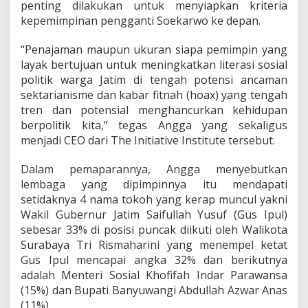
R
penting dilakukan untuk menyiapkan kriteria
kepemimpinan pengganti Soekarwo ke depan.
“Penajaman maupun ukuran siapa pemimpin yang
layak bertujuan untuk meningkatkan literasi sosial
politik warga Jatim di tengah potensi ancaman
sektarianisme dan kabar fitnah (hoax) yang tengah
tren dan potensial menghancurkan kehidupan
berpolitik kita,” tegas Angga yang sekaligus
menjadi CEO dari The Initiative Institute tersebut.
Dalam pemaparannya, Angga menyebutkan
lembaga yang dipimpinnya itu mendapati
setidaknya 4 nama tokoh yang kerap muncul yakni
Wakil Gubernur Jatim Saifullah Yusuf (Gus Ipul)
sebesar 33% di posisi puncak diikuti oleh Walikota
Surabaya Tri Rismaharini yang menempel ketat
Gus Ipul mencapai angka 32% dan berikutnya
adalah Menteri Sosial Khofifah Indar Parawansa
(15%) dan Bupati Banyuwangi Abdullah Azwar Anas
(11%).