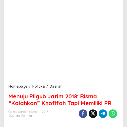
Homepage
/
Politika
/
Daerah
M
e
Menuju Pilgub Jatim 2018: Risma
n
u
“Kalahkan” Khofifah Tapi Memiliki PR
j
u
Cakrawarta
March 1, 2017
Daerah
,
Politika
P
i