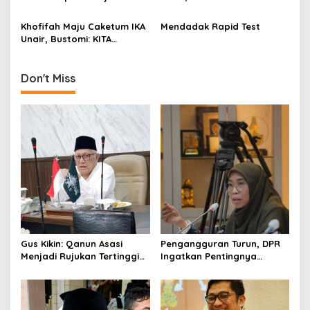
i
Ketua Umum IKA Unair,
Memenangkan Dimas Oky
o
Bustomi: Selamat dan
Nugroho Sesuai Mandat
Khofifah Maju Caketum IKA
Mendadak Rapid Test
n
Semoga Amanah!
Unair, Bustomi: KITA
Sambut dan Siap
Berkompetisi Secara Sehat
dan Demokratis
Don't Miss
Gus Kikin: Qanun Asasi
Pengangguran Turun, DPR
Menjadi Rujukan Tertinggi
Ingatkan Pentingnya
NU, Melampaui AD/ART
Menciptakan Pekerjaan
yang Layak