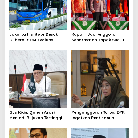
g
a
t
i
Jakarta Institute Desak
Kapolri Jadi Anggota
o
Gubernur DKI Evaluasi
Kehormatan Tapak Suci, Ini
Transjakarta soal
Pesannya untuk Kader
n
Penumpang Diturunkan
Gus Kikin: Qanun Asasi
Pengangguran Turun, DPR
Menjadi Rujukan Tertinggi
Ingatkan Pentingnya
NU, Melampaui AD/ART
Menciptakan Pekerjaan
yang Layak