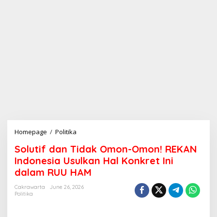
Homepage
/
Politika
S
o
Solutif dan Tidak Omon-Omon! REKAN
l
u
Indonesia Usulkan Hal Konkret Ini
t
dalam RUU HAM
i
f
Cakrawarta
June 26, 2026
d
Politika
a
n