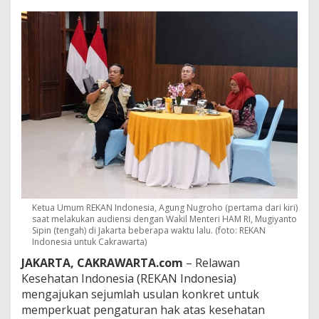
T
i
d
a
k
O
m
o
n
-
O
m
o
n
!
R
Ketua Umum REKAN Indonesia, Agung Nugroho (pertama dari kiri)
E
saat melakukan audiensi dengan Wakil Menteri HAM RI, Mugiyanto
K
Sipin (tengah) di Jakarta beberapa waktu lalu. (foto: REKAN
A
Indonesia untuk Cakrawarta)
N
I
JAKARTA, CAKRAWARTA.com
– Relawan
n
Kesehatan Indonesia (REKAN Indonesia)
d
mengajukan sejumlah usulan konkret untuk
o
memperkuat pengaturan hak atas kesehatan
n