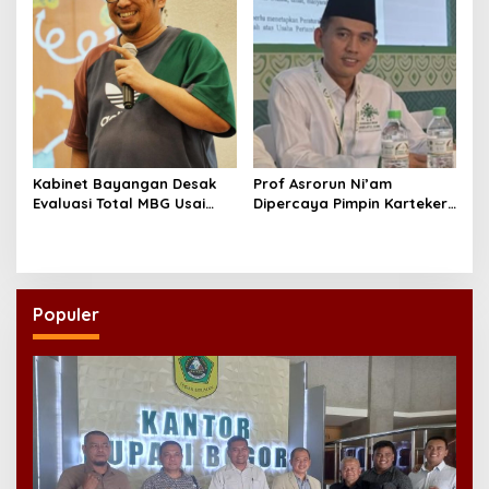
Kabinet Bayangan Desak
Prof Asrorun Ni’am
Evaluasi Total MBG Usai
Dipercaya Pimpin Karteker
Rentetan Keracunan
PWNU Jambi, Dinilai Simbol
Massal
Regenerasi Kepemimpinan
NU
Populer