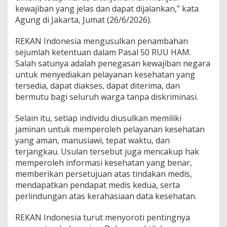
a
kewajiban yang jelas dan dapat dijalankan,” kata
l
Agung di Jakarta, Jumat (26/6/2026).
a
m
REKAN Indonesia mengusulkan penambahan
R
U
sejumlah ketentuan dalam Pasal 50 RUU HAM.
U
Salah satunya adalah penegasan kewajiban negara
H
untuk menyediakan pelayanan kesehatan yang
A
tersedia, dapat diakses, dapat diterima, dan
M
bermutu bagi seluruh warga tanpa diskriminasi.
Selain itu, setiap individu diusulkan memiliki
jaminan untuk memperoleh pelayanan kesehatan
yang aman, manusiawi, tepat waktu, dan
terjangkau. Usulan tersebut juga mencakup hak
memperoleh informasi kesehatan yang benar,
memberikan persetujuan atas tindakan medis,
mendapatkan pendapat medis kedua, serta
perlindungan atas kerahasiaan data kesehatan.
REKAN Indonesia turut menyoroti pentingnya