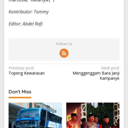
Kontributor: Tommy
Editor: Abdel Rafi
Follow Us
P
Previous post
Next post
Topeng Kewarasan
Menggenggam Bara Janji
o
Kampanye
s
t
Don't Miss
n
a
v
i