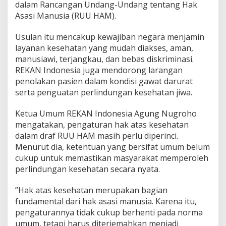
e
dalam Rancangan Undang-Undang tentang Hak
s
Asasi Manusia (RUU HAM).
i
a
Usulan itu mencakup kewajiban negara menjamin
U
layanan kesehatan yang mudah diakses, aman,
s
u
manusiawi, terjangkau, dan bebas diskriminasi.
l
REKAN Indonesia juga mendorong larangan
k
penolakan pasien dalam kondisi gawat darurat
a
serta penguatan perlindungan kesehatan jiwa.
n
H
a
Ketua Umum REKAN Indonesia Agung Nugroho
l
mengatakan, pengaturan hak atas kesehatan
K
dalam draf RUU HAM masih perlu diperinci.
o
Menurut dia, ketentuan yang bersifat umum belum
n
cukup untuk memastikan masyarakat memperoleh
k
r
perlindungan kesehatan secara nyata.
e
t
”Hak atas kesehatan merupakan bagian
I
fundamental dari hak asasi manusia. Karena itu,
n
pengaturannya tidak cukup berhenti pada norma
i
d
umum, tetapi harus diterjemahkan menjadi