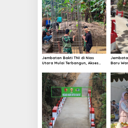
i
g
a
t
i
o
n
Jembatan Bakti TNI di Nias
Jembata
Utara Mulai Terbangun, Akses
Baru War
Tiga Desa Segera Pulih
hingga Di
Kian Lan