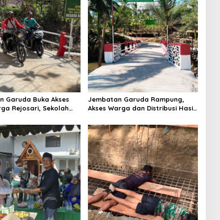
n Garuda Buka Akses
Jembatan Garuda Rampung,
ga Rejosari, Sekolah
Akses Warga dan Distribusi Hasil
stribusi Hasil Panen
Pertanian Kian Lancar
car