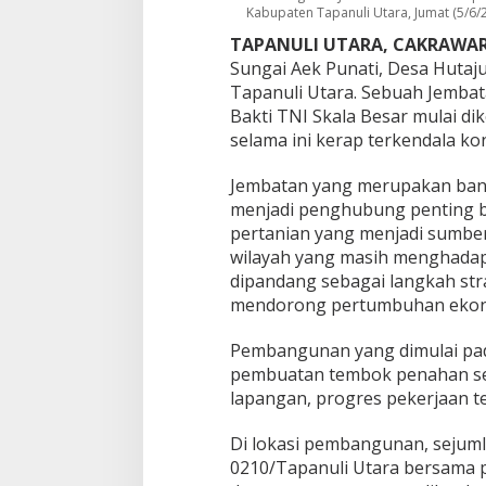
d
Kabupaten Tapanuli Utara, Jumat (5/6/2
i
TAPANULI UTARA, CAKRAWAR
P
Sungai Aek Punati, Desa Huta
e
d
Tapanuli Utara. Sebuah Jemba
a
Bakti TNI Skala Besar mulai d
l
selama ini kerap terkendala kon
a
m
Jembatan yang merupakan bantu
a
n
menjadi penghubung penting ba
T
pertanian yang menjadi sumbe
a
wilayah yang masih menghadapi
p
dipandang sebagai langkah st
a
n
mendorong pertumbuhan ekon
u
l
Pembangunan yang dimulai pada
i
pembuatan tembok penahan ser
U
lapangan, progres pekerjaan te
t
a
r
Di lokasi pembangunan, sejum
a
0210/Tapanuli Utara bersama p