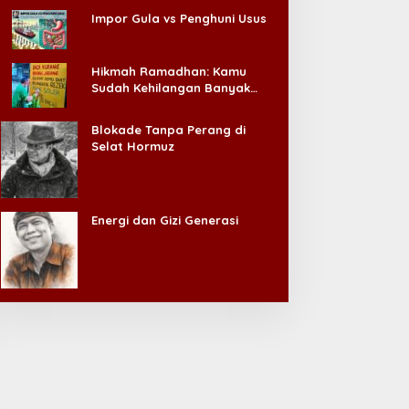
Impor Gula vs Penghuni Usus
Hikmah Ramadhan: Kamu
Sudah Kehilangan Banyak
Hal, Jangan Sampai
Kehilangan Diri Sendiri!
Blokade Tanpa Perang di
Selat Hormuz
Energi dan Gizi Generasi