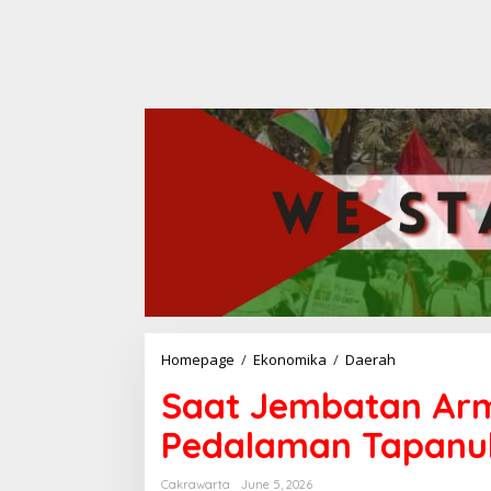
Homepage
/
Ekonomika
/
Daerah
S
a
Saat Jembatan Arm
a
t
Pedalaman Tapanul
J
e
m
Cakrawarta
June 5, 2026