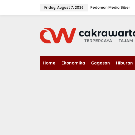
S
k
Friday, August 7, 2026
Pedoman Media Siber
i
p
t
o
c
o
n
t
e
n
Home
Ekonomika
Gagasan
Hiburan
t