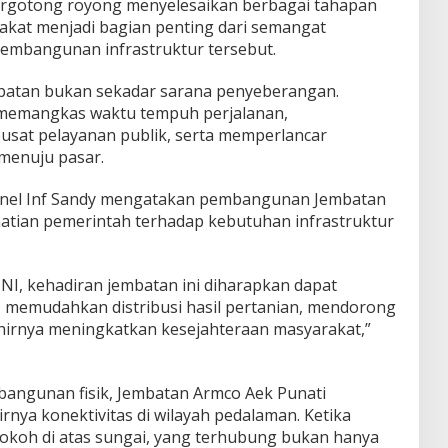
bergotong royong menyelesaikan berbagai tahapan
rakat menjadi bagian penting dari semangat
mbangunan infrastruktur tersebut.
batan bukan sekadar sarana penyeberangan.
an memangkas waktu tempuh perjalanan,
at pelayanan publik, serta memperlancar
menuju pasar.
onel Inf Sandy mengatakan pembangunan Jembatan
tian pemerintah terhadap kebutuhan infrastruktur
NI, kehadiran jembatan ini diharapkan dapat
 memudahkan distribusi hasil pertanian, mendorong
khirnya meningkatkan kesejahteraan masyarakat,”
bangunan fisik, Jembatan Armco Aek Punati
rnya konektivitas di wilayah pedalaman. Ketika
 kokoh di atas sungai, yang terhubung bukan hanya