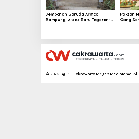
Jembatan Garuda Armco
Poktan M
Rampung, Akses Baru Tegaren-
Gang Sem
Dermosari Siap Dongkrak
Lumbung
Mobilitas dan Ekonomi Warga
© 2026 - @ PT. Cakrawarta Megah Mediatama. All 