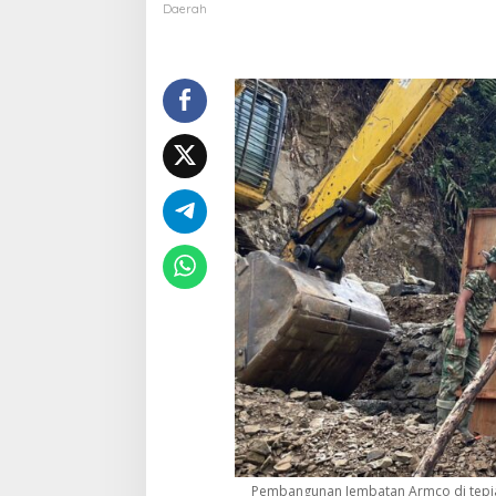
b
Daerah
a
t
a
n
A
r
m
c
o
M
e
n
e
m
b
u
s
I
s
o
l
a
s
i
Pembangunan Jembatan Armco di tepian