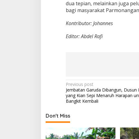
dua tepian, melainkan juga pe
bagi masyarakat Parmonangan.
Kontributor: Johannes
Editor: Abdel Rafi
P
Previous post
Jembatan Garuda Dibangun, Dusun 
o
yang Kian Sepi Menaruh Harapan un
s
Bangkit Kembali
t
Don't Miss
n
a
v