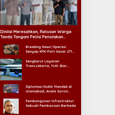
Dinilai Meresahkan, Ratusan Warga
Tanda Tangani Petisi Penolakan
Tempat Hiburan Malam di CitraLand
Breaking News! Operasi
Senyap KPK-Polri Sasar 271
Pabrik di Madura dan Akan
Ada ‘Badai Pemeriksaan’
Sengkarut Layanan
TransJakarta, YLKI: Biar
Cepat, Adakan Forum Dialog
Konsumen!
Diplomasi Nuklir Mandek di
Islamabad, Analis Soroti
Standar Ganda Washington
Pembangunan Infrastruktur:
Sebuah Pembacaan Berbeda