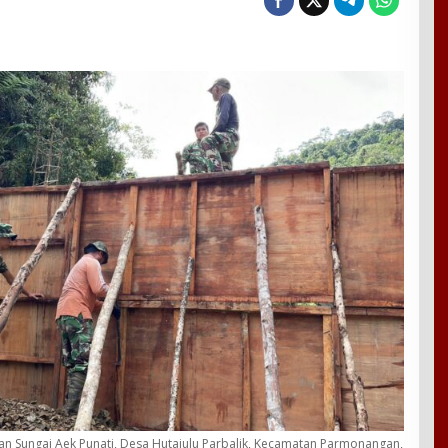
 Sungai Aek Punati, Desa Hutajulu Parbalik, Kecamatan Parmonangan,