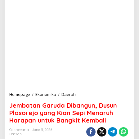
Homepage
/
Ekonomika
/
Daerah
J
e
Jembatan Garuda Dibangun, Dusun
m
b
Plosorejo yang Kian Sepi Menaruh
a
Harapan untuk Bangkit Kembali
t
a
Cakrawarta
June 5, 2026
n
Daerah