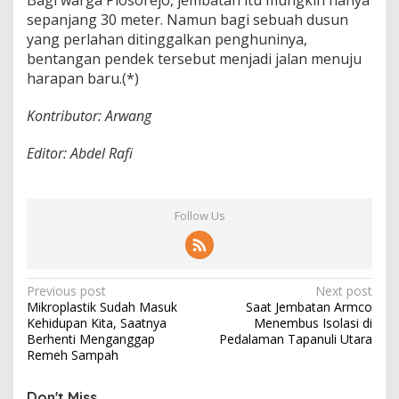
Bagi warga Plosorejo, jembatan itu mungkin hanya
sepanjang 30 meter. Namun bagi sebuah dusun
yang perlahan ditinggalkan penghuninya,
bentangan pendek tersebut menjadi jalan menuju
harapan baru.(*)
Kontributor: Arwang
Editor: Abdel Rafi
Follow Us
P
Previous post
Next post
Mikroplastik Sudah Masuk
Saat Jembatan Armco
o
Kehidupan Kita, Saatnya
Menembus Isolasi di
s
Berhenti Menganggap
Pedalaman Tapanuli Utara
Remeh Sampah
t
n
Don't Miss