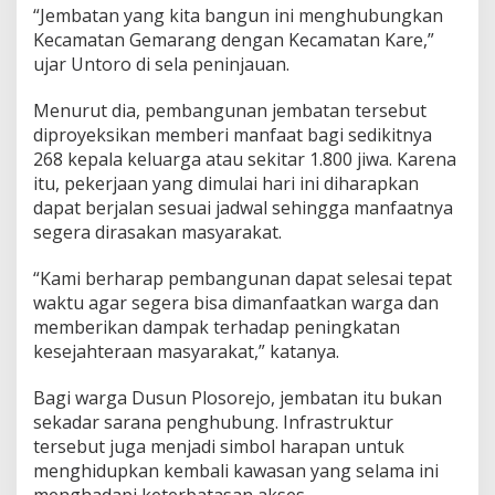
r
“Jembatan yang kita bangun ini menghubungkan
a
Kecamatan Gemarang dengan Kecamatan Kare,”
p
ujar Untoro di sela peninjauan.
a
n
u
Menurut dia, pembangunan jembatan tersebut
n
diproyeksikan memberi manfaat bagi sedikitnya
t
268 kepala keluarga atau sekitar 1.800 jiwa. Karena
u
itu, pekerjaan yang dimulai hari ini diharapkan
k
B
dapat berjalan sesuai jadwal sehingga manfaatnya
a
segera dirasakan masyarakat.
n
g
“Kami berharap pembangunan dapat selesai tepat
k
waktu agar segera bisa dimanfaatkan warga dan
i
t
memberikan dampak terhadap peningkatan
K
kesejahteraan masyarakat,” katanya.
e
m
Bagi warga Dusun Plosorejo, jembatan itu bukan
b
sekadar sarana penghubung. Infrastruktur
a
l
tersebut juga menjadi simbol harapan untuk
i
menghidupkan kembali kawasan yang selama ini