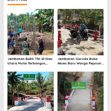
a
v
i
g
a
t
i
o
Jembatan Bakti TNI di Nias
Jembatan Garuda Buka
n
Utara Mulai Terbangun,
Akses Baru Warga Rejosari,
Akses Tiga Desa Segera
Sekolah hingga Distribusi
Pulih
Hasil Panen Kian Lancar