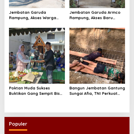
Jembatan Garuda
Jembatan Garuda Armco
Rampung, Akses Warga
Rampung, Akses Baru
dan Distribusi Hasil
Tegaren-Dermosari Siap
Pertanian Kian Lancar
Dongkrak Mobilitas dan
Ekonomi Warga
Poktan Muda Sukses
Bangun Jembatan Gantung
Buktikan Gang Sempit Bisa
Sungai Afia, TNI Perkuat
Menjadi Lumbung Pangan
Akses Ekonomi dan
Kota
Pendidikan Warga
Populer