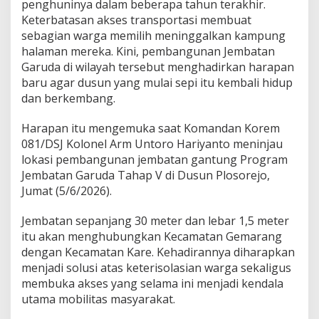
r
penghuninya dalam beberapa tahun terakhir.
e
Keterbatasan akses transportasi membuat
j
sebagian warga memilih meninggalkan kampung
o
halaman mereka. Kini, pembangunan Jembatan
y
a
Garuda di wilayah tersebut menghadirkan harapan
n
baru agar dusun yang mulai sepi itu kembali hidup
g
dan berkembang.
K
i
Harapan itu mengemuka saat Komandan Korem
a
n
081/DSJ Kolonel Arm Untoro Hariyanto meninjau
S
lokasi pembangunan jembatan gantung Program
e
Jembatan Garuda Tahap V di Dusun Plosorejo,
p
Jumat (5/6/2026).
i
M
e
Jembatan sepanjang 30 meter dan lebar 1,5 meter
n
itu akan menghubungkan Kecamatan Gemarang
a
dengan Kecamatan Kare. Kehadirannya diharapkan
r
menjadi solusi atas keterisolasian warga sekaligus
u
membuka akses yang selama ini menjadi kendala
h
H
utama mobilitas masyarakat.
a