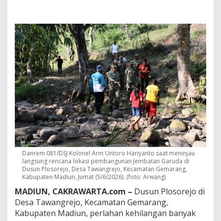
G
a
r
u
d
a
D
i
b
a
n
g
u
n
,
D
u
s
Danrem 081/DSJ Kolonel Arm Untoro Hariyanto saat meninjau
u
langsung rencana lokasi pembangunan Jembatan Garuda di
n
Dusun Plosorejo, Desa Tawangrejo, Kecamatan Gemarang,
Kabupaten Madiun, Jumat (5/6/2026). (foto: Arwang)
P
l
MADIUN, CAKRAWARTA.com –
Dusun Plosorejo di
o
Desa Tawangrejo, Kecamatan Gemarang,
s
Kabupaten Madiun, perlahan kehilangan banyak
o