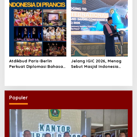
Regenerasi Kepemimpinan
Pemerataan Operasi
NU
Jantung Anak
Atdikbud Paris-Berlin
Jelang IGIC 2026, Menag
Perkuat Diplomasi Bahasa
Sebut Masjid Indonesia
Indonesia di Eropa
Dikagumi Dunia
Populer