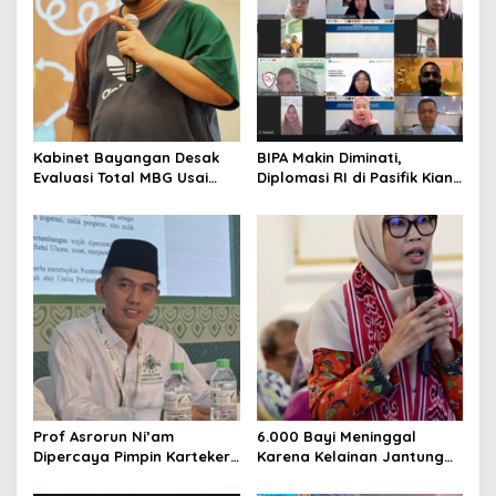
Kabinet Bayangan Desak
BIPA Makin Diminati,
Evaluasi Total MBG Usai
Diplomasi RI di Pasifik Kian
Rentetan Keracunan
Menguat
Massal
Prof Asrorun Ni’am
6.000 Bayi Meninggal
Dipercaya Pimpin Karteker
Karena Kelainan Jantung
PWNU Jambi, Dinilai Simbol
Bawaan, DPR Desak