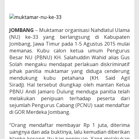
e
s
e
r
t
a
JOMBANG
– Muktamar organisasi Nahdlatul Ulama
M
(NU) ke-33 yang berlangsung di Kabupaten
u
Jombang, Jawa Timur pada 1-5 Agustus 2015 mulai
k
memanas. Kubu calon ketua umum Pengurus
t
a
Besar NU (PBNU) KH. Salahuddin Wahid alias Gus
m
Solah mengaku mendapat perlakuan diskriminatif
a
pihak panitia muktamar yang diduga cenderung
r
mendukung kubu petahana (KH. Said Agil
K
u
Siradj). Hal tersebut diungkap oleh mantan Ketua
b
PBNU Andi Jamaro Dulung menduga panitia telah
u
melakukan penipuan terhadap peserta dari
G
sejumlah Pengurus Cabang (PCNU) saat mendaftar
u
di GOR Merdeka Jombang.
s
S
o
“Orang mendaftar membayar Rp 1 juta, diterima
l
uangnya dan ada buktinya, lalu kemudian diberikan
a
blanko kosong. Itu kan penipuan, Yang melakukan