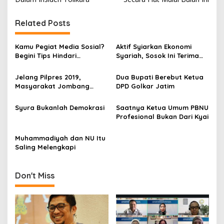
s
t
Related Posts
n
Kamu Pegiat Media Sosial?
Aktif Syiarkan Ekonomi
a
Begini Tips Hindari
Syariah, Sosok Ini Terima
v
Penyalahgunaan Data
Anugerah Dari Bank
Pribadimu
Indonesia
Jelang Pilpres 2019,
Dua Bupati Berebut Ketua
i
Masyarakat Jombang
DPD Golkar Jatim
g
Deklarasikan Dukungan Ke
Yusril Ihza Mahendra
a
Syura Bukanlah Demokrasi
Saatnya Ketua Umum PBNU
Profesional Bukan Dari Kyai
t
i
Muhammadiyah dan NU Itu
Saling Melengkapi
o
n
Don't Miss