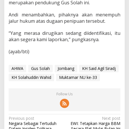
merupakan pendukung Gus Solah ini.
Andi menambahkan, pihaknya akan menempuh
jalur hukum atas dugaan penipuan tersebut.
“Yang merasa dirugikan sedang diidentifikasi, itu
akan segera kami laporkan,” pungkasnya.
(ayab/bti)
AHWA
Gus Solah
Jombang
KH Said Agil Siradj
KH Solahuddin Wahid
Muktamar NU ke-33
Follow Us
P
Previous post
Next post
Negara Sebagai Tertuduh
EWI: Tetapkan Harga BBM
o
Dalam Insiden Tolikara
Secara Flat Mulai Bulan Ini