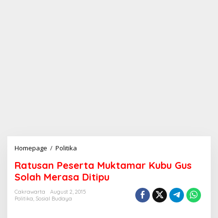
Homepage
/
Politika
R
a
Ratusan Peserta Muktamar Kubu Gus
t
u
Solah Merasa Ditipu
s
a
Cakrawarta
August 2, 2015
Politika
,
Sosial Budaya
n
P