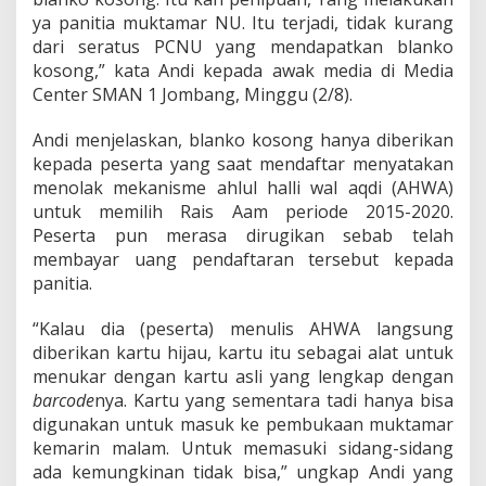
h
ya panitia muktamar NU. Itu terjadi, tidak kurang
M
e
dari seratus PCNU yang mendapatkan blanko
r
kosong,” kata Andi kepada awak media di Media
a
Center SMAN 1 Jombang, Minggu (2/8).
s
a
Andi menjelaskan, blanko kosong hanya diberikan
D
i
kepada peserta yang saat mendaftar menyatakan
t
menolak mekanisme ahlul halli wal aqdi (AHWA)
i
untuk memilih Rais Aam periode 2015-2020.
p
Peserta pun merasa dirugikan sebab telah
u
membayar uang pendaftaran tersebut kepada
panitia.
“Kalau dia (peserta) menulis AHWA langsung
diberikan kartu hijau, kartu itu sebagai alat untuk
menukar dengan kartu asli yang lengkap dengan
barcode
nya. Kartu yang sementara tadi hanya bisa
digunakan untuk masuk ke pembukaan muktamar
kemarin malam. Untuk memasuki sidang-sidang
ada kemungkinan tidak bisa,” ungkap Andi yang