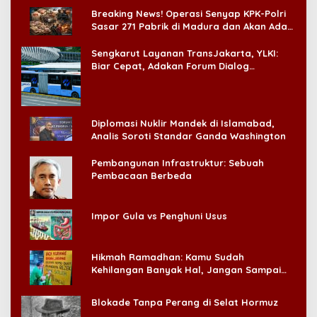
di CitraLand
Breaking News! Operasi Senyap KPK-Polri
Sasar 271 Pabrik di Madura dan Akan Ada
‘Badai Pemeriksaan’
Sengkarut Layanan TransJakarta, YLKI:
Biar Cepat, Adakan Forum Dialog
Konsumen!
Diplomasi Nuklir Mandek di Islamabad,
Analis Soroti Standar Ganda Washington
Pembangunan Infrastruktur: Sebuah
Pembacaan Berbeda
Impor Gula vs Penghuni Usus
Hikmah Ramadhan: Kamu Sudah
Kehilangan Banyak Hal, Jangan Sampai
Kehilangan Diri Sendiri!
Blokade Tanpa Perang di Selat Hormuz