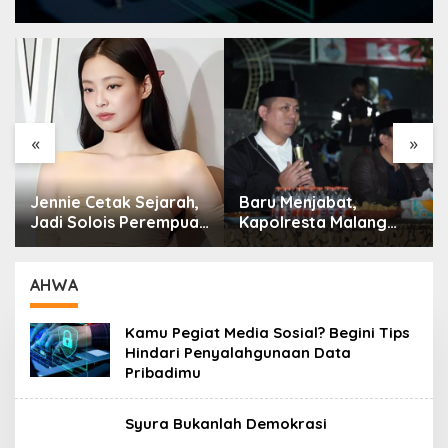
«
»
Jennie Cetak Sejarah,
Baru Menjabat,
Jadi Solois Perempuan
Kapolresta Malang
K-Pop Pertama yang
Kota Serap Aspirasi
Pimpin Panggung
Warga Lewat Dialog
Lollapalooza
Kamtibmas
AHWA
Kamu Pegiat Media Sosial? Begini Tips
Hindari Penyalahgunaan Data
Pribadimu
Syura Bukanlah Demokrasi