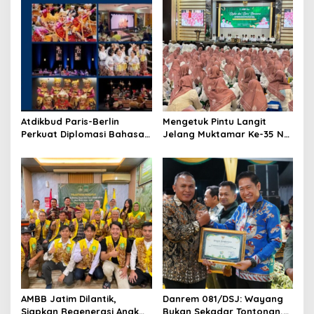
Atdikbud Paris-Berlin
Mengetuk Pintu Langit
Perkuat Diplomasi Bahasa
Jelang Muktamar Ke-35 NU,
Indonesia di Eropa
800 Nahdliyin Bermunajat
di Surabaya
AMBB Jatim Dilantik,
Danrem 081/DSJ: Wayang
Siapkan Regenerasi Anak
Bukan Sekadar Tontonan,