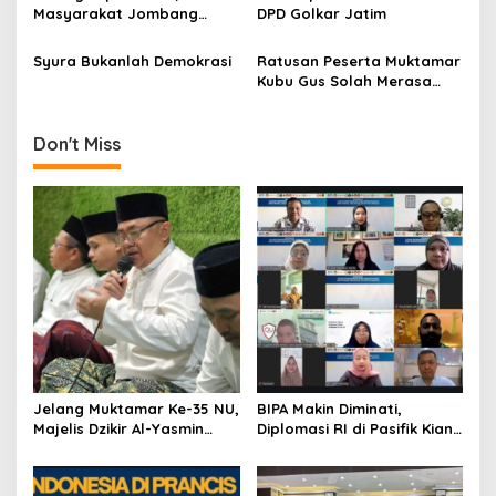
g
Masyarakat Jombang
DPD Golkar Jatim
Deklarasikan Dukungan Ke
a
Yusril Ihza Mahendra
Syura Bukanlah Demokrasi
Ratusan Peserta Muktamar
t
Kubu Gus Solah Merasa
i
Ditipu
o
Don't Miss
n
Jelang Muktamar Ke-35 NU,
BIPA Makin Diminati,
Majelis Dzikir Al-Yasmin
Diplomasi RI di Pasifik Kian
Gelar Doa Bersama untuk
Menguat
Persatuan Bangsa