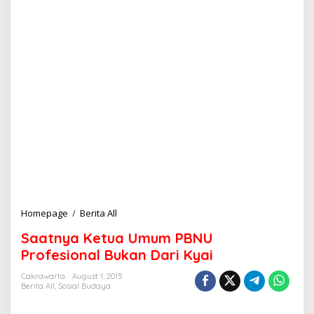
Homepage
/
Berita All
S
a
Saatnya Ketua Umum PBNU
a
t
Profesional Bukan Dari Kyai
n
y
Cakrawarta
August 1, 2015
Berita All
,
Sosial Budaya
a
K