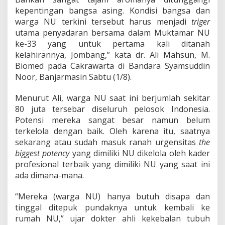
k
kepentingan bangsa asing. Kondisi bangsa dan
a
n
warga NU terkini tersebut harus menjadi
triger
D
utama penyadaran bersama dalam Muktamar NU
a
ke-33 yang untuk pertama kali ditanah
r
kelahirannya, Jombang,” kata dr. Ali Mahsun, M.
i
K
Biomed pada Cakrawarta di Bandara Syamsuddin
y
Noor, Banjarmasin Sabtu (1/8).
a
i
Menurut Ali, warga NU saat ini berjumlah sekitar
80 juta tersebar diseluruh pelosok Indonesia.
Potensi mereka sangat besar namun belum
terkelola dengan baik. Oleh karena itu, saatnya
sekarang atau sudah masuk ranah urgensitas
the
biggest potency
yang dimiliki NU dikelola oleh kader
profesional terbaik yang dimiliki NU yang saat ini
ada dimana-mana.
“Mereka (warga NU) hanya butuh disapa dan
tinggal ditepuk pundaknya untuk kembali ke
rumah NU,” ujar dokter ahli kekebalan tubuh