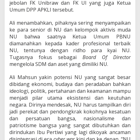
jebolan FK Unibraw dan FK UI yang juga Ketua
Umum DPP APKLI tersebut.
Ali menambahkan, pihaknya sering menyampaikan
ke para senior di NU dan kelompok aktivis muda
NU bahwa saatnya Ketua Umum PBNU
diamanahkan kepada kader profesional terbaik
NU, tentunya dengan ridho para kyai NU.
Tugasnya fokus sebagai
Board Of Director
mengelola SDM dan aset yang dimiliki NU.
Ali Mahsun yakin potensi NU yang sangat besar
dibidang ekonomi, budaya dan peradaban bahkan
ideologi, politik, pertahanan dan keamanan mampu
menjadi pilar utama eksistensi dan keutuhan
negara. Dirinya mendesak, NU harus tampilkan diri
jadi perekat dan pendongkrak kokohnya kesatuan
dan persatuan bangsa, nasionalisme dan
patriotisme bangsa yang sangat dibutuhkan dan
dirindukan Ibu Pertiwi yang lagi dikoyak ancaman
disintegrasi di era
cyber war
kini dan ke depan. “NU