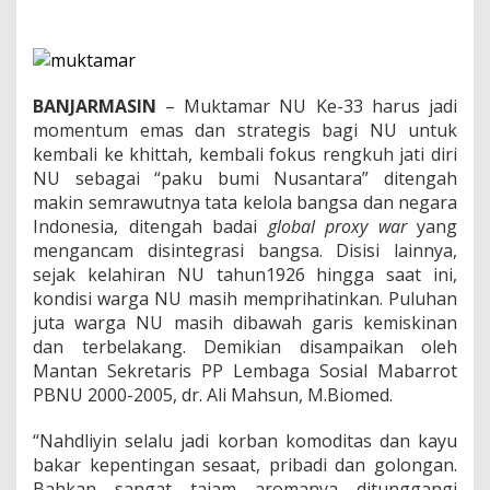
e
t
u
a
U
m
BANJARMASIN
– Muktamar NU Ke-33 harus jadi
u
momentum emas dan strategis bagi NU untuk
m
kembali ke khittah, kembali fokus rengkuh jati diri
P
NU sebagai “paku bumi Nusantara” ditengah
B
N
makin semrawutnya tata kelola bangsa dan negara
U
Indonesia, ditengah badai
global proxy war
yang
P
mengancam disintegrasi bangsa. Disisi lainnya,
r
sejak kelahiran NU tahun1926 hingga saat ini,
o
f
kondisi warga NU masih memprihatinkan. Puluhan
e
juta warga NU masih dibawah garis kemiskinan
s
dan terbelakang. Demikian disampaikan oleh
i
Mantan Sekretaris PP Lembaga Sosial Mabarrot
o
PBNU 2000-2005, dr. Ali Mahsun, M.Biomed.
n
a
l
“Nahdliyin selalu jadi korban komoditas dan kayu
B
bakar kepentingan sesaat, pribadi dan golongan.
u
Bahkan sangat tajam aromanya ditunggangi