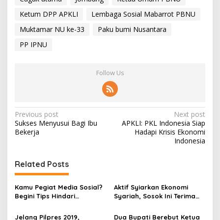
Ketum DPP APKLI
Lembaga Sosial Mabarrot PBNU
Muktamar NU ke-33
Paku bumi Nusantara
PP IPNU
Follow Us
P
Previous post
Next post
Sukses Menyusui Bagi Ibu
APKLI: PKL Indonesia Siap
o
Bekerja
Hadapi Krisis Ekonomi
s
Indonesia
t
Related Posts
n
a
Kamu Pegiat Media Sosial?
Aktif Syiarkan Ekonomi
v
Begini Tips Hindari
Syariah, Sosok Ini Terima
Penyalahgunaan Data
Anugerah Dari Bank
i
Pribadimu
Indonesia
Jelang Pilpres 2019,
Dua Bupati Berebut Ketua