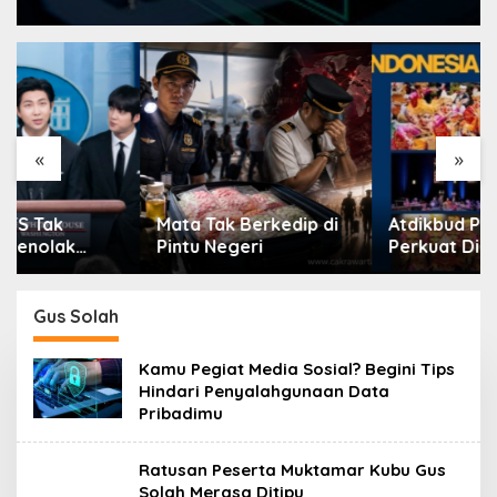
«
»
Mata Tak Berkedip di
Atdikbud Paris-Berlin
Pintu Negeri
Perkuat Diplomasi
Bahasa Indonesia di
Eropa
Gus Solah
Kamu Pegiat Media Sosial? Begini Tips
Hindari Penyalahgunaan Data
Pribadimu
Ratusan Peserta Muktamar Kubu Gus
Solah Merasa Ditipu