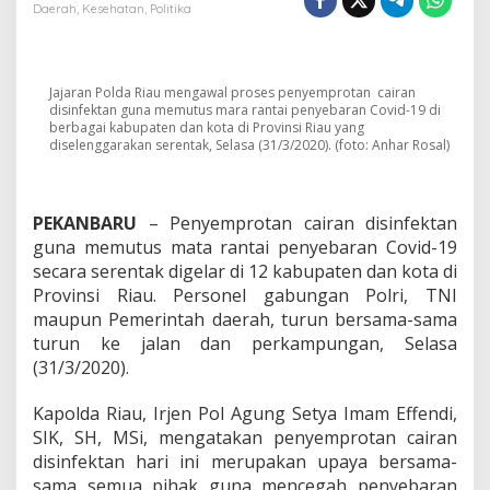
J
Daerah
,
Kesehatan
,
Politika
a
j
a
r
Jajaran Polda Riau mengawal proses penyemprotan cairan
a
disinfektan guna memutus mara rantai penyebaran Covid-19 di
n
berbagai kabupaten dan kota di Provinsi Riau yang
F
diselenggarakan serentak, Selasa (31/3/2020). (foto: Anhar Rosal)
o
r
k
o
PEKANBARU
– Penyemprotan cairan disinfektan
m
guna memutus mata rantai penyebaran Covid-19
p
secara serentak digelar di 12 kabupaten dan kota di
i
Provinsi Riau. Personel gabungan Polri, TNI
d
a
maupun Pemerintah daerah, turun bersama-sama
R
turun ke jalan dan perkampungan, Selasa
i
(31/3/2020).
a
u
Kapolda Riau, Irjen Pol Agung Setya Imam Effendi,
L
a
SIK, SH, MSi, mengatakan penyemprotan cairan
k
disinfektan hari ini merupakan upaya bersama-
u
sama semua pihak guna mencegah penyebaran