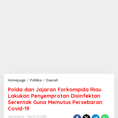
Homepage
/
Politika
/
Daerah
P
o
Polda dan Jajaran Forkompida Riau
l
d
Lakukan Penyemprotan Disinfektan
a
Serentak Guna Memutus Persebaran
d
Covid-19
a
n
Cakrawarta
March 31, 2020