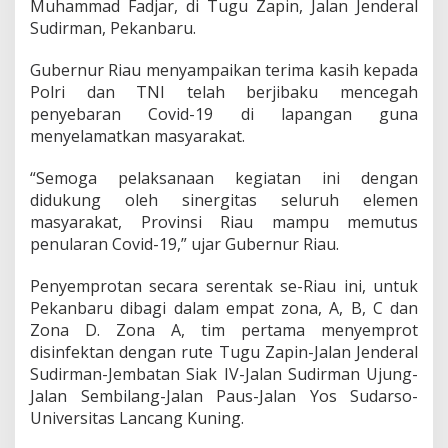
Muhammad Fadjar, di Tugu Zapin, Jalan Jenderal
n
S
Sudirman, Pekanbaru.
e
r
Gubernur Riau menyampaikan terima kasih kepada
e
Polri dan TNI telah berjibaku mencegah
n
penyebaran Covid-19 di lapangan guna
t
a
menyelamatkan masyarakat.
k
G
“Semoga pelaksanaan kegiatan ini dengan
u
didukung oleh sinergitas seluruh elemen
n
masyarakat, Provinsi Riau mampu memutus
a
M
penularan Covid-19,” ujar Gubernur Riau.
e
m
Penyemprotan secara serentak se-Riau ini, untuk
u
Pekanbaru dibagi dalam empat zona, A, B, C dan
t
Zona D. Zona A, tim pertama menyemprot
u
s
disinfektan dengan rute Tugu Zapin-Jalan Jenderal
P
Sudirman-Jembatan Siak IV-Jalan Sudirman Ujung-
e
Jalan Sembilang-Jalan Paus-Jalan Yos Sudarso-
r
Universitas Lancang Kuning.
s
e