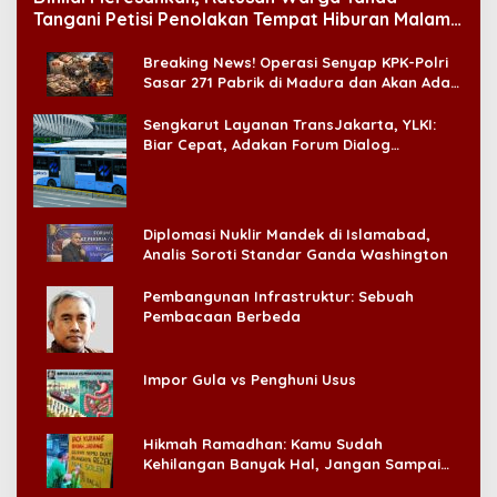
Tangani Petisi Penolakan Tempat Hiburan Malam
di CitraLand
Breaking News! Operasi Senyap KPK-Polri
Sasar 271 Pabrik di Madura dan Akan Ada
‘Badai Pemeriksaan’
Sengkarut Layanan TransJakarta, YLKI:
Biar Cepat, Adakan Forum Dialog
Konsumen!
Diplomasi Nuklir Mandek di Islamabad,
Analis Soroti Standar Ganda Washington
Pembangunan Infrastruktur: Sebuah
Pembacaan Berbeda
Impor Gula vs Penghuni Usus
Hikmah Ramadhan: Kamu Sudah
Kehilangan Banyak Hal, Jangan Sampai
Kehilangan Diri Sendiri!