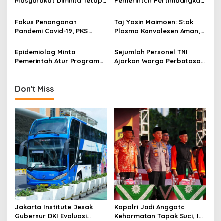
Masyarakat Diminta Tetap
Pemerintah Pertimbangkan
a
Taati Prokes
Ulang Rencana Vaccinated
t
Travel Lane Bagi WNA
Fokus Penanganan
Taj Yasin Maimoen: Stok
i
Pandemi Covid-19, PKS
Plasma Konvalesen Aman,
Cabut Anjuran Poligami
Tapi PMI Jateng Harus
o
Bagi Kadernya
Tetap Siaga!
Epidemiolog Minta
Sejumlah Personel TNI
n
Pemerintah Atur Program
Ajarkan Warga Perbatasan
Vaksinasi Agar Tidak
RI-Papua Membuat
Terjadi Kerumunan
Wedang Jahe
Don't Miss
Jakarta Institute Desak
Kapolri Jadi Anggota
Gubernur DKI Evaluasi
Kehormatan Tapak Suci, Ini