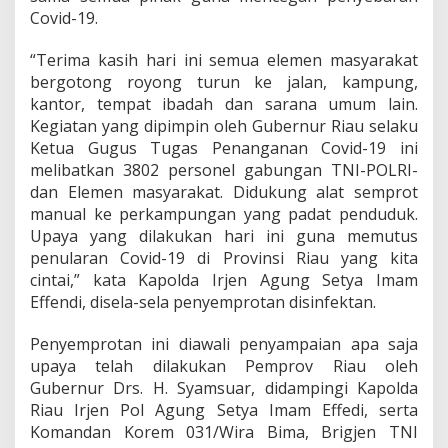
k
Covid-19.
a
n
P
“Terima kasih hari ini semua elemen masyarakat
e
bergotong royong turun ke jalan, kampung,
n
kantor, tempat ibadah dan sarana umum lain.
y
Kegiatan yang dipimpin oleh Gubernur Riau selaku
e
Ketua Gugus Tugas Penanganan Covid-19 ini
m
p
melibatkan 3802 personel gabungan TNI-POLRI-
r
dan Elemen masyarakat. Didukung alat semprot
o
manual ke perkampungan yang padat penduduk.
t
Upaya yang dilakukan hari ini guna memutus
a
n
penularan Covid-19 di Provinsi Riau yang kita
D
cintai,” kata Kapolda Irjen Agung Setya Imam
i
Effendi, disela-sela penyemprotan disinfektan.
s
i
Penyemprotan ini diawali penyampaian apa saja
n
f
upaya telah dilakukan Pemprov Riau oleh
e
Gubernur Drs. H. Syamsuar, didampingi Kapolda
k
Riau Irjen Pol Agung Setya Imam Effedi, serta
t
Komandan Korem 031/Wira Bima, Brigjen TNI
a