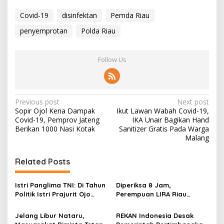
Covid-19
disinfektan
Pemda Riau
penyemprotan
Polda Riau
Follow Us
P
Previous post
Next post
Sopir Ojol Kena Dampak
Ikut Lawan Wabah Covid-19,
o
Covid-19, Pemprov Jateng
IKA Unair Bagikan Hand
s
Berikan 1000 Nasi Kotak
Sanitizer Gratis Pada Warga
Malang
t
n
Related Posts
a
v
Istri Panglima TNI: Di Tahun
Diperiksa 8 Jam,
Politik Istri Prajurit Ojo
Perempuan LIRA Riau
i
Neko Neko!
Dampingi Keluarga Korban
g
Kekerasan Oknum Perawat
Jelang Libur Nataru,
REKAN Indonesia Desak