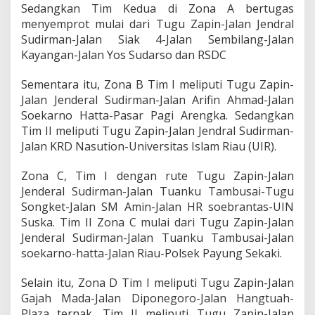
b
Sedangkan Tim Kedua di Zona A bertugas
a
menyemprot mulai dari Tugu Zapin-Jalan Jendral
r
Sudirman-Jalan Siak 4-Jalan Sembilang-Jalan
a
Kayangan-Jalan Yos Sudarso dan RSDC
n
C
o
Sementara itu, Zona B Tim I meliputi Tugu Zapin-
v
Jalan Jenderal Sudirman-Jalan Arifin Ahmad-Jalan
i
Soekarno Hatta-Pasar Pagi Arengka. Sedangkan
d
Tim II meliputi Tugu Zapin-Jalan Jendral Sudirman-
-
1
Jalan KRD Nasution-Universitas Islam Riau (UIR).
9
Zona C, Tim I dengan rute Tugu Zapin-Jalan
Jenderal Sudirman-Jalan Tuanku Tambusai-Tugu
Songket-Jalan SM Amin-Jalan HR soebrantas-UIN
Suska. Tim II Zona C mulai dari Tugu Zapin-Jalan
Jenderal Sudirman-Jalan Tuanku Tambusai-Jalan
soekarno-hatta-Jalan Riau-Polsek Payung Sekaki.
Selain itu, Zona D Tim I meliputi Tugu Zapin-Jalan
Gajah Mada-Jalan Diponegoro-Jalan Hangtuah-
Plaza ternak. Tim II meliputi Tugu Zapin-Jalan