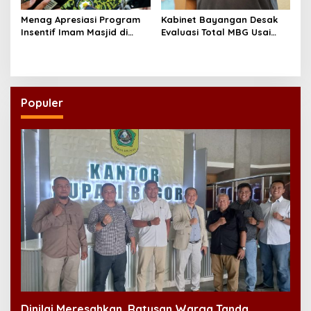
Menag Apresiasi Program
Kabinet Bayangan Desak
Insentif Imam Masjid di
Evaluasi Total MBG Usai
Jatim, DMI Dorong Jadi
Rentetan Keracunan
Model Nasional
Massal
Populer
Dinilai Meresahkan, Ratusan Warga Tanda