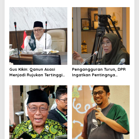
Transjakarta soal
Pesannya untuk Kader
Penumpang Diturunkan
Gus Kikin: Qanun Asasi
Pengangguran Turun, DPR
Menjadi Rujukan Tertinggi
Ingatkan Pentingnya
NU, Melampaui AD/ART
Menciptakan Pekerjaan
yang Layak