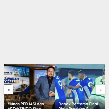
«
»
Munas PERJASI dan
Babak Pertama Final
APTAKSINDO Siap
Piala Presiden Full