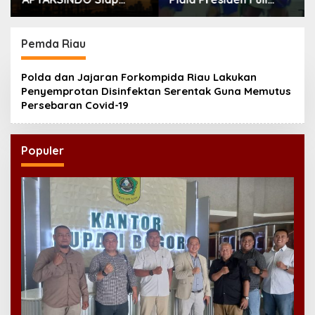
Digelar, Bahas
Tegang, Skor Masih
Regenerasi hingga
Imbang
Revisi AD/ART
Pemda Riau
Polda dan Jajaran Forkompida Riau Lakukan
Penyemprotan Disinfektan Serentak Guna Memutus
Persebaran Covid-19
Populer