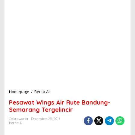
Homepage
/
Berita All
P
e
Pesawat Wings Air Rute Bandung-
s
a
Semarang Tergelincir
w
a
Cakrawarta
December 25, 2016
Berita All
t
W