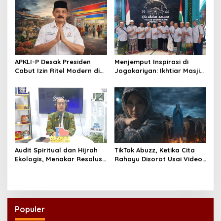
Jalur Prestasi
Kreatif Global
APKLI-P Desak Presiden
Menjemput Inspirasi di
Cabut Izin Ritel Modern di
Jogokariyan: Ikhtiar Masjid
Desa, Soroti Nasib Warung
Hikmatul Hakim
Rakyat
Mewujudkan Manajemen
Berbasis Umat
Audit Spiritual dan Hijrah
TikTok Abuzz, Ketika Cita
Ekologis, Menakar Resolusi
Rahayu Disorot Usai Video
Indonesia 2026
Klip “Niscaya Nirkala”
Dinilai Mencekam
Populer