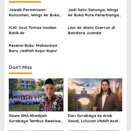
n
a
Jawab Permintaan
Jadi Satu-Satunya, Wings
v
Konsumen, Wings Air Buka
Air Buka Rute Penerbangan
Rute Balikpapan-Manado
Banjarmasin-Muara Teweh
i
Per 7 Desember
YLKI: Usut Tuntas Insiden
Lion Air Alami Overrun di
g
Batik Air
Bandara Juanda
a
Resensi Buku: Mahasiswa
t
Baru Jadilah Kupu-Kupu!
i
o
Don't Miss
n
Siswa SMA Khadijah
Dari Surabaya ke Arab
Surabaya Tembus Beasiswa
Saudi, Lulusan UNAIR Asal
Rusia, 66% Lolos PTN lewat
Pakistan Ini Tembus Industri