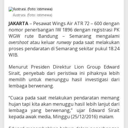
i
n
g
ilustrasi. (foto: istimewa)
s
A
JAKARTA
– Pesawat Wings Air ATR 72 – 600 dengan
i
nomor penerbangan IW 1896 dengan registrasi PK
r
WGW rute Bandung – Semarang mengalami
R
u
overshoot
atau keluar
runway
pada saat melakukan
t
proses pendaratan di Semarang sekitar pukul 18.24
e
WIB.
B
a
Menurut Presiden Direktur Lion Group Edward
n
d
Sirait, penyebab dari peristiwa ini pihaknya lebih
u
memilih untuk menunggu hasil investigasi dari
n
lembaga berwenang.
g
-
“Cuaca pada saat melakukan pendaratan memang
S
e
hujan tapi kita akan menuggu hasil lebih lanjut dari
m
lembaga yang berwenang,” ujar Edward Sirait
a
kepada awak media, Minggu (25/12/2016) malam.
r
a