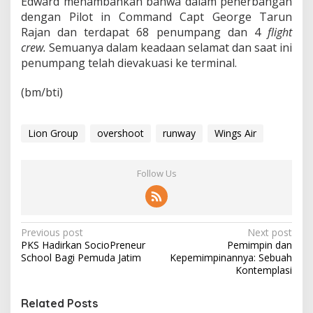
Edward menambahkan bahwa dalam penerbangan
n
g
dengan Pilot in Command Capt George Tarun
T
Rajan dan terdapat 68 penumpang dan 4
flight
e
crew.
Semuanya dalam keadaan selamat dan saat ini
r
penumpang telah dievakuasi ke terminal.
g
e
l
(bm/bti)
i
n
c
Lion Group
overshoot
runway
Wings Air
i
r
Follow Us
P
Previous post
Next post
PKS Hadirkan SocioPreneur
Pemimpin dan
o
School Bagi Pemuda Jatim
Kepemimpinannya: Sebuah
s
Kontemplasi
t
Related Posts