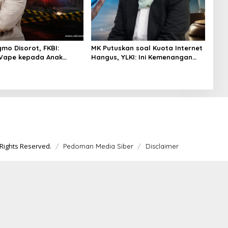
gmo Disorot, FKBI:
MK Putuskan soal Kuota Internet
 Vape kepada Anak
Hangus, YLKI: Ini Kemenangan
si Masuk Ranah Pidana
Konsumen
Rights Reserved.
Pedoman Media Siber
Disclaimer