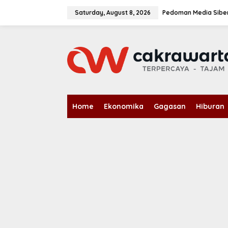
S
k
Saturday, August 8, 2026
Pedoman Media Sibe
i
p
t
o
c
o
n
t
e
n
Home
Ekonomika
Gagasan
Hiburan
t