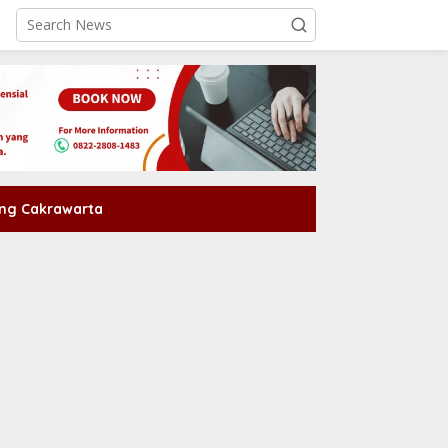
ng Cakrawarta