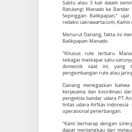
Sabtu atau 3 kali dalam semi
B
u
Ratulangi Manado ke Bandar 
k
Sepinggan Balikpapan,” ujar
a
redaksi cakrawarta.com, Kamis 
R
u
Menurut Danang, fakta ini mem
t
e
Balikpapan-Manado.
B
a
“Khusus rute terbaru Mana
l
sebagai maskapai satu-satun
i
domestik saat ini, yang
k
p
pengembangan rute atau jaring
a
p
Danang menegaskan bahwa p
a
kerjasama dan koordinasi dari
n
pengelola bandar udara PT An
-
M
lintas udara AirNav Indonesia 
a
operasional penerbangan.
n
a
“Kami berharap dengan sinergi
d
dapat menjangkau dan melaya
o