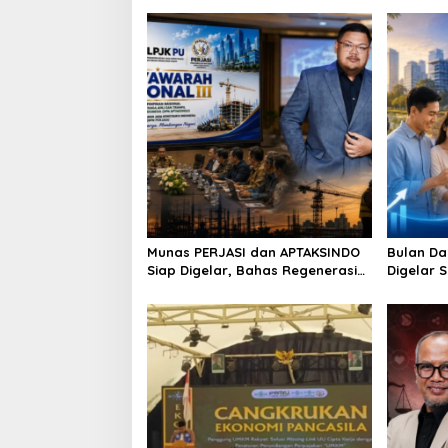
n
Munas PERJASI dan APTAKSINDO
Bulan Da
Siap Digelar, Bahas Regenerasi
Digelar 
hingga Revisi AD/ART
Perkuat 
Berkelan