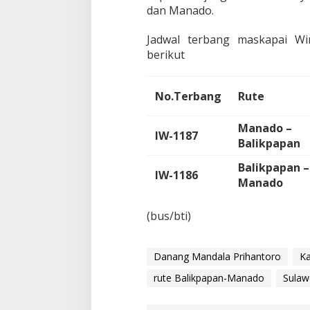
P
dan Manado.
e
r
Jadwal terbang maskapai Wi
7
berikut
D
e
s
e
No.Terbang
Rute
m
b
Manado –
e
IW-1187
Balikpapan
r
Balikpapan –
IW-1186
Manado
(bus/bti)
Danang Mandala Prihantoro
Ka
rute Balikpapan-Manado
Sulaw