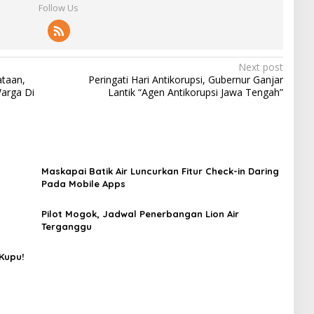
Follow Us
Next post
ataan,
Peringati Hari Antikorupsi, Gubernur Ganjar
arga Di
Lantik “Agen Antikorupsi Jawa Tengah”
Maskapai Batik Air Luncurkan Fitur Check-in Daring
Pada Mobile Apps
Pilot Mogok, Jadwal Penerbangan Lion Air
Terganggu
Kupu!