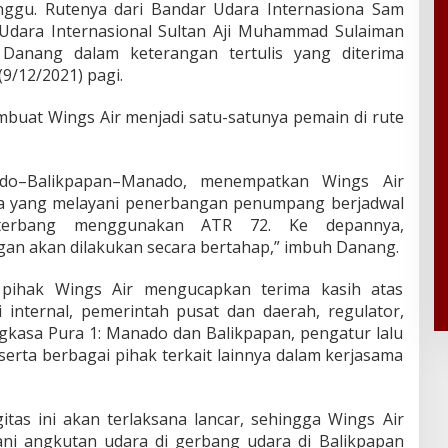
nggu. Rutenya dari Bandar Udara Internasiona Sam
Udara Internasional Sultan Aji Muhammad Sulaiman
 Danang dalam keterangan tertulis yang diterima
(9/12/2021) pagi.
buat Wings Air menjadi satu-satunya pemain di rute
do–Balikpapan–Manado, menempatkan Wings Air
ya yang melayani penerbangan penumpang berjadwal
 terbang menggunakan ATR 72. Ke depannya,
an akan dilakukan secara bertahap,” imbuh Danang.
ihak Wings Air mengucapkan terima kasih atas
 internal, pemerintah pusat dan daerah, regulator,
gkasa Pura 1: Manado dan Balikpapan, pengatur lalu
serta berbagai pihak terkait lainnya dalam kerjasama
tas ini akan terlaksana lancar, sehingga Wings Air
ni angkutan udara di gerbang udara di Balikpapan