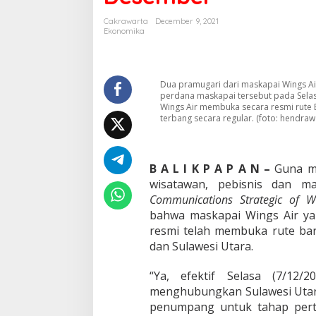
r
m
Cakrawarta
December 9, 2021
i
Ekonomika
n
t
a
a
Dua pramugari dari maskapai Wings A
n
perdana maskapai tersebut pada Selasa
K
Wings Air membuka secara resmi rute 
terbang secara regular. (foto: hendraw
o
n
s
u
B A L I K P A P A N –
Guna m
m
e
wisatawan, pebisnis dan ma
n
Communications Strategic of W
,
bahwa maskapai Wings Air ya
W
resmi telah membuka rute ba
i
dan Sulawesi Utara.
n
g
s
“Ya,
efektif Selasa (7/12
A
menghubungkan Sulawesi Utar
i
penumpang untuk tahap pertam
r