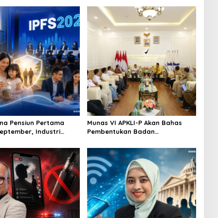
na Pensiun Pertama
Munas VI APKLI-P Akan Bahas
September, Industri
Pembentukan Badan
Ekosistem Pensiun
Perekonomian UMKM RI, Dinilai
jutan
Penting Hadapi Bonus Demografi