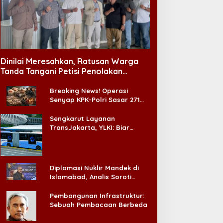
Dinilai Meresahkan, Ratusan Warga
Tanda Tangani Petisi Penolakan
Tempat Hiburan Malam di CitraLand
Breaking News! Operasi
Senyap KPK-Polri Sasar 271
Pabrik di Madura dan Akan
Ada ‘Badai Pemeriksaan’
Sengkarut Layanan
TransJakarta, YLKI: Biar
Cepat, Adakan Forum Dialog
Konsumen!
Diplomasi Nuklir Mandek di
Islamabad, Analis Soroti
Standar Ganda Washington
Pembangunan Infrastruktur:
Sebuah Pembacaan Berbeda