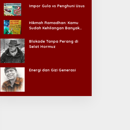
Impor Gula vs Penghuni Usus
Hikmah Ramadhan: Kamu
Sudah Kehilangan Banyak
Hal, Jangan Sampai
Kehilangan Diri Sendiri!
Blokade Tanpa Perang di
Selat Hormuz
Energi dan Gizi Generasi