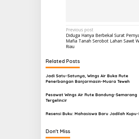
P
Previous post
Diduga Hanya Berbekal Surat Perny
o
Mafia Tanah Serobot Lahan Sawit W
s
Riau
t
Related Posts
n
a
Jadi Satu-Satunya, Wings Air Buka Rute
v
Penerbangan Banjarmasin-Muara Teweh
i
Pesawat Wings Air Rute Bandung-Semarang
g
Tergelincir
a
Resensi Buku: Mahasiswa Baru Jadilah Kupu-
t
i
Don't Miss
o