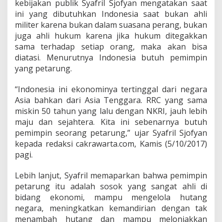
kebijakan publik Syafril Sjofyan mengatakan saat
r
u
ini yang dibutuhkan Indonesia saat bukan ahli
n
militer karena bukan dalam suasana perang, bukan
g
juga ahli hukum karena jika hukum ditegakkan
Y
sama terhadap setiap orang, maka akan bisa
a
diatasi. Menurutnya Indonesia butuh pemimpin
n
g
yang petarung.
E
k
“Indonesia ini ekonominya tertinggal dari negara
o
Asia bahkan dari Asia Tenggara. RRC yang sama
n
miskin 50 tahun yang lalu dengan NKRI, jauh lebih
o
m
maju dan sejahtera. Kita ini sebenarnya butuh
d
pemimpin seorang petarung,” ujar Syafril Sjofyan
a
kepada redaksi cakrawarta.com, Kamis (5/10/2017)
n
pagi.
A
n
t
Lebih lanjut, Syafril memaparkan bahwa pemimpin
i
petarung itu adalah sosok yang sangat ahli di
N
bidang ekonomi, mampu mengelola hutang
e
negara, meningkatkan kemandirian dengan tak
o
l
menambah hutang dan mampu melonjakkan