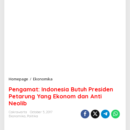
Homepage
/
Ekonomika
P
e
Pengamat: Indonesia Butuh Presiden
n
g
Petarung Yang Ekonom dan Anti
a
Neolib
m
a
Cakrawarta
October 5, 2017
t
Ekonomika
,
Politika
:
I