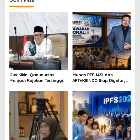
Don't Miss
Gus Kikin: Qanun Asasi
Munas PERJASI dan
Menjadi Rujukan Tertinggi
APTAKSINDO Siap Digelar,
NU, Melampaui AD/ART
Bahas Regenerasi hingga
Revisi AD/ART