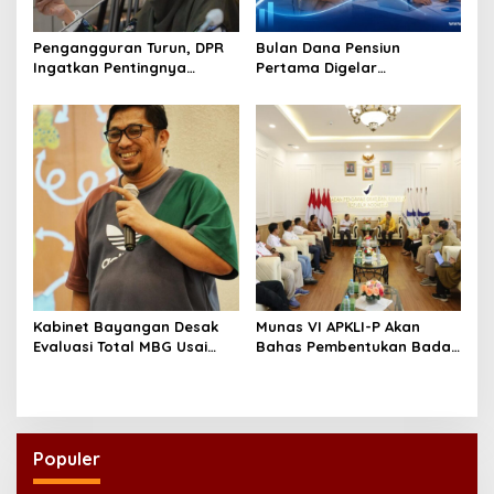
Pengangguran Turun, DPR
Bulan Dana Pensiun
Ingatkan Pentingnya
Pertama Digelar
Menciptakan Pekerjaan
September, Industri
yang Layak
Perkuat Ekosistem Pensiun
Berkelanjutan
Kabinet Bayangan Desak
Munas VI APKLI-P Akan
Evaluasi Total MBG Usai
Bahas Pembentukan Badan
Rentetan Keracunan
Perekonomian UMKM RI,
Massal
Dinilai Penting Hadapi
Bonus Demografi
Populer