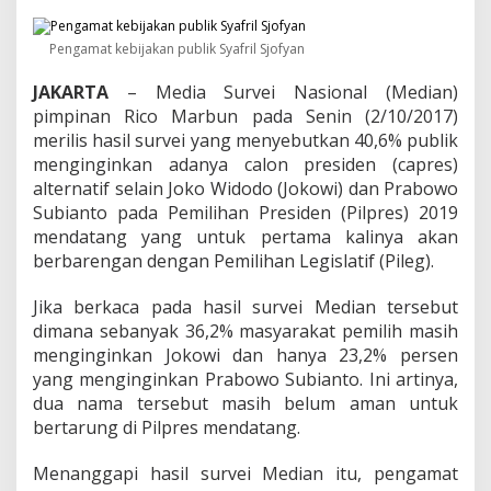
n
d
o
Pengamat kebijakan publik Syafril Sjofyan
n
e
JAKARTA
– Media Survei Nasional (Median)
s
pimpinan Rico Marbun pada Senin (2/10/2017)
i
merilis hasil survei yang menyebutkan 40,6% publik
a
menginginkan adanya calon presiden (capres)
B
u
alternatif selain Joko Widodo (Jokowi) dan Prabowo
t
Subianto pada Pemilihan Presiden (Pilpres) 2019
u
mendatang yang untuk pertama kalinya akan
h
berbarengan dengan Pemilihan Legislatif (Pileg).
P
r
e
Jika berkaca pada hasil survei Median tersebut
s
dimana sebanyak 36,2% masyarakat pemilih masih
i
menginginkan Jokowi dan hanya 23,2% persen
d
yang menginginkan Prabowo Subianto. Ini artinya,
e
n
dua nama tersebut masih belum aman untuk
P
bertarung di Pilpres mendatang.
e
t
Menanggapi hasil survei Median itu, pengamat
a