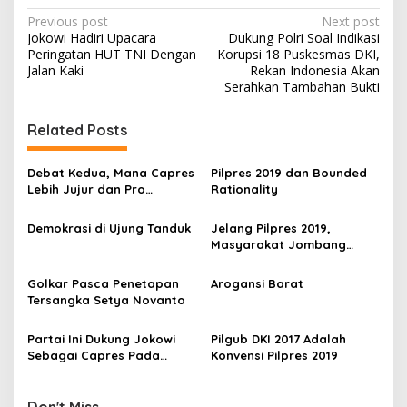
P
Previous post
Next post
Jokowi Hadiri Upacara
Dukung Polri Soal Indikasi
o
Peringatan HUT TNI Dengan
Korupsi 18 Puskesmas DKI,
s
Jalan Kaki
Rekan Indonesia Akan
Serahkan Tambahan Bukti
t
n
Related Posts
a
v
Debat Kedua, Mana Capres
Pilpres 2019 dan Bounded
Lebih Jujur dan Pro
Rationality
i
Rakyat?
g
Demokrasi di Ujung Tanduk
Jelang Pilpres 2019,
Masyarakat Jombang
a
Deklarasikan Dukungan Ke
t
Yusril Ihza Mahendra
Golkar Pasca Penetapan
Arogansi Barat
i
Tersangka Setya Novanto
o
Partai Ini Dukung Jokowi
Pilgub DKI 2017 Adalah
n
Sebagai Capres Pada
Konvensi Pilpres 2019
Pilpres 2019