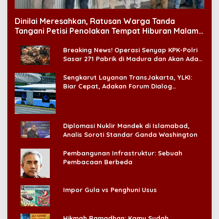
Dinilai Meresahkan, Ratusan Warga Tanda
Tangani Petisi Penolakan Tempat Hiburan Malam
di CitraLand
Breaking News! Operasi Senyap KPK-Polri
Sasar 271 Pabrik di Madura dan Akan Ada
‘Badai Pemeriksaan’
Sengkarut Layanan TransJakarta, YLKI:
Biar Cepat, Adakan Forum Dialog
Konsumen!
Diplomasi Nuklir Mandek di Islamabad,
Analis Soroti Standar Ganda Washington
Pembangunan Infrastruktur: Sebuah
Pembacaan Berbeda
Impor Gula vs Penghuni Usus
Hikmah Ramadhan: Kamu Sudah