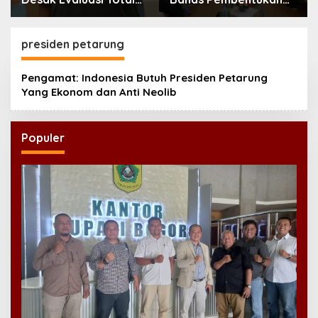
MBG Usai Rentetan
Badan Perekonomian
Keracunan Massal
UMKM RI, Dinilai
Penting Hadapi Bonus
presiden petarung
Demografi
Pengamat: Indonesia Butuh Presiden Petarung
Yang Ekonom dan Anti Neolib
Populer