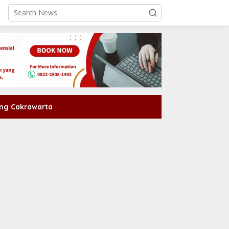
ng Cakrawarta