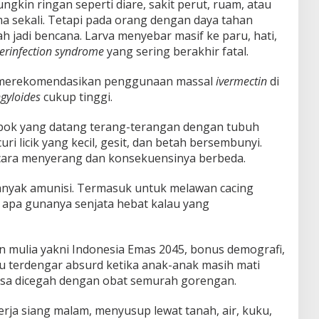
gkin ringan seperti diare, sakit perut, ruam, atau
ma sekali. Tetapi pada orang dengan daya tahan
h jadi bencana. Larva menyebar masif ke paru, hati,
erinfection syndrome
yang sering berakhir fatal.
 merekomendasikan penggunaan massal
ivermectin
di
gyloides
cukup tinggi.
pok yang datang terang-terangan dengan tubuh
ri licik yang kecil, gesit, dan betah bersembunyi.
ara menyerang dan konsekuensinya berbeda.
banyak amunisi. Termasuk untuk melawan cacing
i apa gunanya senjata hebat kalau yang
n mulia yakni Indonesia Emas 2045, bonus demografi,
tu terdengar absurd ketika anak-anak masih mati
bisa dicegah dengan obat semurah gorengan.
ekerja siang malam, menyusup lewat tanah, air, kuku,