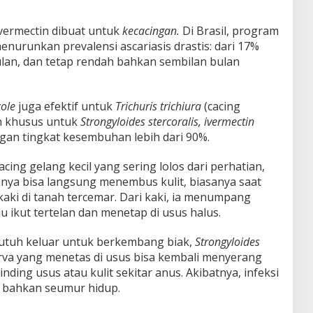
ivermectin dibuat untuk
kecacingan.
Di Brasil, program
nurunkan prevalensi ascariasis drastis: dari 17%
lan, dan tetap rendah bahkan sembilan bulan
ole
juga efektif untuk
Trichuris trichiura
(cacing
an khusus untuk
Strongyloides stercoralis, ivermectin
ngan tingkat kesembuhan lebih dari 90%.
cing gelang kecil yang sering lolos dari perhatian,
anya bisa langsung menembus kulit, biasanya saat
kaki di tanah tercemar. Dari kaki, ia menumpang
lu ikut tertelan dan menetap di usus halus.
utuh keluar untuk berkembang biak,
Strongyloides
arva yang menetas di usus bisa kembali menyerang
ing usus atau kulit sekitar anus. Akibatnya, infeksi
, bahkan seumur hidup.