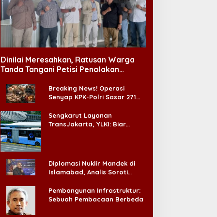
Dinilai Meresahkan, Ratusan Warga
Tanda Tangani Petisi Penolakan
Tempat Hiburan Malam di CitraLand
Breaking News! Operasi
Senyap KPK-Polri Sasar 271
Pabrik di Madura dan Akan
Ada ‘Badai Pemeriksaan’
Sengkarut Layanan
TransJakarta, YLKI: Biar
Cepat, Adakan Forum Dialog
Konsumen!
Diplomasi Nuklir Mandek di
Islamabad, Analis Soroti
Standar Ganda Washington
Pembangunan Infrastruktur:
Sebuah Pembacaan Berbeda