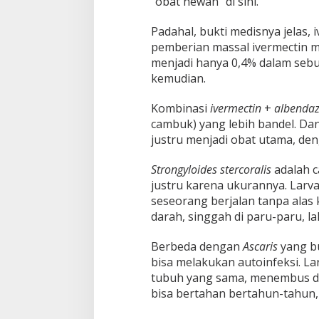
“obat hewan” di sini.
Padahal, bukti medisnya jelas, 
pemberian massal ivermectin me
menjadi hanya 0,4% dalam sebu
kemudian.
Kombinasi
ivermectin
+
albendaz
cambuk) yang lebih bandel. D
justru menjadi obat utama, de
Strongyloides stercoralis
adalah ca
justru karena ukurannya. Larv
seseorang berjalan tanpa alas 
darah, singgah di paru-paru, la
Berbeda dengan
Ascaris
yang b
bisa melakukan autoinfeksi. L
tubuh yang sama, menembus dind
bisa bertahan bertahun-tahun