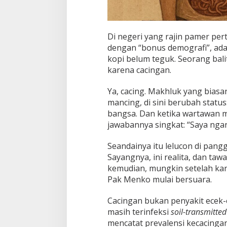
Di negeri yang rajin pamer p
dengan “bonus demografi”, ada
kopi belum teguk. Seorang bal
karena cacingan.
Ya, cacing. Makhluk yang bias
mancing, di sini berubah status
bangsa. Dan ketika wartawan 
jawabannya singkat: “Saya ngan
Seandainya itu lelucon di pan
Sayangnya, ini realita, dan taw
kemudian, mungkin setelah kan
Pak Menko mulai bersuara.
Cacingan bukan penyakit ecek-e
masih terinfeksi
soil-transmitte
mencatat prevalensi kecacinga