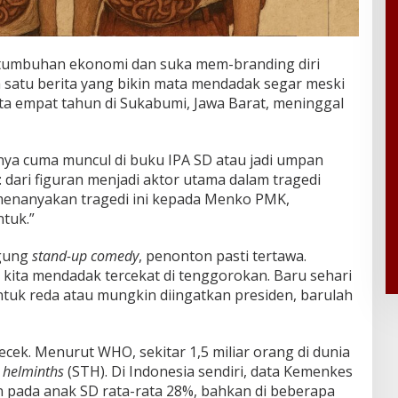
ertumbuhan ekonomi dan suka mem-branding diri
 satu berita yang bikin mata mendadak segar meski
ita empat tahun di Sukabumi, Jawa Barat, meninggal
anya cuma muncul di buku IPA SD atau jadi umpan
: dari figuran menjadi aktor utama dalam tragedi
menanyakan tragedi ini kepada Menko PMK,
tuk.”
ggung
stand-up comedy
, penonton pasti tertawa.
a kita mendadak tercekat di tenggorokan. Baru sehari
tuk reda atau mungkin diingatkan presiden, barulah
cek. Menurut WHO, sekitar 1,5 miliar orang di dunia
d helminths
(STH). Di Indonesia sendiri, data Kemenkes
n pada anak SD rata-rata 28%, bahkan di beberapa