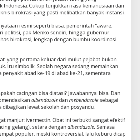
k Indonesia. Cukup tunjukkan rasa kemanusiaan dan
knis birokrasi yang pasti melibatkan banyak instansi.
rnyataan resmi seperti biasa, pemerintah “aware,
i politisi, pak Menko sendiri, hingga gubernur,
khas birokrasi, lengkap dengan bumbu koordinasi
at: yang pertama keluar dari mulut pejabat bukan
k. Itu simbolik. Seolah negara sedang memainkan
a penyakit abad ke-19 di abad ke-21, sementara
pakah cacingan bisa diatasi? Jawabannya: bisa. Dan
komendasikan
albendazole
dan
mebendazole
sebagai
sa dibagikan lewat sekolah dan posyandu.
 manjur: ivermectin. Obat ini terbukti sangat efektif
acing gelang), setara dengan
albendazole.
Semasa
empat populer, meski kontroversial, lalu keburu dicap