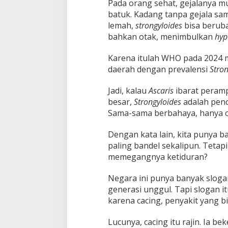
Pada orang sehat, gejalanya mun
batuk. Kadang tanpa gejala sa
lemah,
strongyloides
bisa beruba
bahkan otak, menimbulkan
hyp
Karena itulah WHO pada 2024
daerah dengan prevalensi
Stron
Jadi, kalau
Ascaris
ibarat peram
besar,
Strongyloides
adalah pencu
Sama-sama berbahaya, hanya c
Dengan kata lain, kita punya 
paling bandel sekalipun. Tetap
memegangnya ketiduran?
Negara ini punya banyak sloga
generasi unggul. Tapi slogan i
karena cacing, penyakit yang 
Lucunya, cacing itu rajin. Ia b