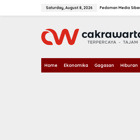
S
k
Saturday, August 8, 2026
Pedoman Media Sibe
i
p
t
o
c
o
n
t
e
n
Home
Ekonomika
Gagasan
Hiburan
t