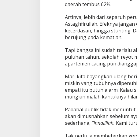
daerah tembus 62%.
Artinya, lebih dari separuh peru
Astaghfirullah. Efeknya jangan
kecerdasan, hingga stunting. D
berujung pada kematian.
Tapi bangsa ini sudah terlalu a
puluhan tahun, sekolah reyot 
apartemen cacing pun dianggap 
Mari kita bayangkan ulang beri
miskin yang tubuhnya dipenuhi 
empati itu butuh alarm. Kalau s
mungkin malah kantuknya hila
Padahal publik tidak menuntut s
akan dimusnahkan sebelum aya
sederhana,
“Innalillah.
Kami turu
Tak perlu ia membeberkan
gra