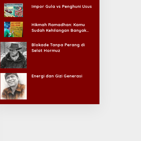
Impor Gula vs Penghuni Usus
Hikmah Ramadhan: Kamu
Sudah Kehilangan Banyak
Hal, Jangan Sampai
Kehilangan Diri Sendiri!
Blokade Tanpa Perang di
Selat Hormuz
Energi dan Gizi Generasi