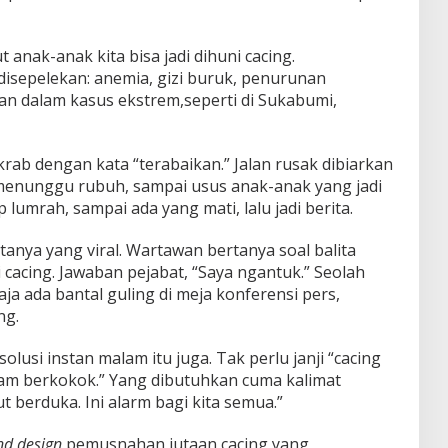
t anak-anak kita bisa jadi dihuni cacing.
 disepelekan: anemia, gizi buruk, penurunan
an dalam kasus ekstrem,seperti di Sukabumi,
krab dengan kata “terabaikan.” Jalan rusak dibiarkan
menunggu rubuh, sampai usus anak-anak yang jadi
lumrah, sampai ada yang mati, lalu jadi berita.
tanya yang viral. Wartawan bertanya soal balita
cacing. Jawaban pejabat, “Saya ngantuk.” Seolah
aja ada bantal guling di meja konferensi pers,
ng.
olusi instan malam itu juga. Tak perlu janji “cacing
m berkokok.” Yang dibutuhkan cuma kalimat
t berduka. Ini alarm bagi kita semua.”
nd design
pemusnahan jutaan cacing yang