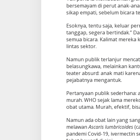
bersemayam di perut anak-ana
sikap empati, sebelum bicara te
Esoknya, tentu saja, keluar pe
tanggap, segera bertindak.” Dar
semua bicara. Kalimat mereka 
lintas sektor.
Namun publik terlanjur mencat
belasungkawa, melainkan kantu
teater absurd: anak mati karen
pejabatnya mengantuk.
Pertanyaan publik sederhana: a
murah. WHO sejak lama mere
obat utama. Murah, efektif, bi
Namun ada obat lain yang sangat
melawan
Ascaris lumbricoides
(c
pandemi Covid-19, ivermectin s