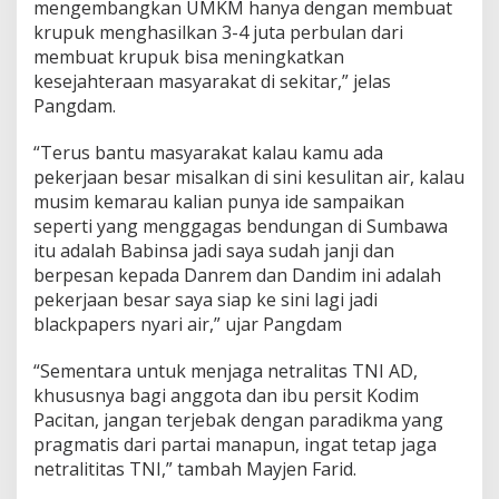
t
mengembangkan UMKM hanya dengan membuat
a
krupuk menghasilkan 3-4 juta perbulan dari
s
membuat krupuk bisa meningkatkan
T
kesejahteraan masyarakat di sekitar,” jelas
N
Pangdam.
I
“Terus bantu masyarakat kalau kamu ada
pekerjaan besar misalkan di sini kesulitan air, kalau
musim kemarau kalian punya ide sampaikan
seperti yang menggagas bendungan di Sumbawa
itu adalah Babinsa jadi saya sudah janji dan
berpesan kepada Danrem dan Dandim ini adalah
pekerjaan besar saya siap ke sini lagi jadi
blackpapers nyari air,” ujar Pangdam
“Sementara untuk menjaga netralitas TNI AD,
khususnya bagi anggota dan ibu persit Kodim
Pacitan, jangan terjebak dengan paradikma yang
pragmatis dari partai manapun, ingat tetap jaga
netralititas TNI,” tambah Mayjen Farid.