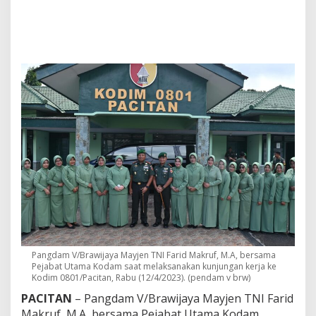
K
o
d
i
m
P
a
c
i
t
a
n
,
P
a
n
g
d
a
m
V
Pangdam V/Brawijaya Mayjen TNI Farid Makruf, M.A, bersama
Pejabat Utama Kodam saat melaksanakan kunjungan kerja ke
/
Kodim 0801/Pacitan, Rabu (12/4/2023). (pendam v brw)
B
r
PACITAN
– Pangdam V/Brawijaya Mayjen TNI Farid
a
Makruf, M.A, bersama Pejabat Utama Kodam