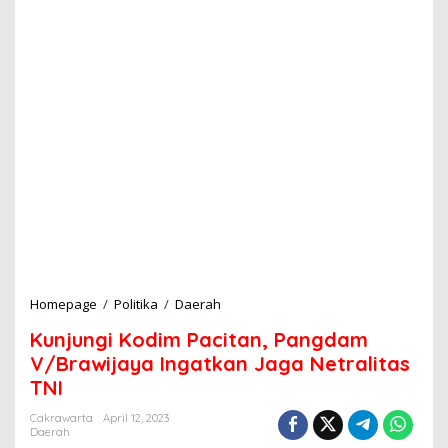
Homepage
/
Politika
/
Daerah
K
u
Kunjungi Kodim Pacitan, Pangdam
n
j
V/Brawijaya Ingatkan Jaga Netralitas
u
TNI
n
g
Cakrawarta
April 12, 2023
i
Daerah