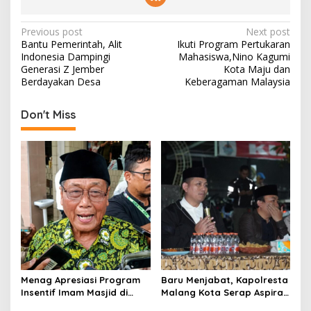
P
Previous post
Next post
Bantu Pemerintah, Alit
Ikuti Program Pertukaran
o
Indonesia Dampingi
Mahasiswa,Nino Kagumi
s
Generasi Z Jember
Kota Maju dan
Berdayakan Desa
Keberagaman Malaysia
t
n
Don't Miss
a
v
i
g
a
t
i
o
Menag Apresiasi Program
Baru Menjabat, Kapolresta
n
Insentif Imam Masjid di
Malang Kota Serap Aspirasi
Jatim, DMI Dorong Jadi
Warga Lewat Dialog