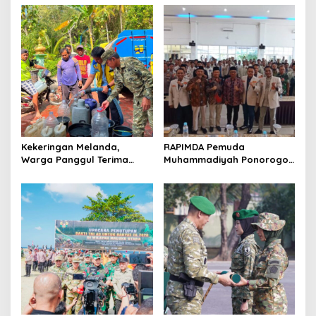
Model Nasional
Kamtibmas
Kekeringan Melanda,
RAPIMDA Pemuda
Warga Panggul Terima
Muhammadiyah Ponorogo
8.000 Liter Air
Teguhkan Politik
Kebangsaan Berbasis
Integritas