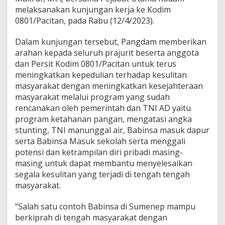
w
melaksanakan kunjungan kerja ke Kodim
i
j
0801/Pacitan, pada Rabu (12/4/2023).
a
y
Dalam kunjungan tersebut, Pangdam memberikan
a
arahan kepada seluruh prajurit beserta anggota
I
dan Persit Kodim 0801/Pacitan untuk terus
n
g
meningkatkan kepedulian terhadap kesulitan
a
masyarakat dengan meningkatkan kesejahteraan
t
masyarakat melalui program yang sudah
k
rencanakan oleh pemerintah dan TNI AD yaitu
a
program ketahanan pangan, mengatasi angka
n
J
stunting, TNI manunggal air, Babinsa masuk dapur
a
serta Babinsa Masuk sekolah serta menggali
g
potensi dan ketrampilan diri pribadi masing-
a
masing untuk dapat membantu menyelesaikan
N
e
segala kesulitan yang terjadi di tengah tengah
t
masyarakat.
r
a
“Salah satu contoh Babinsa di Sumenep mampu
l
berkiprah di tengah masyarakat dengan
i