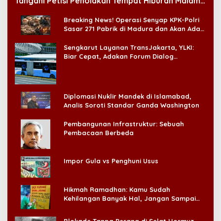
Tangani Petisi Penolakan Tempat Hiburan Malam
di CitraLand
Breaking News! Operasi Senyap KPK-Polri
Sasar 271 Pabrik di Madura dan Akan Ada
‘Badai Pemeriksaan’
Sengkarut Layanan TransJakarta, YLKI:
Biar Cepat, Adakan Forum Dialog
Konsumen!
Diplomasi Nuklir Mandek di Islamabad,
Analis Soroti Standar Ganda Washington
Pembangunan Infrastruktur: Sebuah
Pembacaan Berbeda
Impor Gula vs Penghuni Usus
Hikmah Ramadhan: Kamu Sudah
Kehilangan Banyak Hal, Jangan Sampai
Kehilangan Diri Sendiri!