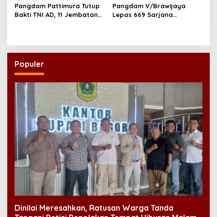
Pangdam Pattimura Tutup
Pangdam V/Brawijaya
Bakti TNI AD, 11 Jembatan
Lepas 669 Sarjana
dan 58 Rumah Tuntas
Penggerak, Perkuat Desa
Dibangun
hingga Kampung Nelayan
Populer
Dinilai Meresahkan, Ratusan Warga Tanda