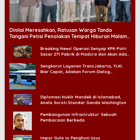
Dinilai Meresahkan, Ratusan Warga Tanda
Tangani Petisi Penolakan Tempat Hiburan Malam
di CitraLand
Breaking News! Operasi Senyap KPK-Polri
Sasar 271 Pabrik di Madura dan Akan Ada
‘Badai Pemeriksaan’
Sengkarut Layanan TransJakarta, YLKI:
Biar Cepat, Adakan Forum Dialog
Konsumen!
Diplomasi Nuklir Mandek di Islamabad,
Analis Soroti Standar Ganda Washington
Pembangunan Infrastruktur: Sebuah
Pembacaan Berbeda
Impor Gula vs Penghuni Usus