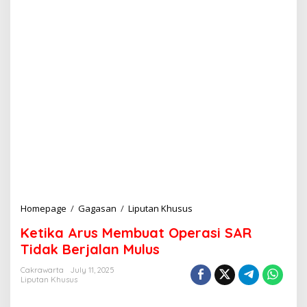
Homepage
/
Gagasan
/
Liputan Khusus
K
e
Ketika Arus Membuat Operasi SAR
t
i
Tidak Berjalan Mulus
k
a
Cakrawarta
July 11, 2025
Liputan Khusus
A
r