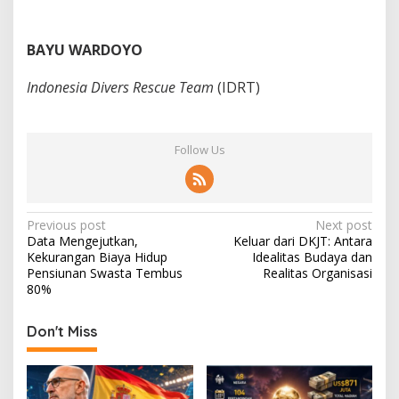
BAYU WARDOYO
Indonesia Divers Rescue Team
(IDRT)
Follow Us
P
Previous post
Next post
Data Mengejutkan,
Keluar dari DKJT: Antara
o
Kekurangan Biaya Hidup
Idealitas Budaya dan
s
Pensiunan Swasta Tembus
Realitas Organisasi
80%
t
n
Don't Miss
a
v