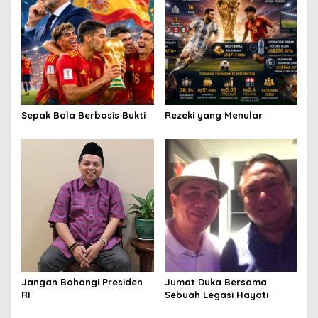
i
g
a
t
i
o
Sepak Bola Berbasis Bukti
Rezeki yang Menular
n
Jangan Bohongi Presiden
Jumat Duka Bersama
RI
Sebuah Legasi Hayati