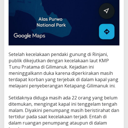
e
r
j
a
l
a
n
M
u
l
u
Setelah kecelakaan pendaki gunung di Rinjani,
s
publik dikejutkan dengan kecelakaan laut KMP
Tunu Pratama di Gilimanuk. Kejadian ini
meninggalkann duka karena diperkirakan masih
terdapat korban yang terjebak di dalam kapal yang
melayani penyeberangan Ketapang-Gilimanuk ini.
Setidaknya diduga masih ada 22 orang yang belum
ditemukan, mengingat kapal ini tenggelam tengah
malam. Diyakini penumpang masih beristirahat dan
tertidur pada saat kecelakaan terjadi. Entah di
dalam ruangan penumpang ataupun di dalam