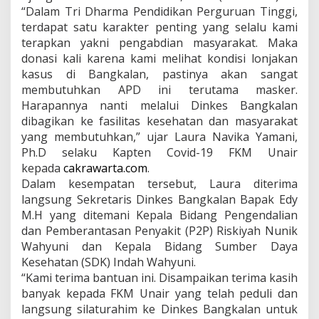
m
“Dalam Tri Dharma Pendidikan Perguruan Tinggi,
B
terdapat satu karakter penting yang selalu kami
a
n
terapkan yakni pengabdian masyarakat. Maka
t
donasi kali karena kami melihat kondisi lonjakan
u
kasus di Bangkalan, pastinya akan sangat
a
membutuhkan APD ini terutama masker.
n
Harapannya nanti melalui Dinkes Bangkalan
A
P
dibagikan ke fasilitas kesehatan dan masyarakat
D
yang membutuhkan,” ujar Laura Navika Yamani,
K
Ph.D selaku Kapten Covid-19 FKM Unair
e
kepada
cakrawarta.com
.
D
i
Dalam kesempatan tersebut, Laura diterima
n
langsung Sekretaris Dinkes Bangkalan Bapak Edy
k
M.H yang ditemani Kepala Bidang Pengendalian
e
dan Pemberantasan Penyakit (P2P) Riskiyah Nunik
s
Wahyuni dan Kepala Bidang Sumber Daya
B
a
Kesehatan (SDK) Indah Wahyuni.
n
“Kami terima bantuan ini. Disampaikan terima kasih
g
banyak kepada FKM Unair yang telah peduli dan
k
langsung silaturahim ke Dinkes Bangkalan untuk
a