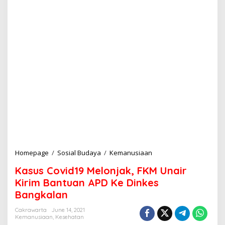
Homepage
/
Sosial Budaya
/
Kemanusiaan
K
a
Kasus Covid19 Melonjak, FKM Unair
s
u
Kirim Bantuan APD Ke Dinkes
s
Bangkalan
C
o
Cakrawarta
June 14, 2021
v
Kemanusiaan
,
Kesehatan