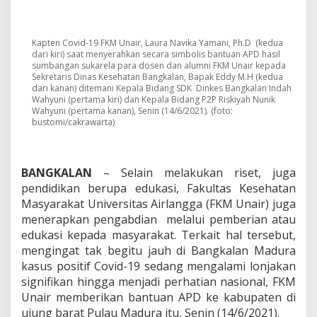
i
d
1
9
Kapten Covid-19 FKM Unair, Laura Navika Yamani, Ph.D (kedua
M
dari kiri) saat menyerahkan secara simbolis bantuan APD hasil
e
sumbangan sukarela para dosen dan alumni FKM Unair kepada
l
Sekretaris Dinas Kesehatan Bangkalan, Bapak Eddy M.H (kedua
dari kanan) ditemani Kepala Bidang SDK Dinkes Bangkalan Indah
o
Wahyuni (pertama kiri) dan Kepala Bidang P2P Riskiyah Nunik
n
Wahyuni (pertama kanan), Senin (14/6/2021). (foto:
j
bustomi/cakrawarta)
a
k
,
F
BANGKALAN
– Selain melakukan riset, juga
K
pendidikan berupa edukasi, Fakultas Kesehatan
M
Masyarakat Universitas Airlangga (FKM Unair) juga
U
n
menerapkan pengabdian melalui pemberian atau
a
edukasi kepada masyarakat. Terkait hal tersebut,
i
mengingat tak begitu jauh di Bangkalan Madura
r
kasus positif Covid-19 sedang mengalami lonjakan
K
signifikan hingga menjadi perhatian nasional, FKM
i
r
Unair memberikan bantuan APD ke kabupaten di
i
ujung barat Pulau Madura itu, Senin (14/6/2021).