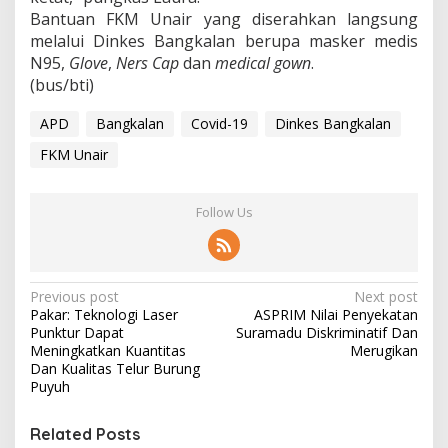
Bantuan FKM Unair yang diserahkan langsung
melalui Dinkes Bangkalan berupa masker medis
N95,
Glove
,
Ners
Cap
dan
medical gown
.
(bus/bti)
APD
Bangkalan
Covid-19
Dinkes Bangkalan
FKM Unair
Follow Us
P
Previous post
Next post
Pakar: Teknologi Laser
ASPRIM Nilai Penyekatan
o
Punktur Dapat
Suramadu Diskriminatif Dan
s
Meningkatkan Kuantitas
Merugikan
Dan Kualitas Telur Burung
t
Puyuh
n
Related Posts
a