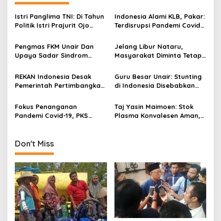
v
Istri Panglima TNI: Di Tahun
Indonesia Alami KLB, Pakar:
i
Politik Istri Prajurit Ojo
Terdisrupsi Pandemi Covid-
g
Neko Neko!
19, Cakupan Vaksin Polio
Rendah!
Pengmas FKM Unair Dan
Jelang Libur Nataru,
a
Upaya Sadar Sindrom
Masyarakat Diminta Tetap
t
Metabolik
Taati Prokes
i
REKAN Indonesia Desak
Guru Besar Unair: Stunting
Pemerintah Pertimbangkan
di Indonesia Disebabkan
o
Ulang Rencana Vaccinated
Tidak Sinkronnya Data
n
Travel Lane Bagi WNA
Pusat dan Daerah!
Fokus Penanganan
Taj Yasin Maimoen: Stok
Pandemi Covid-19, PKS
Plasma Konvalesen Aman,
Cabut Anjuran Poligami
Tapi PMI Jateng Harus
Bagi Kadernya
Tetap Siaga!
Don't Miss