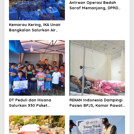
Antrean Operasi Bedah
Saraf Memanjang, DPRD
Jatim Minta Layanan RSUD
Dr. Soetomo Dievaluasi
Kemarau Kering, IKA Unair
Bangkalan Salurkan Air
Bersih ke Dua Desa
DT Peduli dan Hisana
REKAN Indonesia Dampingi
Salurkan 930 Paket
Pasien BPJS, Kamar Rawat
Makanan bagi Korban
Inap Akhirnya Tersedia
Kebakaran Tallo