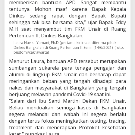
l
memberikan bantuan APD. Sangat membantu
a
tentunya. Mohon maaf karena Bapak Kepala
n
Dinkes sedang rapat dengan Bapak Bupati
sehingga tak bisa bersama kita,” ujar Bapak Eddy
M.H saat menyambut tim FKM Unair di Ruang
Pertemuan II, Dinkes Bangkalan.
Laura Navika Yamani, Ph.D (pertama kiri) saat diterima pihak
Dinkes Bangkalan di Ruang Pertemuan II, Senin (14/6/2021). (foto:
bustomi/cakrawarta)
Menurut Laura, bantuan APD tersebut merupakan
sumbangan sukarela para tenaga pengajar dan
alumni di lingkup FKM Unair dan berharap dapat
meringankan beban yang tengah dihadapi para
nakes dan masyarakat di Bangkalan yang tengah
berjuang melawan pandemi Covid-19 saat ini.
“Salam dari Ibu Santi Martini Dekan FKM Unair.
Beliau mendoakan semoga kasus di Bangkalan
segera melandai dan wabah ini segera berlalu
dengan terus fokus meningkatkan testing, tracing,
treatment dan menerapkan Protokol kesehatan
ketat,” pungkas Laura.