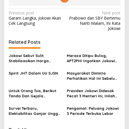
P
Previous post
Next post
Garam Langka, Jokowi Akan
Prabowo dan SBY Bertemu
o
Cek Langsung
Nanti Malam, Ini Kata
s
Jokowi
t
Related Posts
n
a
Jokowi Sebut Sulit
Merasa Ditipu Bulog,
v
Stabilisasikan Harga
APT2PHI Ingatkan Jokowi
Gabah, APT2PHI: Tidak Sulit,
Akan Gagalnya Stabilisasi
i
Asal Ada Kemauan Serius!
Harga Beras Nasional
Spirit JHT Dalam UU SJSN
Masyarakat Diminta
g
Perhatikan Hal Ini Sebelum
Membeli Obat
a
Untuk Orang Tua, Berikut
Presiden Jokowi Didesak
t
Tanda Dan Gejala
Pecat 3 Menteri Ini, Inilah
i
Gangguan Ginjal Akut Pada
Alasannya
Anak
Survei Terbaru,
Pengamat: Peluang Jokowi
o
Elektabilitas Ganjar Ungguli
3 Periode Terbuka Lebar
n
Prabowo-Anies di Jatim