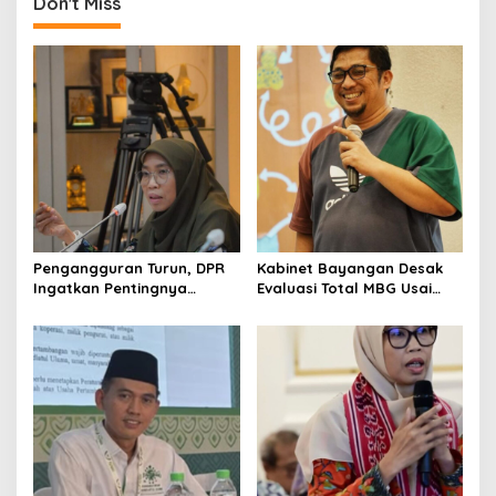
Don't Miss
Pengangguran Turun, DPR
Kabinet Bayangan Desak
Ingatkan Pentingnya
Evaluasi Total MBG Usai
Menciptakan Pekerjaan
Rentetan Keracunan
yang Layak
Massal