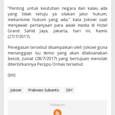
a
K
“Penting untuk keutuhan negara dan kalau ada
e
yang tidak setuju ya silakan jalur hukum,
a
mekanisme hukum yang ada,” kata Jokowi saat
m
a
menjawab pertanyaan para awak media di Hotel
n
Grand Sahid Jaya, Jakarta, hari ini, Kamis
a
(27/7/2017).
n
N
Penegasan tersebut disampaikan oleh Jokowi guna
e
g
menanggapi isu demo yang akan dilaksanakan
a
besok, Jumat (28/7/2017) yang bertujuan menolak
r
diterbitkannya Perppu Ormas tersebut.
a
(bti)
Jokowi
Prabowo Subianto
SBY
Follow Us