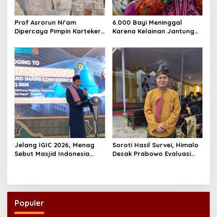
Prof Asrorun Ni’am
6.000 Bayi Meninggal
Dipercaya Pimpin Karteker
Karena Kelainan Jantung
PWNU Jambi, Dinilai Simbol
Bawaan, DPR Desak
Regenerasi Kepemimpinan
Pemerataan Operasi
NU
Jantung Anak
Jelang IGIC 2026, Menag
Soroti Hasil Survei, Himalo
Sebut Masjid Indonesia
Desak Prabowo Evaluasi
Dikagumi Dunia
dan Rombak Kabinet
Populer