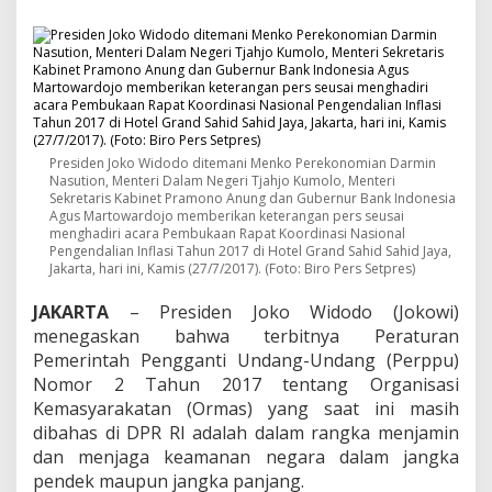
g
a
s
k
a
n
P
e
r
Presiden Joko Widodo ditemani Menko Perekonomian Darmin
p
Nasution, Menteri Dalam Negeri Tjahjo Kumolo, Menteri
p
Sekretaris Kabinet Pramono Anung dan Gubernur Bank Indonesia
Agus Martowardojo memberikan keterangan pers seusai
u
menghadiri acara Pembukaan Rapat Koordinasi Nasional
O
Pengendalian Inflasi Tahun 2017 di Hotel Grand Sahid Sahid Jaya,
r
Jakarta, hari ini, Kamis (27/7/2017). (Foto: Biro Pers Setpres)
m
a
JAKARTA
– Presiden Joko Widodo (Jokowi)
s
menegaskan bahwa terbitnya Peraturan
U
n
Pemerintah Pengganti Undang-Undang (Perppu)
t
Nomor 2 Tahun 2017 tentang Organisasi
u
Kemasyarakatan (Ormas) yang saat ini masih
k
dibahas di DPR RI adalah dalam rangka menjamin
J
dan menjaga keamanan negara dalam jangka
a
g
pendek maupun jangka panjang.