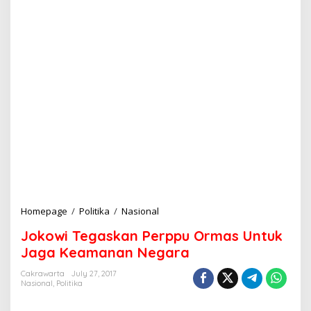
Homepage
/
Politika
/
Nasional
J
o
Jokowi Tegaskan Perppu Ormas Untuk
k
o
Jaga Keamanan Negara
w
i
Cakrawarta
July 27, 2017
Nasional
,
Politika
T
e