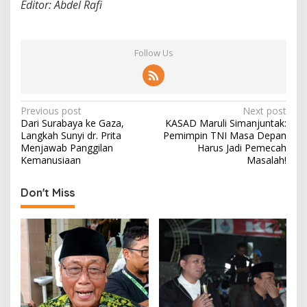
Editor: Abdel Rafi
Follow Us
P
Previous post
Next post
Dari Surabaya ke Gaza,
KASAD Maruli Simanjuntak:
o
Langkah Sunyi dr. Prita
Pemimpin TNI Masa Depan
s
Menjawab Panggilan
Harus Jadi Pemecah
Kemanusiaan
Masalah!
t
n
Don't Miss
a
v
i
g
a
t