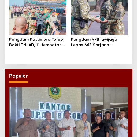
Pangdam Pattimura Tutup
Pangdam V/Brawijaya
Bakti TNI AD, 11 Jembatan
Lepas 669 Sarjana
dan 58 Rumah Tuntas
Penggerak, Perkuat Desa
Dibangun
hingga Kampung Nelayan
Populer