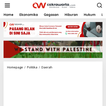
S
k
i
p
Home
Ekonomika
Gagasan
Hiburan
Hukum
Li
t
o
c
o
n
t
e
n
t
Homepage
/
Politika
/
Daerah
J
a
t
i
m
P
e
r
k
u