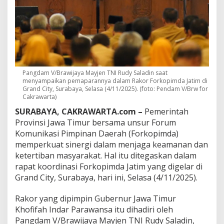
a
w
i
j
a
y
a
:
D
Pangdam V/Brawijaya Mayjen TNI Rudy Saladin saat
menyampaikan pemaparannya dalam Rakor Forkopimda Jatim di
e
Grand City, Surabaya, Selasa (4/11/2025). (foto: Pendam V/Brw for
t
Cakrawarta)
e
k
SURABAYA, CAKRAWARTA.com –
Pemerintah
s
Provinsi Jawa Timur bersama unsur Forum
i
Komunikasi Pimpinan Daerah (Forkopimda)
D
memperkuat sinergi dalam menjaga keamanan dan
i
n
ketertiban masyarakat. Hal itu ditegaskan dalam
i
rapat koordinasi Forkopimda Jatim yang digelar di
J
Grand City, Surabaya, hari ini, Selasa (4/11/2025).
a
d
Rakor yang dipimpin Gubernur Jawa Timur
i
K
Khofifah Indar Parawansa itu dihadiri oleh
u
Pangdam V/Brawijaya Mayjen TNI Rudy Saladin,