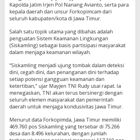
n
Kapolda Jatim Irjen Pol Nanang Avianto, serta para
c
kepala daerah dan unsur Forkopimcam dari
i
K
seluruh kabupaten/kota di Jawa Timur.
e
a
Salah satu topik utama yang dibahas adalah
m
penguatan Sistem Keamanan Lingkungan
a
(Siskamling) sebagai basis partisipasi masyarakat
n
a
dalam menjaga keamanan wilayah.
n
W
“Siskamling menjadi ujung tombak dalam deteksi
a
dini, cegah dini, dan penanganan dini terhadap
r
setiap potensi gangguan keamanan dan
g
a
ketertiban,” ujar Mayjen TNI Rudy usai rapat. Ia
!
menegaskan, TNI akan terus bersinergi dengan
seluruh elemen masyarakat dan pemerintah
daerah untuk menjaga kondusivitas Jawa Timur.
Menurut data Forkopimda, Jawa Timur memiliki
469.760 pos Siskamling yang tersebar di 75.266
desa dan 8.496 kelurahan, dengan jumlah