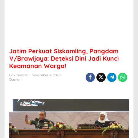
a
t
S
i
s
k
a
m
l
Jatim Perkuat Siskamling, Pangdam
i
V/Brawijaya: Deteksi Dini Jadi Kunci
n
Keamanan Warga!
g
,
Cakrawarta
November 4, 2025
P
Daerah
a
n
g
d
a
m
V
/
B
r