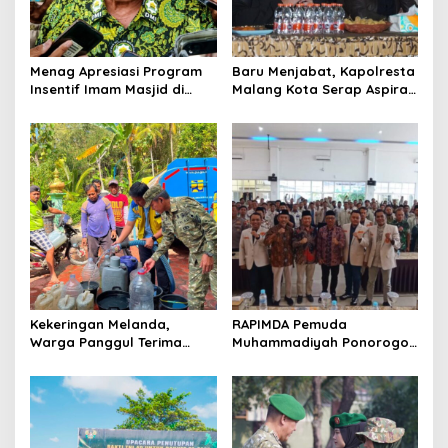
i
o
Menag Apresiasi Program
Baru Menjabat, Kapolresta
n
Insentif Imam Masjid di
Malang Kota Serap Aspirasi
Jatim, DMI Dorong Jadi
Warga Lewat Dialog
Model Nasional
Kamtibmas
Kekeringan Melanda,
RAPIMDA Pemuda
Warga Panggul Terima
Muhammadiyah Ponorogo
8.000 Liter Air
Teguhkan Politik
Kebangsaan Berbasis
Integritas