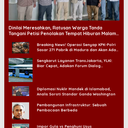
Dinilai Meresahkan, Ratusan Warga Tanda
Tangani Petisi Penolakan Tempat Hiburan Malam
di CitraLand
Breaking News! Operasi Senyap KPK-Polri
Sasar 271 Pabrik di Madura dan Akan Ada
‘Badai Pemeriksaan’
Sengkarut Layanan TransJakarta, YLKI:
Biar Cepat, Adakan Forum Dialog
Konsumen!
Diplomasi Nuklir Mandek di Islamabad,
Analis Soroti Standar Ganda Washington
Pembangunan Infrastruktur: Sebuah
Pembacaan Berbeda
Impor Gula vs Penghuni Usus