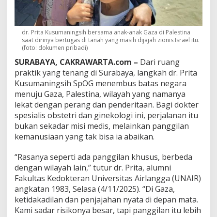
.
P
r
i
dr. Prita Kusumaningsih bersama anak-anak Gaza di Palestina
t
saat dirinya bertugas di tanah yang masih dijajah zionis Israel itu.
a
(foto: dokumen pribadi)
M
SURABAYA, CAKRAWARTA.com –
Dari ruang
e
n
praktik yang tenang di Surabaya, langkah dr. Prita
j
Kusumaningsih SpOG menembus batas negara
a
menuju Gaza, Palestina, wilayah yang namanya
w
lekat dengan perang dan penderitaan. Bagi dokter
a
spesialis obstetri dan ginekologi ini, perjalanan itu
b
P
bukan sekadar misi medis, melainkan panggilan
a
kemanusiaan yang tak bisa ia abaikan.
n
g
“Rasanya seperti ada panggilan khusus, berbeda
g
dengan wilayah lain,” tutur dr. Prita, alumni
i
l
Fakultas Kedokteran Universitas Airlangga (UNAIR)
a
angkatan 1983, Selasa (4/11/2025). “Di Gaza,
n
ketidakadilan dan penjajahan nyata di depan mata.
K
Kami sadar risikonya besar, tapi panggilan itu lebih
e