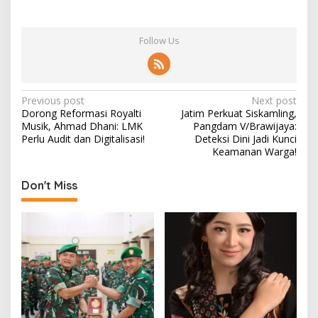
Follow Us
P
Previous post
Next post
Dorong Reformasi Royalti
Jatim Perkuat Siskamling,
o
Musik, Ahmad Dhani: LMK
Pangdam V/Brawijaya:
s
Perlu Audit dan Digitalisasi!
Deteksi Dini Jadi Kunci
Keamanan Warga!
t
n
Don't Miss
a
v
i
g
a
t