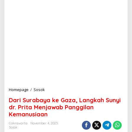
Homepage
/
Sosok
D
a
Dari Surabaya ke Gaza, Langkah Sunyi
r
i
dr. Prita Menjawab Panggilan
S
Kemanusiaan
u
r
Cakrawarta
November 4, 2025
a
Sosok