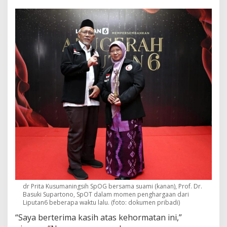
dr Prita Kusumaningsih SpOG bersama suami (kanan), Prof. Dr.
Basuki Supartono, SpOT dalam momen penghargaan dari
Liputan6 beberapa waktu lalu. (foto: dokumen pribadi)
“Saya berterima kasih atas kehormatan ini,”