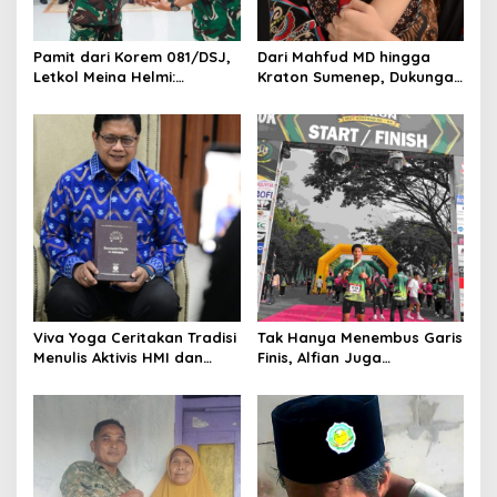
i
o
Pamit dari Korem 081/DSJ,
Dari Mahfud MD hingga
n
Letkol Meina Helmi:
Kraton Sumenep, Dukungan
Dukungan Anggota Jadi
Mengalir untuk Finalis
Kunci Keberhasilan Tugas
Indonesia’s Girl 2026 Asal
Jawa Timur
Viva Yoga Ceritakan Tradisi
Tak Hanya Menembus Garis
Menulis Aktivis HMI dan
Finis, Alfian Juga
Lahirnya Dua Buku
Menembus Sekolah Impian