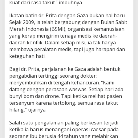
m
kuat dari rasa takut.” imbuhnya.
a
n
Ikatan batin dr. Prita dengan Gaza bukan hal baru.
u
Sejak 2009, ia telah bergabung dengan Bulan Sabit
s
Merah Indonesia (BSMI), organisasi kemanusiaan
i
a
yang kerap mengirim tenaga medis ke daerah-
a
daerah konflik. Dalam setiap misi, ia tak hanya
n
membawa peralatan medis, tapi juga harapan dan
keteguhan hati.
Bagi dr. Prita, perjalanan ke Gaza adalah bentuk
pengabdian tertinggi seorang dokter:
menyembuhkan di tengah kehancuran. “Kami
datang dengan perasaan waswas. Setiap hari ada
bunyi bom dan drone. Tapi ketika melihat pasien
tersenyum karena tertolong, semua rasa takut
hilang,” ujarnya.
Salah satu pengalaman paling berkesan terjadi
ketika ia harus menangani operasi caesar pada
seorang ibu berusia 44 tahun yang melahirkan