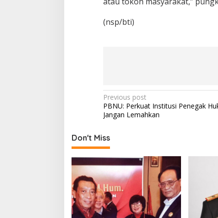
atau tokoh masyarakat,” pungk
(nsp/bti)
P
Previous post
PBNU: Perkuat Institusi Penegak H
o
Jangan Lemahkan
s
t
Don't Miss
n
a
v
i
g