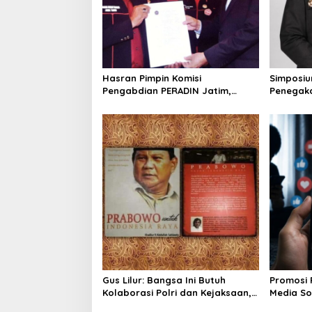
a
t
i
o
Hasran Pimpin Komisi
Simposiu
n
Pengabdian PERADIN Jatim,
Penegak
Siapkan Lima Program Perluas
SDA-LH, 
Akses Bantuan Hukum
Irhamni: 
Memperku
Gus Lilur: Bangsa Ini Butuh
Promosi 
Kolaborasi Polri dan Kejaksaan,
Media Sos
Bukan Adu Kekuatan
Pemerint