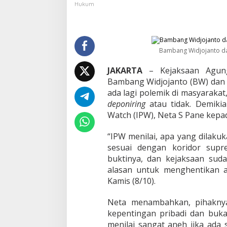
k
Hukum
K
e
j
a
g
Bambang Widjojanto d
u
n
JAKARTA
– Kejaksaan Agung
g
Bambang Widjojanto (BW) dan 
L
ada lagi polemik di masyarakat
i
deponiring
atau tidak. Demikia
m
p
Watch (IPW), Neta S Pane kepa
a
h
“IPW menilai, apa yang dilak
k
sesuai dengan koridor supr
a
buktinya, dan kejaksaan sud
n
P
alasan untuk menghentikan at
e
Kamis (8/10).
r
k
Neta menambahkan, pihakny
a
kepentingan pribadi dan buk
r
a
menilai sangat aneh jika ada