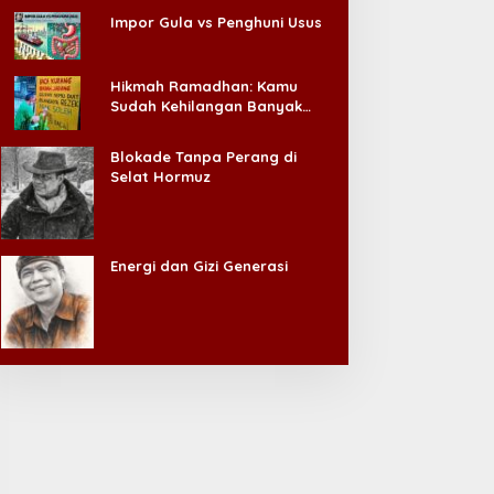
Impor Gula vs Penghuni Usus
Hikmah Ramadhan: Kamu
Sudah Kehilangan Banyak
Hal, Jangan Sampai
Kehilangan Diri Sendiri!
Blokade Tanpa Perang di
Selat Hormuz
Energi dan Gizi Generasi