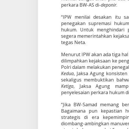
B
perkara BW-AS di-
deponir
.
W
-
“IPW menilai desakan itu 
A
penegakan supremasi hukum
S
K
hukum. Untuk menghindari 
e
segera memerintahkan kejaksa
P
tegas Neta.
e
n
Menurut IPW akan ada tiga hal
g
a
dilimpahkan kejaksaan ke peng
d
Polri dalam melakukan penega
i
Kedua
, Jaksa Agung konsiste
l
sekaligus membuktikan bahw
a
n
Ketiga
, Jaksa Agung mamp
penyelesaian perkara hukum di
“Jika BW-Samad memang ben
Bagaimana pun kepastian h
strategis di era kepemimpi
diombang-ambingkan manuver s