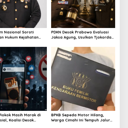
m Nasional Soroti
PDKN Desak Prabowo Evaluasi
an Hukum Kejahatan
Jaksa Agung, Usulkan Tjokorda
Brigjen Pol Muhammad
Ngurah Agung sebagai
Jadi Referensi
Pengganti
at Strategi Penindakan
Rokok Masih Marak di
BPKB Sepeda Motor Hilang,
ial, Koalisi Desak
Warga Cimahi Ini Tempuh Jalur
ah Konsisten Tegakkan
Administratif Lewat Laporan