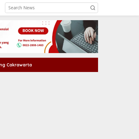
ng Cakrawarta