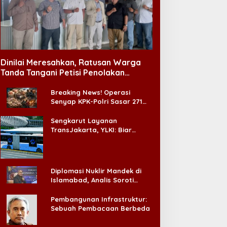
Dinilai Meresahkan, Ratusan Warga
Tanda Tangani Petisi Penolakan
Tempat Hiburan Malam di CitraLand
Breaking News! Operasi
Senyap KPK-Polri Sasar 271
Pabrik di Madura dan Akan
Ada ‘Badai Pemeriksaan’
Sengkarut Layanan
TransJakarta, YLKI: Biar
Cepat, Adakan Forum Dialog
Konsumen!
Diplomasi Nuklir Mandek di
Islamabad, Analis Soroti
Standar Ganda Washington
Pembangunan Infrastruktur:
Sebuah Pembacaan Berbeda