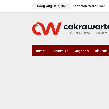
S
k
Friday, August 7, 2026
Pedoman Media Siber
i
p
t
o
c
o
n
t
e
n
Home
Ekonomika
Gagasan
Hiburan
t