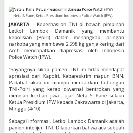
i
a
s
Neta S. Pane, Ketua Presidium Indonesia Police Watch (IPW).
i
A
JAKARTA
– Keberhasilan TNI di bawah pimpinan
n
Letkol Lambok Damanik yang membantu
g
kepolisian (Polri) dalam menangkap jaringan
g
o
narkoba yang membawa 2.598 kg ganja kering dari
t
Aceh mendapatkan diapresiasi oleh Indonesia
a
Police Watch (IPW).
T
N
“Sayangnya sikap pamen TNI ini tidak mendapat
I
Y
apresiasi dari Kapolri, Kabareskrim mapun BNN.
a
Padahal sikap ini mampu mencairkan hubungan
n
TNI-Polri yang kerap diwarnai bentrokan yang
g
menelan korban jiwa”, ujar Neta S Pane selaku
G
Ketua Presidium IPW kepada Cakrawarta di Jakarta,
a
g
Minggu (4/10).
a
l
Sebagai informasi, Letkol Lambok Damanik adalah
k
pamen intelijen TNI. Dilaporkan bahwa ada sebuah
a