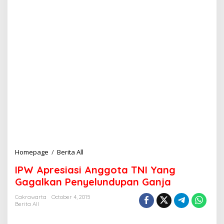
Homepage
/
Berita All
I
P
IPW Apresiasi Anggota TNI Yang
W
A
Gagalkan Penyelundupan Ganja
p
r
Cakrawarta
October 4, 2015
Berita All
e
s