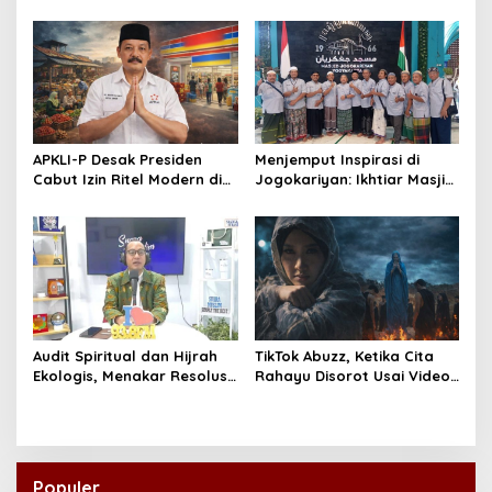
t
Rusia, 66% Lolos PTN lewat
Pakistan Ini Tembus Industri
Jalur Prestasi
Kreatif Global
i
o
n
APKLI-P Desak Presiden
Menjemput Inspirasi di
Cabut Izin Ritel Modern di
Jogokariyan: Ikhtiar Masjid
Desa, Soroti Nasib Warung
Hikmatul Hakim
Rakyat
Mewujudkan Manajemen
Berbasis Umat
Audit Spiritual dan Hijrah
TikTok Abuzz, Ketika Cita
Ekologis, Menakar Resolusi
Rahayu Disorot Usai Video
Indonesia 2026
Klip “Niscaya Nirkala”
Dinilai Mencekam
Populer