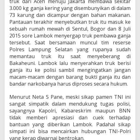
truk dari Aceh menuju Jakarta membawa sekitar
n
P
3.000 kg ganja kering yang disembunyikan di dalam
e
73 karung dan dicampur dengan bahan makanan.
n
Pantauan terakhir menyebutkan truk itu masuk ke
y
sebuah rumah mewah di Sentul, Bogor dan 8 Juli
e
l
2015 sore Lambok menyergap truk pembawa ganja
u
tersebut. Saat bersamaan muncul tim reserse
n
Polres Lampung Selatan yang rupanya sudah
d
memantau truk itu saat menyeberang di
u
Bakaheuni. Lambok lalu menyerahkan truk berisi
p
a
ganja itu ke polisi sambil mengingatkan jangan
n
macam-macam dengan barang bukti ganja itu dan
G
bandar narkobanya harus diproses secara hukum.
a
n
Menurut Neta S Pane, meski sikap pamen TNI ini
j
a
sangat simpatik dalam mendukung tugas polisi,
sayangnya Kapolri, Kabareskrim maupun BNN
tidak memberi apresiasi dan cuek terhadap
bantuan yang diberikan Lambok. Padahal sikap
simpati ini bisa mencairkan hubungan TNI-Polri
yang kerap diwarnai bentrokan.