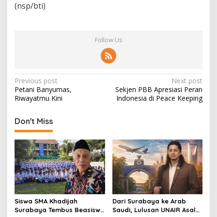
(nsp/bti)
Follow Us
P
Previous post
Next post
Petani Banyumas,
Sekjen PBB Apresiasi Peran
o
Riwayatmu Kini
Indonesia di Peace Keeping
s
t
Don't Miss
n
a
v
i
g
Siswa SMA Khadijah
Dari Surabaya ke Arab
a
Surabaya Tembus Beasiswa
Saudi, Lulusan UNAIR Asal