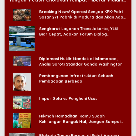
di CitraLand
Breaking News! Operasi Senyap KPK-Polri
Sasar 271 Pabrik di Madura dan Akan Ada
‘Badai Pemeriksaan’
Sengkarut Layanan TransJakarta, YLKI:
Biar Cepat, Adakan Forum Dialog
Konsumen!
Diplomasi Nuklir Mandek di Islamabad,
Analis Soroti Standar Ganda Washington
Pembangunan Infrastruktur: Sebuah
Pembacaan Berbeda
Impor Gula vs Penghuni Usus
Hikmah Ramadhan: Kamu Sudah
Kehilangan Banyak Hal, Jangan Sampai
Kehilangan Diri Sendiri!
Blokade Tanpa Perang di Selat Hormuz