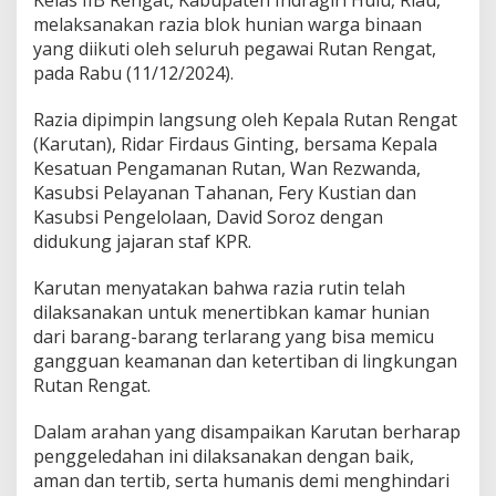
Kelas IIB Rengat, Kabupaten Indragiri Hulu, Riau,
e
melaksanakan razia blok hunian warga binaan
n
t
yang diikuti oleh seluruh pegawai Rutan Rengat,
e
pada Rabu (11/12/2024).
r
i
Razia dipimpin langsung oleh Kepala Rutan Rengat
,
(Karutan), Ridar Firdaus Ginting, bersama Kepala
R
u
Kesatuan Pengamanan Rutan, Wan Rezwanda,
t
Kasubsi Pelayanan Tahanan, Fery Kustian dan
a
Kasubsi Pengelolaan, David Soroz dengan
n
didukung jajaran staf KPR.
R
e
n
Karutan menyatakan bahwa razia rutin telah
g
dilaksanakan untuk menertibkan kamar hunian
a
dari barang-barang terlarang yang bisa memicu
t
gangguan keamanan dan ketertiban di lingkungan
G
e
Rutan Rengat.
l
a
Dalam arahan yang disampaikan Karutan berharap
r
penggeledahan ini dilaksanakan dengan baik,
R
aman dan tertib, serta humanis demi menghindari
a