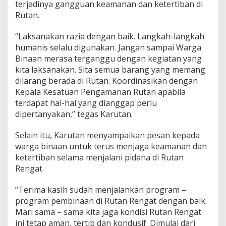
z
terjadinya gangguan keamanan dan ketertiban di
i
Rutan.
a
B
“Laksanakan razia dengan baik. Langkah-langkah
l
humanis selalu digunakan. Jangan sampai Warga
o
k
Binaan merasa terganggu dengan kegiatan yang
H
kita laksanakan. Sita semua barang yang memang
u
dilarang berada di Rutan. Koordinasikan dengan
n
Kepala Kesatuan Pengamanan Rutan apabila
i
terdapat hal-hal yang dianggap perlu
a
n
dipertanyakan,” tegas Karutan.
Selain itu, Karutan menyampaikan pesan kepada
warga binaan untuk terus menjaga keamanan dan
ketertiban selama menjalani pidana di Rutan
Rengat.
“Terima kasih sudah menjalankan program –
program pembinaan di Rutan Rengat dengan baik.
Mari sama – sama kita jaga kondisi Rutan Rengat
ini tetap aman, tertib dan kondusif. Dimulai dari