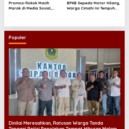
Promosi Rokok Masih
BPKB Sepeda Motor Hilang,
Marak di Media Sosial,
Warga Cimahi Ini Tempuh
Koalisi Desak Pemerintah
Jalur Administratif Lewat
Konsisten Tegakkan PP
Laporan Polisi
28/2024
Populer
Dinilai Meresahkan, Ratusan Warga Tanda
Tangani Petisi Penolakan Tempat Hiburan Malam