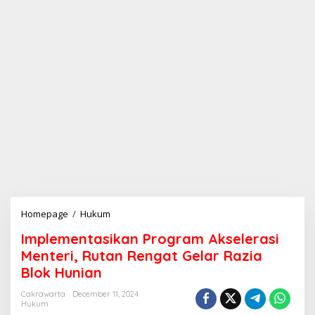
Homepage
/
Hukum
I
m
Implementasikan Program Akselerasi
p
l
Menteri, Rutan Rengat Gelar Razia
e
Blok Hunian
m
e
Cakrawarta
December 11, 2024
n
Hukum