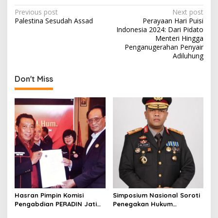
P
Previous post
Next post
Palestina Sesudah Assad
Perayaan Hari Puisi
o
Indonesia 2024: Dari Pidato
s
Menteri Hingga
Penganugerahan Penyair
t
Adiluhung
n
Don't Miss
a
v
i
g
a
t
i
o
n
Hasran Pimpin Komisi
Simposium Nasional Soroti
Pengabdian PERADIN Jatim,
Penegakan Hukum
Siapkan Lima Program
Kejahatan SDA-LH, Brigjen