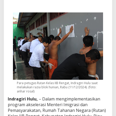
t
a
s
i
k
a
n
P
r
o
g
r
a
m
A
k
s
e
Para petugas Rutan Kelas IIB Rengat, Indragiri Hulu saat
l
melakukan razia blok hunian, Rabu (11/12/2024). (foto:
e
anhar rosal)
r
a
Indragiri Hulu,
– Dalam mengimplementasikan
s
program akselerasi Menteri Imigrasi dan
i
Pemasyarakatan, Rumah Tahanan Negara (Rutan)
M