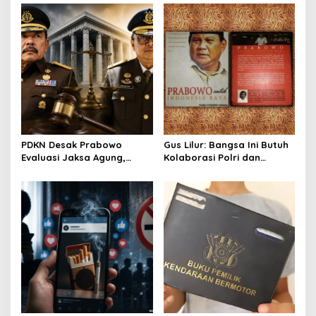
Perluas Akses Bantuan
Pol Muhammad Irhamni:
Hukum
Jadi Referensi Memperkuat
Strategi Penindakan
PDKN Desak Prabowo
Gus Lilur: Bangsa Ini Butuh
Evaluasi Jaksa Agung,
Kolaborasi Polri dan
Usulkan Tjokorda Ngurah
Kejaksaan, Bukan Adu
Agung sebagai Pengganti
Kekuatan