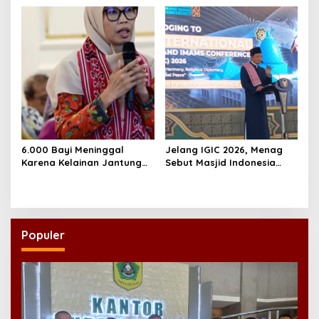
Massal
Regenerasi Kepemimpinan
NU
6.000 Bayi Meninggal
Jelang IGIC 2026, Menag
Karena Kelainan Jantung
Sebut Masjid Indonesia
Bawaan, DPR Desak
Dikagumi Dunia
Pemerataan Operasi
Jantung Anak
Populer