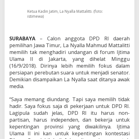
R
I
,
Ketua Kadin Jatim, La Nyalla Mattalitti. (foto:
istimewa)
L
a
N
y
SURABAYA
– Calon anggota DPD RI daerah
a
pemilihan Jawa Timur, La Nyalla Mahmud Mattalitti
l
l
memilih tak menghadiri undangan di forum Ijtima
a
Ulama II di Jakarta, yang dihelat Minggu
T
(16/9/2018). Dirinya lebih memilih fokus dalam
a
persiapan perebutan suara untuk menjadi senator.
k
H
Demikian disampaikan La Nyalla saat ditanya awak
a
media.
d
i
“Saya memang diundang. Tapi saya memilih tidak
r
hadir. Saya fokus saja di pekerjaan untuk DPD RI.
i
I
Lagipula sudah jelas, DPD RI itu harus non-
j
partisan, harus independen, dan bekerja untuk
t
kepentingan provinsi yang diwakilinya. Ijtima
i
Ulama II ini kan untuk kepentingan kontestasi
m