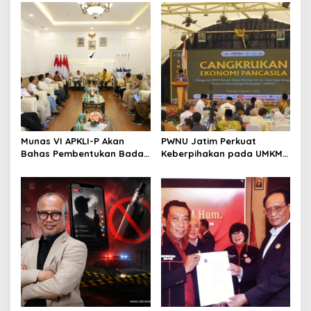
Revisi AD/ART
Perkuat Ekosistem Pensiun
Berkelanjutan
Munas VI APKLI-P Akan
PWNU Jatim Perkuat
Bahas Pembentukan Badan
Keberpihakan pada UMKM
Perekonomian UMKM RI,
Lewat Ekonomi Pancasila
Dinilai Penting Hadapi
Bonus Demografi