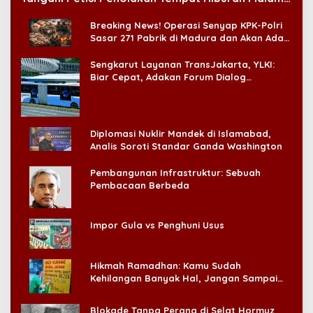
di CitraLand
Breaking News! Operasi Senyap KPK-Polri
Sasar 271 Pabrik di Madura dan Akan Ada
‘Badai Pemeriksaan’
Sengkarut Layanan TransJakarta, YLKI:
Biar Cepat, Adakan Forum Dialog
Konsumen!
Diplomasi Nuklir Mandek di Islamabad,
Analis Soroti Standar Ganda Washington
Pembangunan Infrastruktur: Sebuah
Pembacaan Berbeda
Impor Gula vs Penghuni Usus
Hikmah Ramadhan: Kamu Sudah
Kehilangan Banyak Hal, Jangan Sampai
Kehilangan Diri Sendiri!
Blokade Tanpa Perang di Selat Hormuz