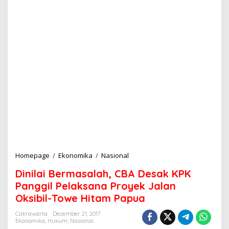
Homepage
/
Ekonomika
/
Nasional
D
i
Dinilai Bermasalah, CBA Desak KPK
n
i
Panggil Pelaksana Proyek Jalan
l
Oksibil-Towe Hitam Papua
a
i
Cakrawarta
December 21, 2017
B
Ekonomika
,
Hukum
,
Nasional