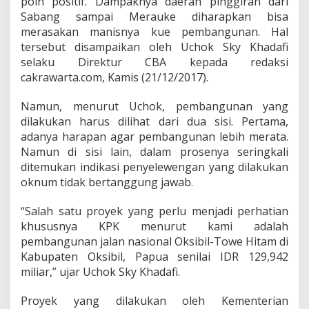
poin positif. Dampaknya daerah pinggiran dari
g
i
Sabang sampai Merauke diharapkan bisa
l
merasakan manisnya kue pembangunan. Hal
P
tersebut disampaikan oleh Uchok Sky Khadafi
e
selaku Direktur CBA kepada redaksi
l
a
cakrawarta.com, Kamis (21/12/2017).
k
s
Namun, menurut Uchok, pembangunan yang
a
dilakukan harus dilihat dari dua sisi. Pertama,
n
adanya harapan agar pembangunan lebih merata.
a
P
Namun di sisi lain, dalam prosenya seringkali
r
ditemukan indikasi penyelewengan yang dilakukan
o
oknum tidak bertanggung jawab.
y
e
“Salah satu proyek yang perlu menjadi perhatian
k
J
khususnya KPK menurut kami adalah
a
pembangunan jalan nasional Oksibil-Towe Hitam di
l
Kabupaten Oksibil, Papua senilai IDR 129,942
a
miliar,” ujar Uchok Sky Khadafi.
n
O
k
Proyek yang dilakukan oleh Kementerian