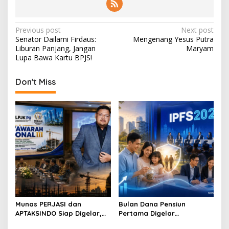
P
Previous post
Next post
Senator Dailami Firdaus:
Mengenang Yesus Putra
o
Liburan Panjang, Jangan
Maryam
s
Lupa Bawa Kartu BPJS!
t
Don't Miss
n
a
v
i
g
a
t
i
o
Munas PERJASI dan
Bulan Dana Pensiun
APTAKSINDO Siap Digelar,
Pertama Digelar
n
Bahas Regenerasi hingga
September, Industri