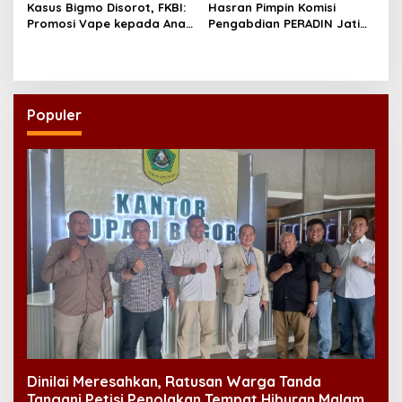
Kasus Bigmo Disorot, FKBI:
Hasran Pimpin Komisi
Promosi Vape kepada Anak
Pengabdian PERADIN Jatim,
Berpotensi Masuk Ranah
Siapkan Lima Program
Pidana
Perluas Akses Bantuan
Hukum
Populer
Dinilai Meresahkan, Ratusan Warga Tanda
Tangani Petisi Penolakan Tempat Hiburan Malam