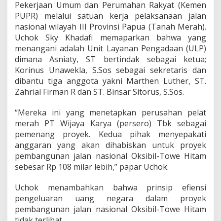
s
Pekerjaan Umum dan Perumahan Rakyat (Kemen
i
PUPR) melalui satuan kerja pelaksanaan jalan
b
nasional wilayah III Provinsi Papua (Tanah Merah).
i
Uchok Sky Khadafi memaparkan bahwa yang
l
-
menangani adalah Unit Layanan Pengadaan (ULP)
T
dimana Asniaty, ST bertindak sebagai ketua;
o
Korinus Unawekla, S.Sos sebagai sekretaris dan
w
dibantu tiga anggota yakni Marthen Luther, ST.
e
H
Zahrial Firman R dan ST. Binsar Sitorus, S.Sos.
i
t
“Mereka ini yang menetapkan perusahan pelat
a
merah PT Wijaya Karya (persero) Tbk sebagai
m
pemenang proyek. Kedua pihak menyepakati
P
a
anggaran yang akan dihabiskan untuk proyek
p
pembangunan jalan nasional Oksibil-Towe Hitam
u
sebesar Rp 108 milar lebih,” papar Uchok.
a
Uchok menambahkan bahwa prinsip efiensi
pengeluaran uang negara dalam proyek
pembangunan jalan nasional Oksibil-Towe Hitam
tidak terlihat.