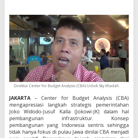
e
r
m
a
s
a
l
a
h
,
C
B
A
D
e
s
Direktur Center for Budget Analysis (CBA) Uchok Sky Khadafi.
a
k
JAKARTA
– Center for Budget Analysis (CBA)
K
mengapresiasi langkah strategis pemerintahan
P
K
Joko Widodo-Jusuf Kalla (Jokowi-JK) dalam hal
P
pembangunan infrastruktur. Konsep
a
pembangunan yang Indonesia sentris sehingga
n
tidak hanya fokus di pulau Jawa dinilai CBA menjadi
g