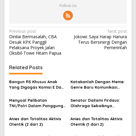
Follow Us
P
Previous post
Next post
Dinilai Bermasalah, CBA
Jokowi: Saya Harap Hanura
o
Desak KPK Panggil
Terus Bersinergi Dengan
s
Pelaksana Proyek Jalan
Pemerintah
Oksibil-Towe Hitam Papua
t
n
Related Posts
a
v
Bangun RS Khusus Anak
Katakanlah Dengan Meme:
Yang Digagas Komisi E Dan
Genre Baru Komunikasi
i
Pj Gubernur DKI, REKAN
Politik
g
Indonesia : Asal Bunyi!
Menyoal Pelibatan
Senator Dailami Firdaus:
TNI/Polri Dalam Panggung
Olahraga Sebaiknya
a
Politik
Dijauhkan Dari Politik!
t
Anies dan Totalitas Aktivis
Anies dan Totalitas Aktivis
i
Otentik (2 dari 2)
Otentik (1 dari 2)
o