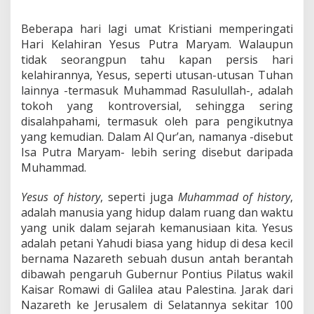
e
s
Beberapa hari lagi umat Kristiani memperingati
u
s
Hari Kelahiran Yesus Putra Maryam. Walaupun
P
tidak seorangpun tahu kapan persis hari
u
kelahirannya, Yesus, seperti utusan-utusan Tuhan
t
lainnya -termasuk Muhammad Rasulullah-, adalah
r
a
tokoh yang kontroversial, sehingga sering
M
disalahpahami, termasuk oleh para pengikutnya
a
yang kemudian. Dalam Al Qur’an, namanya -disebut
r
Isa Putra Maryam- lebih sering disebut daripada
y
Muhammad.
a
m
Yesus of history
, seperti juga
Muhammad of history
,
adalah manusia yang hidup dalam ruang dan waktu
yang unik dalam sejarah kemanusiaan kita. Yesus
adalah petani Yahudi biasa yang hidup di desa kecil
bernama Nazareth sebuah dusun antah berantah
dibawah pengaruh Gubernur Pontius Pilatus wakil
Kaisar Romawi di Galilea atau Palestina. Jarak dari
Nazareth ke Jerusalem di Selatannya sekitar 100