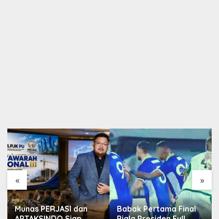
«
»
Munas PERJASI dan
Babak Pertama Final
APTAKSINDO Siap
Piala Presiden Full