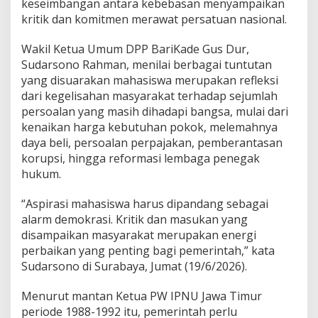
l
keseimbangan antara kebebasan menyampaikan
u
kritik dan komitmen merawat persatuan nasional.
D
i
Wakil Ketua Umum DPP BariKade Gus Dur,
d
Sudarsono Rahman, menilai berbagai tuntutan
e
n
yang disuarakan mahasiswa merupakan refleksi
g
dari kegelisahan masyarakat terhadap sejumlah
a
persoalan yang masih dihadapi bangsa, mulai dari
r
kenaikan harga kebutuhan pokok, melemahnya
,
daya beli, persoalan perpajakan, pemberantasan
P
e
korupsi, hingga reformasi lembaga penegak
r
hukum.
s
a
“Aspirasi mahasiswa harus dipandang sebagai
t
alarm demokrasi. Kritik dan masukan yang
u
a
disampaikan masyarakat merupakan energi
n
perbaikan yang penting bagi pemerintah,” kata
B
Sudarsono di Surabaya, Jumat (19/6/2026).
a
n
Menurut mantan Ketua PW IPNU Jawa Timur
g
s
periode 1988-1992 itu, pemerintah perlu