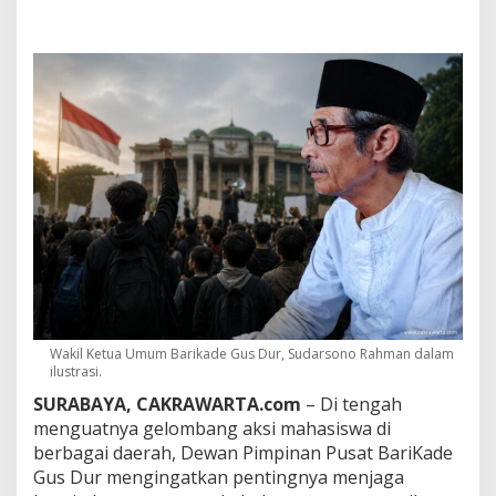
G
u
s
D
u
r
:
K
r
i
t
i
k
M
a
h
a
s
Wakil Ketua Umum Barikade Gus Dur, Sudarsono Rahman dalam
i
ilustrasi.
s
w
SURABAYA, CAKRAWARTA.com
– Di tengah
a
menguatnya gelombang aksi mahasiswa di
P
berbagai daerah, Dewan Pimpinan Pusat BariKade
e
Gus Dur mengingatkan pentingnya menjaga
r