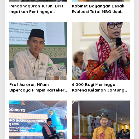
o
Pengangguran Turun, DPR
Kabinet Bayangan Desak
n
Ingatkan Pentingnya
Evaluasi Total MBG Usai
Menciptakan Pekerjaan
Rentetan Keracunan
yang Layak
Massal
Prof Asrorun Ni’am
6.000 Bayi Meninggal
Dipercaya Pimpin Karteker
Karena Kelainan Jantung
PWNU Jambi, Dinilai Simbol
Bawaan, DPR Desak
Regenerasi Kepemimpinan
Pemerataan Operasi
NU
Jantung Anak