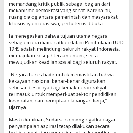
a
memandang kritik publik sebagai bagian dari
J
mekanisme demokrasi yang sehat. Karena itu,
a
ruang dialog antara pemerintah dan masyarakat,
n
g
khususnya mahasiswa, perlu terus dibuka.
a
n
Ia menegaskan bahwa tujuan utama negara
D
sebagaimana diamanatkan dalam Pembukaan UUD
i
1945 adalah melindungi seluruh rakyat Indonesia,
k
o
memajukan kesejahteraan umum, serta
r
mewujudkan keadilan sosial bagi seluruh rakyat.
b
a
“Negara harus hadir untuk memastikan bahwa
n
kekayaan nasional benar-benar digunakan
k
a
sebesar-besarnya bagi kemakmuran rakyat,
n
termasuk untuk memperkuat sektor pendidikan,
kesehatan, dan penciptaan lapangan kerja,”
ujarnya.
Meski demikian, Sudarsono mengingatkan agar
penyampaian aspirasi tetap dilakukan secara
tertib, damai, dan mengedepankan kepentingan