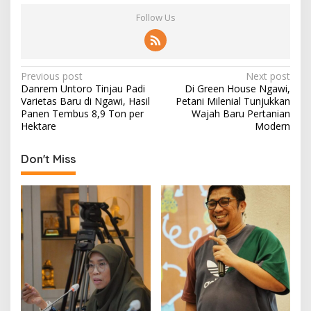
Follow Us
P
Previous post
Next post
Danrem Untoro Tinjau Padi
Di Green House Ngawi,
o
Varietas Baru di Ngawi, Hasil
Petani Milenial Tunjukkan
s
Panen Tembus 8,9 Ton per
Wajah Baru Pertanian
Hektare
Modern
t
n
Don't Miss
a
v
i
g
a
t
i