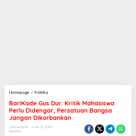
Homepage
/
Politika
B
a
BariKade Gus Dur: Kritik Mahasiswa
r
i
Perlu Didengar, Persatuan Bangsa
K
Jangan Dikorbankan
a
d
Cakrawarta
June 19, 2026
e
Politika