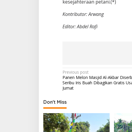
kesejahteraan petani.(*)
Kontributor: Arwang
Editor: Abdel Rafi
P
Previous post
Panen Melon Masjid Al-Akbar Diser
o
Seribu Iris Buah Dibagikan Gratis Usa
s
Jumat
t
Don't Miss
n
a
v
i