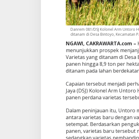
r
u
d
i
N
Danrem 081/DSJ Kolonel Arm Untoro Ha
g
ditanam di Desa Bintoyo, Kecamatan Pa
a
w
NGAWI, CAKRAWARTA.com –
H
i
menunjukkan prospek menjanjik
,
Varietas yang ditanam di Desa
H
panen hingga 8,9 ton per hektar
a
s
ditanam pada lahan berdekatan
i
l
Capaian tersebut menjadi per
P
Jaya (DSJ) Kolonel Arm Untoro 
a
panen perdana varietas tersebu
n
e
n
Dalam peninjauan itu, Untoro 
T
antara varietas baru dengan v
e
setempat. Berdasarkan pengu
m
panen, varietas baru tersebut m
b
u
sedangkan varietas pembanding