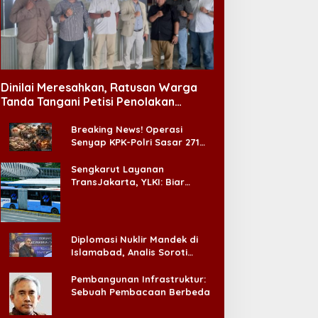
Dinilai Meresahkan, Ratusan Warga
Tanda Tangani Petisi Penolakan
Tempat Hiburan Malam di CitraLand
Breaking News! Operasi
Senyap KPK-Polri Sasar 271
Pabrik di Madura dan Akan
Ada ‘Badai Pemeriksaan’
Sengkarut Layanan
TransJakarta, YLKI: Biar
Cepat, Adakan Forum Dialog
Konsumen!
Diplomasi Nuklir Mandek di
Islamabad, Analis Soroti
Standar Ganda Washington
Pembangunan Infrastruktur:
Sebuah Pembacaan Berbeda