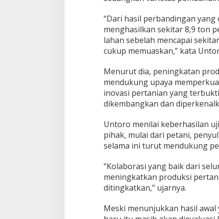
s
8
“Dari hasil perbandingan yang 
,
menghasilkan sekitar 8,9 ton p
9
lahan sebelah mencapai sekitar 
T
o
cukup memuaskan,” kata Untor
n
p
Menurut dia, peningkatan produ
e
mendukung upaya memperkuat k
r
inovasi pertanian yang terbuk
H
e
dikembangkan dan diperkenalk
k
t
Untoro menilai keberhasilan uj
a
pihak, mulai dari petani, peny
r
selama ini turut mendukung pe
e
“Kolaborasi yang baik dari sel
meningkatkan produksi pertania
ditingkatkan,” ujarnya.
Meski menunjukkan hasil awal
baru itu masih akan dievaluasi