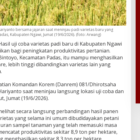
riyanto bersama jajaran saat meninjau padi varietas baru yang
das, Kabupaten Ngawi, Jumat (19/6/2026). (foto: Arwang)
asil uji coba varietas padi baru di Kabupaten Ngawi
an bagi peningkatan produktivitas pertanian.
 Bintoyo, Kecamatan Padas, itu mampu menghasilkan
e, lebih tinggi dibandingkan varietas lain yang
.
hatian Komandan Korem (Danrem) 081/Dhirotsaha
Hariyanto saat meninjau langsung lokasi uji coba dan
t, Jumat (19/6/2026).
melihat secara langsung perbandingan hasil panen
arietas yang selama ini umum dibudidayakan petani
kuran sampel tanaman yang telah memasuki masa
encatat produktivitas sekitar 8,9 ton per hektare,
 menghasilkan sekitar 8,3 ton per hektare.