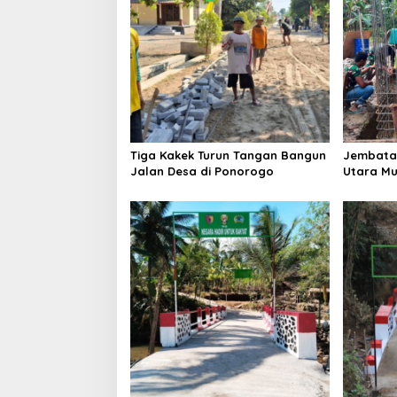
g
a
t
i
o
n
Tiga Kakek Turun Tangan Bangun
Jembatan
Jalan Desa di Ponorogo
Utara Mu
Tiga Des