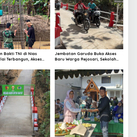
 Bakti TNI di Nias
Jembatan Garuda Buka Akses
lai Terbangun, Akses
Baru Warga Rejosari, Sekolah
a Segera Pulih
hingga Distribusi Hasil Panen
Kian Lancar