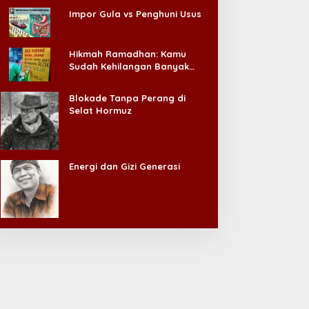
Impor Gula vs Penghuni Usus
Hikmah Ramadhan: Kamu
Sudah Kehilangan Banyak
Hal, Jangan Sampai
Kehilangan Diri Sendiri!
Blokade Tanpa Perang di
Selat Hormuz
Energi dan Gizi Generasi