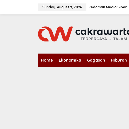
S
k
Sunday, August 9, 2026
Pedoman Media Siber
i
p
t
o
c
o
n
t
e
n
Home
Ekonomika
Gagasan
Hiburan
t