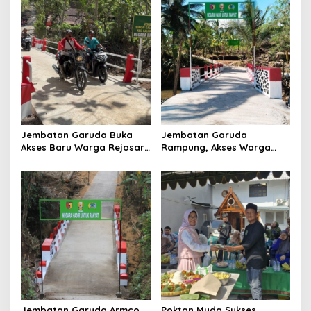
Jembatan Garuda Buka
Jembatan Garuda
Akses Baru Warga Rejosari,
Rampung, Akses Warga
Sekolah hingga Distribusi
dan Distribusi Hasil
Hasil Panen Kian Lancar
Pertanian Kian Lancar
Jembatan Garuda Armco
Poktan Muda Sukses