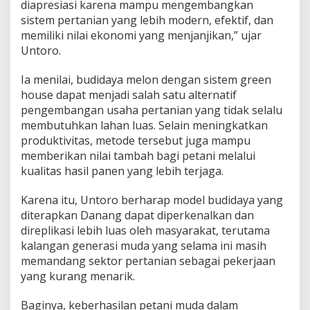
n
diapresiasi karena mampu mengembangkan
M
sistem pertanian yang lebih modern, efektif, dan
o
memiliki nilai ekonomi yang menjanjikan,” ujar
d
Untoro.
e
r
n
Ia menilai, budidaya melon dengan sistem green
house dapat menjadi salah satu alternatif
pengembangan usaha pertanian yang tidak selalu
membutuhkan lahan luas. Selain meningkatkan
produktivitas, metode tersebut juga mampu
memberikan nilai tambah bagi petani melalui
kualitas hasil panen yang lebih terjaga.
Karena itu, Untoro berharap model budidaya yang
diterapkan Danang dapat diperkenalkan dan
direplikasi lebih luas oleh masyarakat, terutama
kalangan generasi muda yang selama ini masih
memandang sektor pertanian sebagai pekerjaan
yang kurang menarik.
Baginya, keberhasilan petani muda dalam