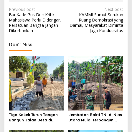
P
Previous post
Next post
BariKade Gus Dur: Kritik
KAMMI Sumut Serukan
o
Mahasiswa Perlu Didengar,
Ruang Demokrasi yang
s
Persatuan Bangsa Jangan
Damai, Masyarakat Diminta
Dikorbankan
Jaga Kondusivitas
t
n
Don't Miss
a
v
i
g
a
t
i
o
Tiga Kakek Turun Tangan
Jembatan Bakti TNI di Nias
n
Bangun Jalan Desa di
Utara Mulai Terbangun,
Ponorogo
Akses Tiga Desa Segera
Pulih