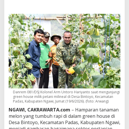
o
u
s
e
N
g
a
w
i
,
P
e
t
a
n
i
M
i
Danrem 081/DSJ Kolonel Arm Untoro Hariyanto saat mengunjungi
l
green house milik petani milineal di Desa Bintoyo, Kecamatan
e
Padas, Kabupaten Ngawi, Jumat (19/6/2026). (foto: Arwang)
n
i
NGAWI, CAKRAWARTA.com
– Hamparan tanaman
a
melon yang tumbuh rapi di dalam green house di
l
Desa Bintoyo, Kecamatan Padas, Kabupaten Ngawi,
T
menjadi gambaran bagaimana sektor pertanian