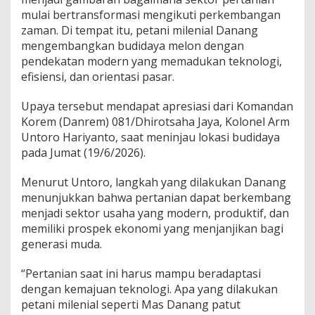
u
mulai bertransformasi mengikuti perkembangan
n
j
zaman. Di tempat itu, petani milenial Danang
u
mengembangkan budidaya melon dengan
k
pendekatan modern yang memadukan teknologi,
k
efisiensi, dan orientasi pasar.
a
n
W
Upaya tersebut mendapat apresiasi dari Komandan
a
Korem (Danrem) 081/Dhirotsaha Jaya, Kolonel Arm
j
Untoro Hariyanto, saat meninjau lokasi budidaya
a
pada Jumat (19/6/2026).
h
B
a
Menurut Untoro, langkah yang dilakukan Danang
r
menunjukkan bahwa pertanian dapat berkembang
u
menjadi sektor usaha yang modern, produktif, dan
P
memiliki prospek ekonomi yang menjanjikan bagi
e
r
generasi muda.
t
a
“Pertanian saat ini harus mampu beradaptasi
n
dengan kemajuan teknologi. Apa yang dilakukan
i
petani milenial seperti Mas Danang patut
a