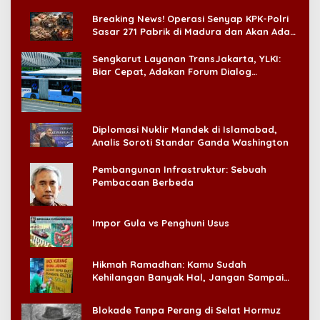
di CitraLand
Breaking News! Operasi Senyap KPK-Polri
Sasar 271 Pabrik di Madura dan Akan Ada
‘Badai Pemeriksaan’
Sengkarut Layanan TransJakarta, YLKI:
Biar Cepat, Adakan Forum Dialog
Konsumen!
Diplomasi Nuklir Mandek di Islamabad,
Analis Soroti Standar Ganda Washington
Pembangunan Infrastruktur: Sebuah
Pembacaan Berbeda
Impor Gula vs Penghuni Usus
Hikmah Ramadhan: Kamu Sudah
Kehilangan Banyak Hal, Jangan Sampai
Kehilangan Diri Sendiri!
Blokade Tanpa Perang di Selat Hormuz