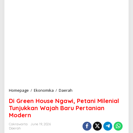
Homepage
/
Ekonomika
/
Daerah
D
i
Di Green House Ngawi, Petani Milenial
G
r
Tunjukkan Wajah Baru Pertanian
e
Modern
e
n
Cakrawarta
June 19, 2026
H
Daerah