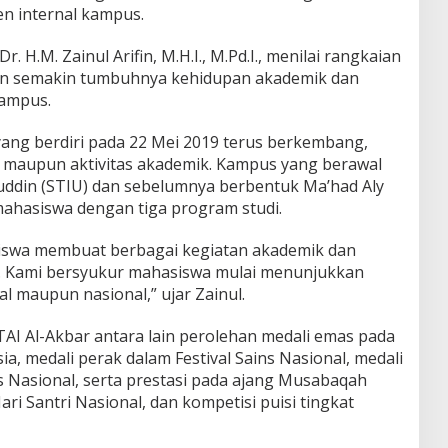
n internal kampus.
. H.M. Zainul Arifin, M.H.I., M.Pd.I., menilai rangkaian
an semakin tumbuhnya kehidupan akademik dan
kampus.
yang berdiri pada 22 Mei 2019 terus berkembang,
wa maupun aktivitas akademik. Kampus yang berawal
luddin (STIU) dan sebelumnya berbentuk Ma’had Aly
0 mahasiswa dengan tiga program studi.
wa membuat berbagai kegiatan akademik dan
. Kami bersyukur mahasiswa mulai menunjukkan
kal maupun nasional,” ujar Zainul.
AI Al-Akbar antara lain perolehan medali emas pada
ia, medali perak dalam Festival Sains Nasional, medali
 Nasional, serta prestasi pada ajang Musabaqah
ri Santri Nasional, dan kompetisi puisi tingkat