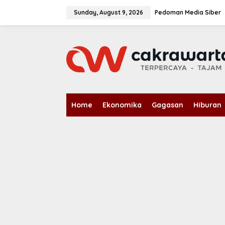
S
k
Sunday, August 9, 2026
Pedoman Media Siber
i
p
t
o
c
o
n
t
e
n
Home
Ekonomika
Gagasan
Hiburan
t