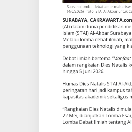
a
Suasana lomba debat antar mahasiswa 
h
(4/6/2026). (foto: STAI Al Akbar untuk 
a
s
SURABAYA, CAKRAWARTA.com
i
(AI) dalam dunia pendidikan m
s
Islam (STAI) Al-Akbar Surabaya
w
Melalui lomba debat ilmiah, m
a
D
penggunaan teknologi yang ki
i
m
Debat ilmiah bertema
“Manfaat 
i
dalam rangkaian Dies Natalis k
n
hingga 5 Juni 2026.
t
a
T
Humas Dies Natalis STAI Al-Ak
e
peringatan hari jadi kampus 
t
kapasitas akademik sekaligus m
a
p
“Rangkaian Dies Natalis dimul
K
r
22 Mei, dilanjutkan Lomba Esai
i
Lomba Debat Ilmiah tentang AI,
t
i