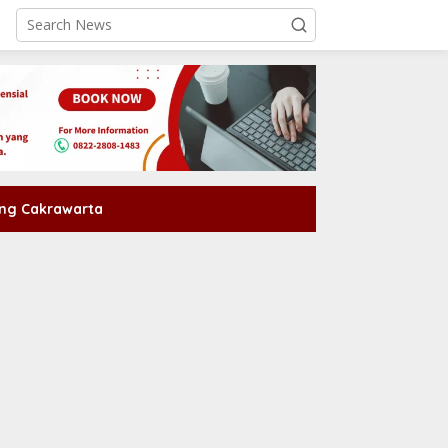
ng Cakrawarta