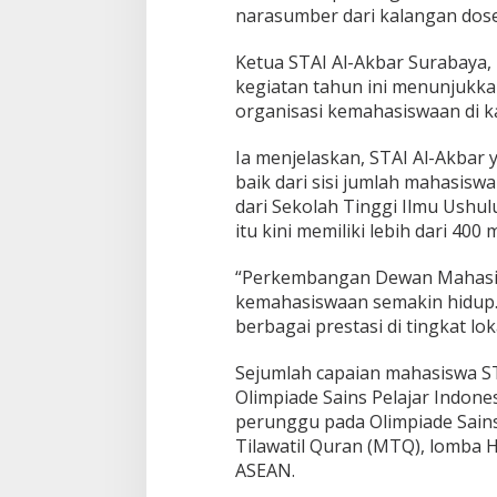
narasumber dari kalangan dose
Ketua STAI Al-Akbar Surabaya, Dr
kegiatan tahun ini menunjukk
organisasi kemahasiswaan di 
Ia menjelaskan, STAI Al-Akbar 
baik dari sisi jumlah mahasis
dari Sekolah Tinggi Ilmu Ushu
itu kini memiliki lebih dari 40
“Perkembangan Dewan Mahasis
kemahasiswaan semakin hidup
berbagai prestasi di tingkat lo
Sejumlah capaian mahasiswa ST
Olimpiade Sains Pelajar Indones
perunggu pada Olimpiade Sains
Tilawatil Quran (MTQ), lomba Ha
ASEAN.