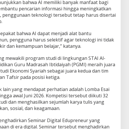
nunjukkan bahwa AI memiliki banyak manfaat bagi
membantu pencarian informasi hingga meningkatkan
n, penggunaan teknologi tersebut tetap harus disertai
b.
sepakat bahwa AI dapat menjadi alat bantu
un, pengguna harus selektif agar teknologi ini tidak
ir dan kemampuan belajar,” katanya.
ng mewakili program studi di lingkungan STAI Al-
idikan Guru Madrasah Ibtidaiyah (PGMI) meraih juara
tudi Ekonomi Syariah sebagai juara kedua dan tim
n Tafsir pada posisi ketiga.
ik lain yang mendapat perhatian adalah Lomba Esai
ngga awal Juni 2026. Kompetisi tersebut diikuti 32
udi dan menghasilkan sejumlah karya tulis yang
kan, sosial, dan keagamaan.
menghadirkan Seminar Digital Edupreneur yang
n di era digital. Seminar tersebut menghadirkan