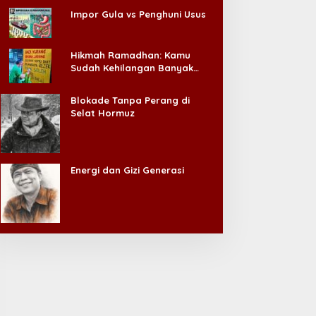
Impor Gula vs Penghuni Usus
Hikmah Ramadhan: Kamu
Sudah Kehilangan Banyak
Hal, Jangan Sampai
Kehilangan Diri Sendiri!
Blokade Tanpa Perang di
Selat Hormuz
Energi dan Gizi Generasi