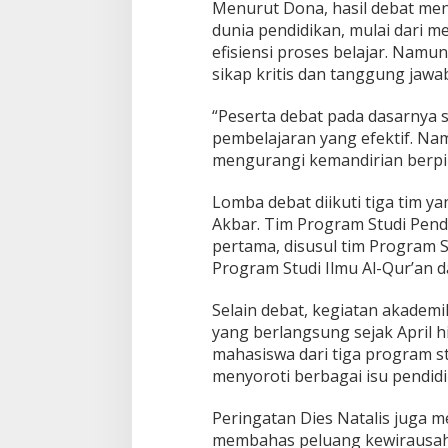
Menurut Dona, hasil debat me
s
dunia pendidikan, mulai dari 
efisiensi proses belajar. Namu
sikap kritis dan tanggung jawa
“Peserta debat pada dasarnya 
pembelajaran yang efektif. Nam
mengurangi kemandirian berpik
Lomba debat diikuti tiga tim ya
Akbar. Tim Program Studi Pend
pertama, disusul tim Program S
Program Studi Ilmu Al-Qur’an da
Selain debat, kegiatan akadem
yang berlangsung sejak April hi
mahasiswa dari tiga program st
menyoroti berbagai isu pendidi
Peringatan Dies Natalis juga 
membahas peluang kewirausahaa