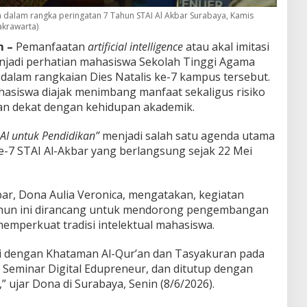
dalam rangka peringatan 7 Tahun STAI Al Akbar Surabaya, Kamis
Cakrawarta)
 –
Pemanfaatan
artificial intelligence
atau akal imitasi
enjadi perhatian mahasiswa Sekolah Tinggi Agama
 dalam rangkaian Dies Natalis ke-7 kampus tersebut.
ahasiswa diajak menimbang manfaat sekaligus risiko
an dekat dengan kehidupan akademik.
AI untuk Pendidikan”
menjadi salah satu agenda utama
e-7 STAI Al-Akbar yang berlangsung sejak 22 Mei
bar, Dona Aulia Veronica, mengatakan, kegiatan
tahun ini dirancang untuk mendorong pengembangan
emperkuat tradisi intelektual mahasiswa.
ai dengan Khataman Al-Qur’an dan Tasyakuran pada
, Seminar Digital Edupreneur, dan ditutup dengan
” ujar Dona di Surabaya, Senin (8/6/2026).