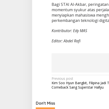
Bagi STAI Al-Akbar, peringatan 
momentum syukur atas perjalana
menyiapkan mahasiswa mengha
perkembangan teknologi digital
Kontributor: Edy MAS
Editor: Abdel Rafi
P
Previous post
Kim Soo Hyun Bangkit, Filipina Jadi T
o
Comeback Sang Superstar Hallyu
s
t
Don't Miss
n