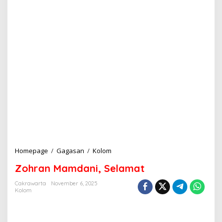
Homepage
/
Gagasan
/
Kolom
Z
o
Zohran Mamdani, Selamat
h
r
Cakrawarta
November 6, 2025
a
Kolom
n
M
a