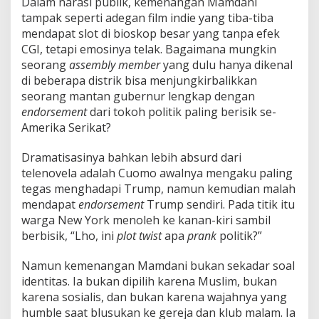
Dalam narasi publik, kemenangan Mamdani
tampak seperti adegan film indie yang tiba-tiba
mendapat slot di bioskop besar yang tanpa efek
CGI, tetapi emosinya telak. Bagaimana mungkin
seorang
assembly member
yang dulu hanya dikenal
di beberapa distrik bisa menjungkirbalikkan
seorang mantan gubernur lengkap dengan
endorsement
dari tokoh politik paling berisik se-
Amerika Serikat?
Dramatisasinya bahkan lebih absurd dari
telenovela adalah Cuomo awalnya mengaku paling
tegas menghadapi Trump, namun kemudian malah
mendapat
endorsement
Trump sendiri. Pada titik itu
warga New York menoleh ke kanan-kiri sambil
berbisik, “Lho, ini
plot twist
apa
prank
politik?”
Namun kemenangan Mamdani bukan sekadar soal
identitas. Ia bukan dipilih karena Muslim, bukan
karena sosialis, dan bukan karena wajahnya yang
humble saat blusukan ke gereja dan klub malam. Ia