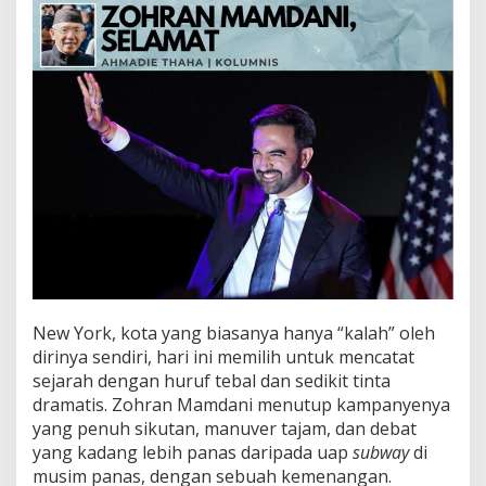
m
d
a
n
i
,
S
e
l
a
m
a
t
New York, kota yang biasanya hanya “kalah” oleh
dirinya sendiri, hari ini memilih untuk mencatat
sejarah dengan huruf tebal dan sedikit tinta
dramatis. Zohran Mamdani menutup kampanyenya
yang penuh sikutan, manuver tajam, dan debat
yang kadang lebih panas daripada uap
subway
di
musim panas, dengan sebuah kemenangan.