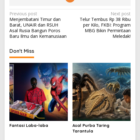
P
Previous post
Next post
Menjembatani Timur dan
Telur Tembus Rp 38 Ribu
o
Barat, UNAIR dan RSUH
per Kilo, FKBI: Program
s
Asal Rusia Bangun Poros
MBG Bikin Permintaan
Baru Ilmu dan Kemanusiaan
Meledak!
t
n
Don't Miss
a
v
i
g
a
t
i
o
Fantasi Laba-laba
Asal Purba Taring
n
Tarantula