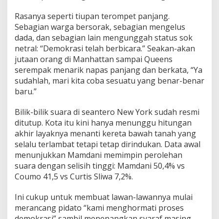
Rasanya seperti tiupan terompet panjang.
Sebagian warga bersorak, sebagian mengelus
dada, dan sebagian lain mengunggah status sok
netral: “Demokrasi telah berbicara.” Seakan-akan
jutaan orang di Manhattan sampai Queens
serempak menarik napas panjang dan berkata, “Ya
sudahlah, mari kita coba sesuatu yang benar-benar
baru.”
Bilik-bilik suara di seantero New York sudah resmi
ditutup. Kota itu kini hanya menunggu hitungan
akhir layaknya menanti kereta bawah tanah yang
selalu terlambat tetapi tetap dirindukan. Data awal
menunjukkan Mamdani memimpin perolehan
suara dengan selisih tinggi: Mamdani 50,4% vs
Coumo 41,5 vs Curtis Sliwa 7,2%.
Ini cukup untuk membuat lawan-lawannya mulai
merancang pidato “kami menghormati proses
demokrasi” sambil menenangkan syaraf masing-