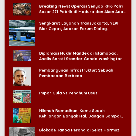
di CitraLand
Breaking News! Operasi Senyap KPK-Polri
Sasar 271 Pabrik di Madura dan Akan Ada
‘Badai Pemeriksaan’
Sengkarut Layanan TransJakarta, YLKI:
Biar Cepat, Adakan Forum Dialog
Konsumen!
Diplomasi Nuklir Mandek di Islamabad,
Analis Soroti Standar Ganda Washington
Pembangunan Infrastruktur: Sebuah
Pembacaan Berbeda
Impor Gula vs Penghuni Usus
Hikmah Ramadhan: Kamu Sudah
Kehilangan Banyak Hal, Jangan Sampai
Kehilangan Diri Sendiri!
Blokade Tanpa Perang di Selat Hormuz