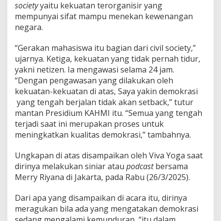
u
society
yaitu kekuatan terorganisir yang
n
mempunyai sifat mampu menekan kewenangan
d
negara.
u
r
a
“Gerakan mahasiswa itu bagian dari civil society,”
n
ujarnya. Ketiga, kekuatan yang tidak pernah tidur,
yakni netizen. Ia mengawasi selama 24 jam.
“Dengan pengawasan yang dilakukan oleh
kekuatan-kekuatan di atas, Saya yakin demokrasi
yang tengah berjalan tidak akan setback,” tutur
mantan Presidium KAHMI itu. “Semua yang tengah
terjadi saat ini merupakan proses untuk
meningkatkan kualitas demokrasi,” tambahnya.
Ungkapan di atas disampaikan oleh Viva Yoga saat
dirinya melakukan siniar atau
podcast
bersama
Merry Riyana di Jakarta, pada Rabu (26/3/2025).
Dari apa yang disampaikan di acara itu, dirinya
meragukan bila ada yang mengatakan demokrasi
sedang mengalami kemunduran, “itu dalam