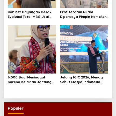
Kabinet Bayangan Desak
Prof Asrorun Ni’am
Evaluasi Total MBG Usai
Dipercaya Pimpin Karteker
Rentetan Keracunan
PWNU Jambi, Dinilai Simbol
Massal
Regenerasi Kepemimpinan
NU
6.000 Bayi Meninggal
Jelang IGIC 2026, Menag
Karena Kelainan Jantung
Sebut Masjid Indonesia
Bawaan, DPR Desak
Dikagumi Dunia
Pemerataan Operasi
Jantung Anak
Populer