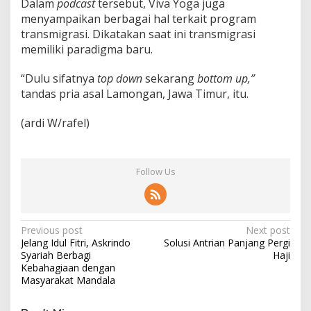
Dalam
podcast
tersebut, Viva Yoga juga
menyampaikan berbagai hal terkait program
transmigrasi. Dikatakan saat ini transmigrasi
memiliki paradigma baru.
“Dulu sifatnya
top down
sekarang
bottom
up,”
tandas pria asal Lamongan, Jawa Timur, itu.
(ardi W/rafel)
Follow Us
P
Previous post
Next post
Jelang Idul Fitri, Askrindo
Solusi Antrian Panjang Pergi
o
Syariah Berbagi
Haji
s
Kebahagiaan dengan
Masyarakat Mandala
t