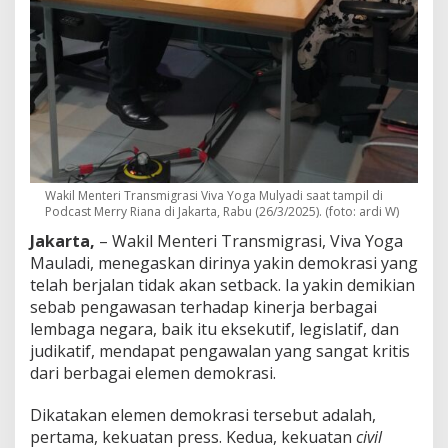
n
d
o
n
e
s
i
a
T
i
d
Wakil Menteri Transmigrasi Viva Yoga Mulyadi saat tampil di
a
Podcast Merry Riana di Jakarta, Rabu (26/3/2025). (foto: ardi W)
k
A
Jakarta,
– Wakil Menteri Transmigrasi, Viva Yoga
k
Mauladi, menegaskan dirinya yakin demokrasi yang
a
telah berjalan tidak akan setback. Ia yakin demikian
n
sebab pengawasan terhadap kinerja berbagai
A
l
lembaga negara, baik itu eksekutif, legislatif, dan
a
judikatif, mendapat pengawalan yang sangat kritis
m
dari berbagai elemen demokrasi.
i
K
Dikatakan elemen demokrasi tersebut adalah,
e
m
pertama, kekuatan press. Kedua, kekuatan
civil