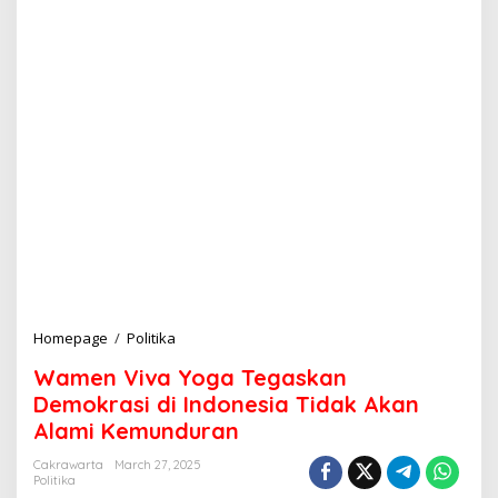
Homepage
/
Politika
W
a
Wamen Viva Yoga Tegaskan
m
e
Demokrasi di Indonesia Tidak Akan
n
Alami Kemunduran
V
i
Cakrawarta
March 27, 2025
v
Politika