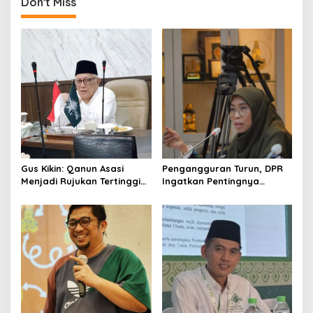
n
Don't Miss
a
v
i
g
a
t
i
o
Gus Kikin: Qanun Asasi
Pengangguran Turun, DPR
n
Menjadi Rujukan Tertinggi
Ingatkan Pentingnya
NU, Melampaui AD/ART
Menciptakan Pekerjaan
yang Layak