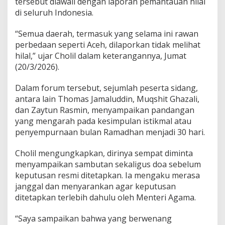
tersebut diawali dengan laporan pemantauan hilal
n
B
di seluruh Indonesia.
e
r
“Semua daerah, termasuk yang selama ini rawan
i
perbedaan seperti Aceh, dilaporkan tidak melihat
K
hilal,” ujar Cholil dalam keterangannya, Jumat
l
a
(20/3/2026).
r
i
Dalam forum tersebut, sejumlah peserta sidang,
f
antara lain Thomas Jamaluddin, Muqshit Ghazali,
i
dan Zaytun Rasmin, menyampaikan pandangan
k
a
yang mengarah pada kesimpulan istikmal atau
s
penyempurnaan bulan Ramadhan menjadi 30 hari.
i
Cholil mengungkapkan, dirinya sempat diminta
menyampaikan sambutan sekaligus doa sebelum
keputusan resmi ditetapkan. Ia mengaku merasa
janggal dan menyarankan agar keputusan
ditetapkan terlebih dahulu oleh Menteri Agama.
“Saya sampaikan bahwa yang berwenang