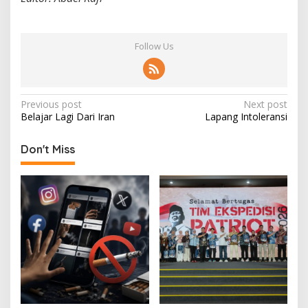
Follow Us
P
Previous post
Next post
Belajar Lagi Dari Iran
Lapang Intoleransi
o
s
Don't Miss
t
n
a
v
i
g
a
t