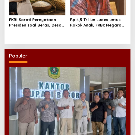
FKBI Soroti Pernyataan
Rp 4,5 Triliun Ludes untuk
Presiden soal Beras, Desak
Rokok Anak, FKBI: Negara
Pembenahan Tata Niaga
Tak Boleh Biarkan Generasi
Pangan
Emas Tersandera Nikotin
Populer