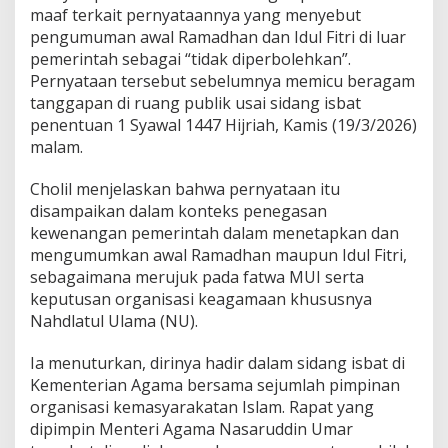
r
maaf terkait pernyataannya yang menyebut
a
pengumuman awal Ramadhan dan Idul Fitri di luar
n
,
pemerintah sebagai “tidak diperbolehkan”.
W
Pernyataan tersebut sebelumnya memicu beragam
a
tanggapan di ruang publik usai sidang isbat
k
penentuan 1 Syawal 1447 Hijriah, Kamis (19/3/2026)
e
malam.
t
u
m
Cholil menjelaskan bahwa pernyataan itu
M
disampaikan dalam konteks penegasan
U
kewenangan pemerintah dalam menetapkan dan
I
mengumumkan awal Ramadhan maupun Idul Fitri,
M
i
sebagaimana merujuk pada fatwa MUI serta
n
keputusan organisasi keagamaan khususnya
t
Nahdlatul Ulama (NU).
a
M
Ia menuturkan, dirinya hadir dalam sidang isbat di
a
a
Kementerian Agama bersama sejumlah pimpinan
f
organisasi kemasyarakatan Islam. Rapat yang
d
dipimpin Menteri Agama Nasaruddin Umar
a