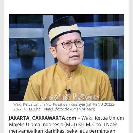
n
y
a
t
a
a
n
“
H
a
r
a
m
”
U
m
u
m
k
a
Wakil Ketua Umum MUI Pusat dan Rais Syuriyah PBNU 20222-
n
2027, KH M. Cholil Nafis. (foto: dokumen pribadi)
L
JAKARTA, CAKRAWARTA.com
– Wakil Ketua Umum
e
b
Majelis Ulama Indonesia (MUI) KH M. Cholil Nafis
a
menyampaikan klarifikasi sekaligus permintaan