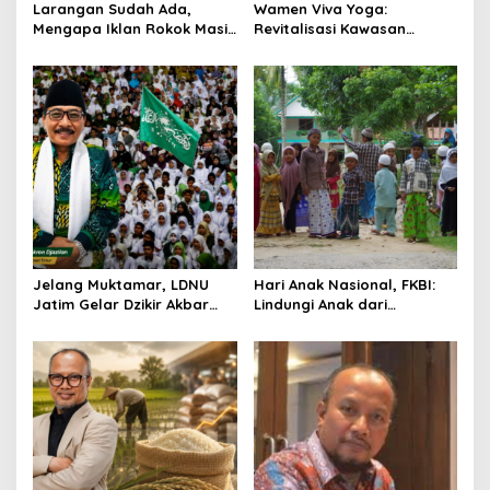
Larangan Sudah Ada,
Wamen Viva Yoga:
i
Mengapa Iklan Rokok Masih
Revitalisasi Kawasan
o
Marak di Medsos?
Transmigrasi Bertumpu
pada Riset dan Kolaborasi
n
Jelang Muktamar, LDNU
Hari Anak Nasional, FKBI:
Jatim Gelar Dzikir Akbar
Lindungi Anak dari
Doakan Persatuan NU dan
Kekerasan Digital dan
Keselamatan Indonesia
Produk Adiktif