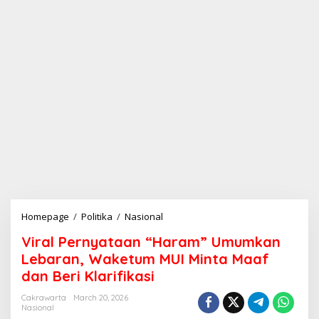
Homepage
/
Politika
/
Nasional
V
i
Viral Pernyataan “Haram” Umumkan
r
a
Lebaran, Waketum MUI Minta Maaf
l
dan Beri Klarifikasi
P
e
Cakrawarta
March 20, 2026
r
Nasional