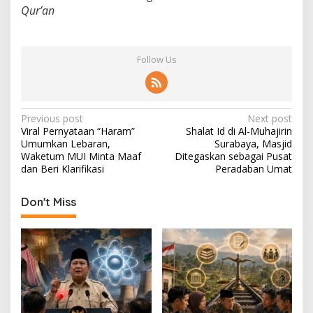
Qur’an
Follow Us
P
Previous post
Next post
Viral Pernyataan “Haram”
Shalat Id di Al-Muhajirin
o
Umumkan Lebaran,
Surabaya, Masjid
s
Waketum MUI Minta Maaf
Ditegaskan sebagai Pusat
dan Beri Klarifikasi
Peradaban Umat
t
n
Don't Miss
a
v
i
g
a