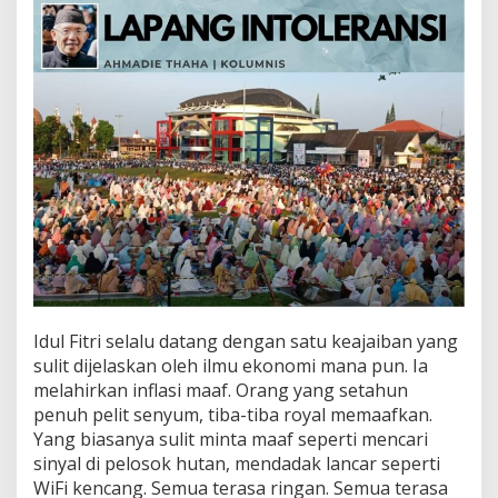
t
o
l
e
r
a
n
s
i
Idul Fitri selalu datang dengan satu keajaiban yang
sulit dijelaskan oleh ilmu ekonomi mana pun. Ia
melahirkan inflasi maaf. Orang yang setahun
penuh pelit senyum, tiba-tiba royal memaafkan.
Yang biasanya sulit minta maaf seperti mencari
sinyal di pelosok hutan, mendadak lancar seperti
WiFi kencang. Semua terasa ringan. Semua terasa