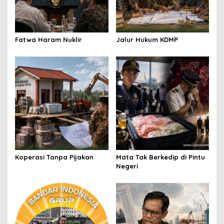
t
i
o
Fatwa Haram Nuklir
Jalur Hukum KDMP
n
Koperasi Tanpa Pijakan
Mata Tak Berkedip di Pintu
Negeri